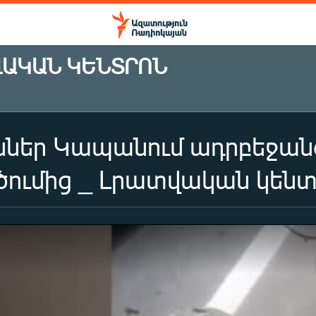
ՎԱԿԱՆ ԿԵՆՏՐՈՆ
ներ Կապանում ադրբեջանց
ումից _ Լրատվական կենտր