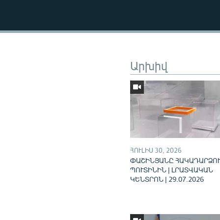
Արխիվ
ՀՈՒԼԻՍ 30, 2026
ՓԱՇԻՆՅԱՆԸ ՀԱԿԱԴԱՐՁՈՒ
ՊՈՒՏԻՆԻՆ | ԼՐԱՏՎԱԿԱՆ
ԿԵՆՏՐՈՆ | 29.07.2026