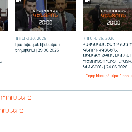
ՀՈՒՆԻՍ 30, 2026
ՀՈՒՆԻՍ 25, 2026
Լրատվական հիմնական
ՀԱՅԿԱԿԱՆ ԾԱՂԻԿՆԵՐԸ
թողարկում | 29.06.2026
ԳՆՈՐԴ ԿԳՏՆԵ՞Ն.
ԱՋԱԿՑՈՒԹՅԱՆ ԱԿՆԿԱԼ
Ն
ՊԵՏՈՒԹՅՈՒՆԻՑ | ԼՐԱՏ
ԿԵՆՏՐՈՆ | 24.06.2026
Բոլոր հեռարձակումների 
ՈՐԴՈՒՄՆԵՐԸ
ԴՈՒՄՆԵՐԸ