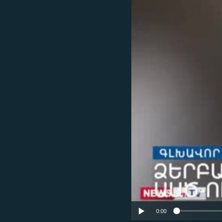
ՄԻՋԱԶԳԱՅԻՆ
ՄՇԱԿՈՒՅԹ
ՍՊՈՐՏ
ՄԵԿՆԱԲԱՆՈՒԹՅՈՒՆ
ՏՏ ԵՒ ԻՆՏԵՐՆԵՏ
ԿՈՐՈՆԱՎԻՐՈՒՍ
ԱՐԽԻՎ
ՏԵՍԱՆՅՈՒԹԵՐ
ԲԱՆԱՎԵՃ
ՁԳՏԵԼՈՎ ԼԱՎԱԳՈՒՅՆԻՆ
ՓՈԴՔԱՍԹ
0:00