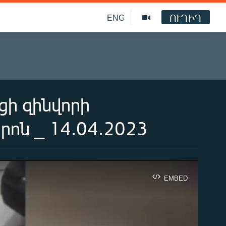
ՈՒՂԻՂ
ENG
ի զինվորի
ոն _ 14.04.2023
EMBED