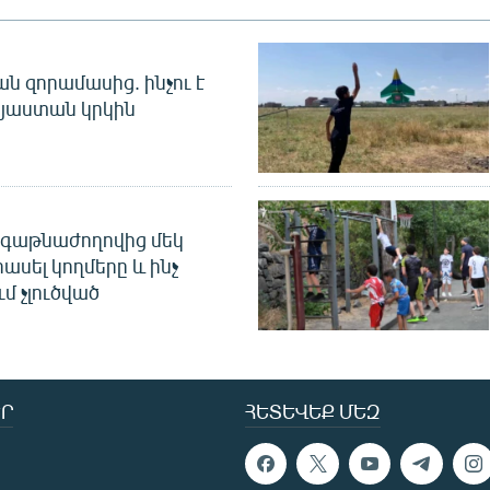
 զորամասից. ինչու է
այաստան կրկին
գաթնաժողովից մեկ
հասել կողմերը և ինչ
ւմ չլուծված
Ր
ՀԵՏԵՎԵՔ ՄԵԶ