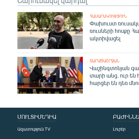
ՀԱՍԱՐԱԿՈՒԹՅՈՒՆ
Փախուստ ռուսական
ռուսների հոսքը Հ
ակտիվացել
ՏԱՐԱԾԱՇՐՋԱՆ
Վաշինգտոնյան գա
տարի անց. ուր են 
հարցեր են դեռ մնո
ՄՈՒԼՏԻՄԵԴԻԱ
ԲԱԺԻՆՆԵ
Ազատություն TV
Լուրեր