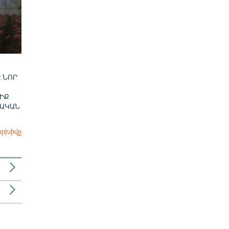
 ՆՈՐ
ԻՔ
ՎԱԿԱՆ
արխիվը