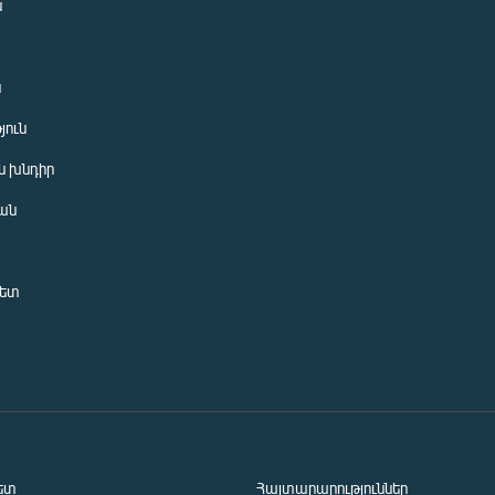
ն
ն
յուն
 խնդիր
ան
նետ
ետ
Հայտարարություններ