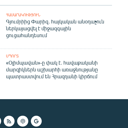
ՀԱՍԱՐԱԿՈՒԹՅՈՒՆ
Գյումրիից Փարիզ․ հայկական անօդաչուն
ներկայացվել է միջազգային
ցուցահանդեսում
ՍՊՈՐՏ
«Օլիմպավան»-ը փակ է. հավաքականի
մարզիկներն աշխարհի առաջնությանը
պատրաստվում են Հրազդանի կիրճում