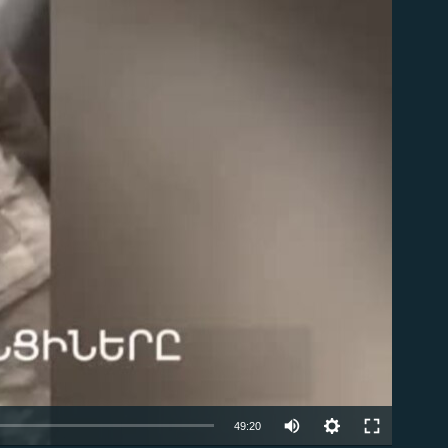
ble
Auto
49:20