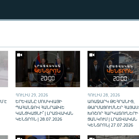
Auto
240p
360p
ՀՈՒԼԻՍ 29, 2026
ՀՈՒԼԻՍ 28, 2026
720p
Մ Է
ԵՐԵՎԱՆԸ ՄՈՍԿՎԱՅԻ
ԱՌԱՋԱՐԿ ԹԵՀՐԱՆԻՑ,
ՊԱՀԱՆՋՈՎ ՀԱՆՐԱՔՎԵ
ԹԱՐՄԱՑՈՒՄՆԵՐ ՀԱՅԱՍ
ԿԱՆՑԿԱՑՆԻ՞ | ԼՐԱՏՎԱԿԱՆ
ԽՈՇՈՐ ՀԱՐԿԱՏՈՒՆԵՐԻ
ԿԵՆՏՐՈՆ | 28.07.2026
ՑԱՆԿՈՒՄ | ԼՐԱՏՎԱԿԱՆ
ԿԵՆՏՐՈՆ| 27.07.2026