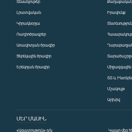
Տեսանյութեր
Քաղաքակա
Լրատվական
Իրավունք
Կիրակնօրյա
Տնտեսությու
Ռադիոծրագրեր
Հասարակութ
Առավոտյան ծրագիր
Ղարաբաղյան
Ցերեկային ծրագիր
Տարածաշրջ
Հայերեն
Երեկոյան ծրագիր
Միջազգային
English
ՏՏ և Ինտեր
Русский
Մշակույթ
ՀԵՏԵՎԵՔ ՄԵԶ
Արխիվ
ՄԵՐ ՄԱՍԻՆ
«Ազատություն» ռ/կ
Կապը մեզ հ