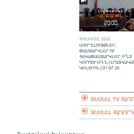
ՀՈՒԼԻՍ 02, 2026
ՍՈՒՐ ԵԼՈՒՅԹՆԵՐ,
ՓԱՍՏԱՐԿՆԵՐ ՈՒ
ՀԱԿԱՓԱՍՏԱՐԿՆԵՐ. Ի՞ՆՉ
ԿՈՐՈՇԻ ՍԴ-Ն | ԼՐԱՏՎԱԿԱ
ԿԵՆՏՐՈՆ | 01.07.26
ՏԵՍՆԵԼ TV ՀԱՂ
ՏԵՍՆԵԼ ՀԱՂՈՐ
Շարունակել կարդալ