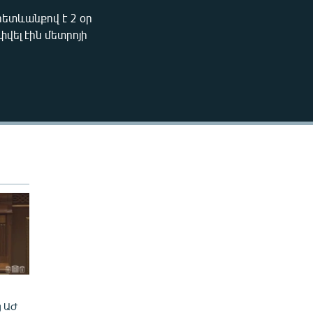
240p
հետևանքով է 2 օր
EMBED
վել էին մետրոյի
360p
480p
720p
1080p
480p
ց ԱԺ