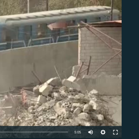
ble
Auto
5:05