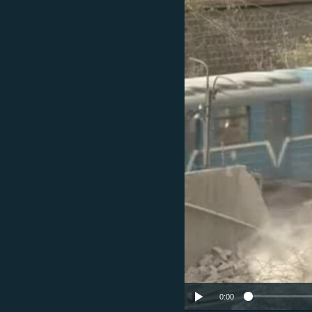
ՄԻՋԱԶԳԱՅԻՆ
ՄՇԱԿՈՒՅԹ
ՍՊՈՐՏ
ՄԵԿՆԱԲԱՆՈՒԹՅՈՒՆ
ՏՏ ԵՒ ԻՆՏԵՐՆԵՏ
ԿՈՐՈՆԱՎԻՐՈՒՍ
ԱՐԽԻՎ
ՏԵՍԱՆՅՈՒԹԵՐ
ԲԱՆԱՎԵՃ
ՁԳՏԵԼՈՎ ԼԱՎԱԳՈՒՅՆԻՆ
ՓՈԴՔԱՍԹ
0:00