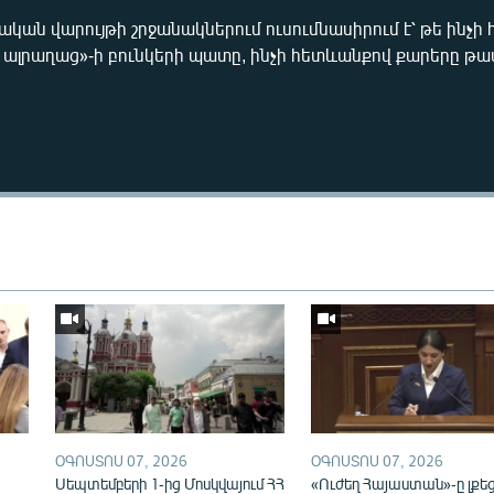
կան վարույթի շրջանակներում ուսումնասիրում է՝ թե ինչի 
 ալրաղաց»-ի բունկերի պատը, ինչի հետևանքով քարերը թափ
Auto
240p
360p
720p
1080p
ՕԳՈՍՏՈՍ 07, 2026
ՕԳՈՍՏՈՍ 07, 2026
ն
Սեպտեմբերի 1-ից Մոսկվայում ՀՀ
«Ուժեղ Հայաստան»-ը լքե