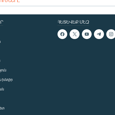
ԴՈՒՄՆԵՐԸ
Ր
ՀԵՏԵՎԵՔ ՄԵԶ
ն
ն
յուն
 խնդիր
ան
նետ