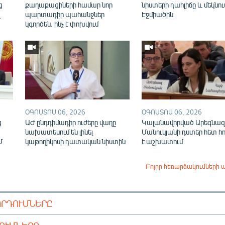
ց
քաղաքացիների համար նոր
նիստերի դահլիճը և մեկնու
վ
պարտադիր պահանջներ
Էջմիածին
կգործեն. ինչ է փոխվում
ՕԳՈՍՏՈՍ 06, 2026
ՕԳՈՍՏՈՍ 06, 2026
ց
ԱԺ ընդդիմադիր ուժերը վաղը
Կալանավորված Արեգնազ
նախատեսում են լինել
Մանուկյանի դստեր հետ հ
Մ
կաթողիկոսի դատական նիստին
է աշխատում
Բոլոր հեռարձակումների 
ՈՐԴՈՒՄՆԵՐԸ