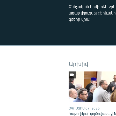
Քննչական կոմիտեն քրեա
առաջ փլուզվել «Երևանի
գծերի վրա։
Արխիվ
ՕԳՈՍՏՈՍ 07, 2026
Կաթողիկոսի գործով առաջի