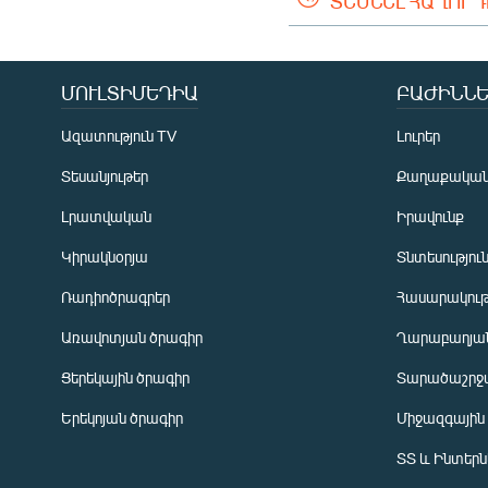
ՏԵՍՆԵԼ ՀԱՂՈՐ
ՄՈՒԼՏԻՄԵԴԻԱ
ԲԱԺԻՆՆԵ
Ազատություն TV
Լուրեր
Տեսանյութեր
Քաղաքակա
Լրատվական
Իրավունք
Կիրակնօրյա
Տնտեսությու
Ռադիոծրագրեր
Հասարակութ
Առավոտյան ծրագիր
Ղարաբաղյան
Ցերեկային ծրագիր
Տարածաշրջ
Հայերեն
Երեկոյան ծրագիր
Միջազգային
English
ՏՏ և Ինտեր
Русский