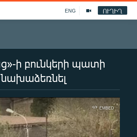
ՈՒՂԻՂ
ENG
ց»-ի բունկերի պատի
է նախաձեռնել
EMBED