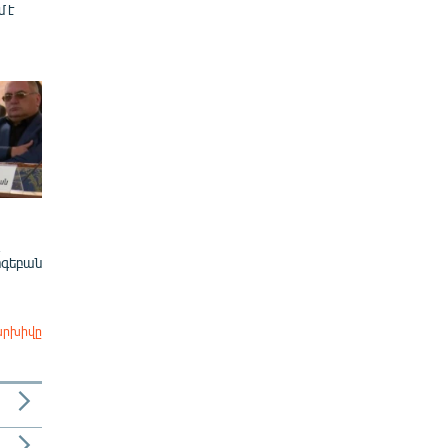
մ է
ոգեբան
արխիվը