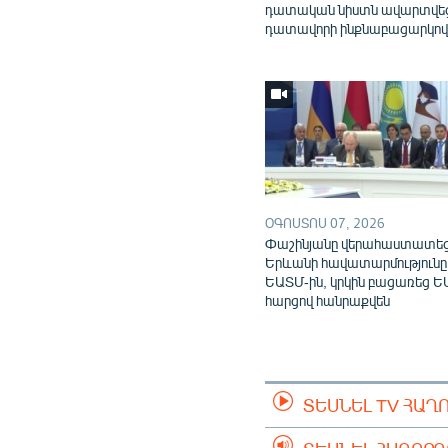
դատական նիստն ավարտվե
դատավորի ինքնաբացարկո
ՕԳՈՍՏՈՍ 07, 2026
Փաշինյանը վերահաստատե
Երևանի հավատարմությունը
ԵԱՏՄ-ին, կրկին բացառեց Ե
հարցով հանրաքվեն
ՏԵՍՆԵԼ TV ՀԱՂ