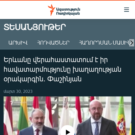
Մատչելիության
հղումներ
Անցնել
ՏԵՍԱՆՅՈՒԹԵՐ
հիմնական
ԱԶԱՏՈՒԹՅՈՒՆ TV
բովանդակությանը
ԱՐԽԻՎ
ՀՈԴՎԱԾՆԵՐ
ՀԱՂՈՐԴՄԱՆ ՄԱՍԻՆ
ՀԱՅԱՍՏԱՆ
Անցնել
հիմնական
ՔԱՂԱՔԱԿԱՆ
Երևանը վերահաստատում է իր
մենյուին
ԸՆՏՐՈՒԹՅՈՒՆՆԵՐ 2026
Որոնում
հավատարմությունը խաղաղության
ԻՐԱՎՈՒՆՔ
օրակարգին. Փաշինյան
ՀԱՍԱՐԱԿՈՒԹՅՈՒՆ
մարտ 30, 2023
ՏՆՏԵՍՈՒԹՅՈՒՆ
ՂԱՐԱԲԱՂ
ՊԱՏԵՐԱԶՄԻ 6 ՇԱԲԱԹՆԵՐԸ
ՏԱՐԱԾԱՇՐՋԱՆ
No media source currently available