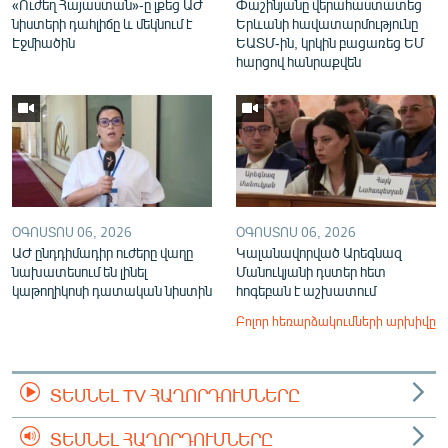
«Ուժեղ Հայաստան»-ը լքեց ԱԺ
Փաշինյանը վերահաստատեց
նիստերի դահլիճը և մեկնում է
Երևանի հավատարմությունը
Էջմիածին
ԵԱՏՄ-ին, կրկին բացառեց ԵՄ
հարցով հանրաքվեն
ՕԳՈՍՏՈՍ 06, 2026
ՕԳՈՍՏՈՍ 06, 2026
ԱԺ ընդդիմադիր ուժերը վաղը
Կալանավորված Արեգնազ
նախատեսում են լինել
Մանուկյանի դստեր հետ
կաթողիկոսի դատական նիստին
հոգեբան է աշխատում
Բոլոր հեռարձակումների արխիվը
ՏԵՍՆԵԼ TV ՀԱՂՈՐԴՈՒՄՆԵՐԸ
ՏԵՍՆԵԼ ՀԱՂՈՐԴՈՒՄՆԵՐԸ