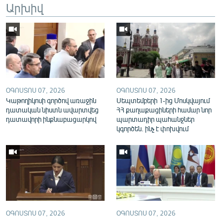
Արխիվ
English
Русский
ՀԵՏԵՎԵՔ ՄԵԶ
ՕԳՈՍՏՈՍ 07, 2026
ՕԳՈՍՏՈՍ 07, 2026
Կաթողիկոսի գործով առաջին
Սեպտեմբերի 1-ից Մոսկվայում
դատական նիստն ավարտվեց
ՀՀ քաղաքացիների համար նոր
դատավորի ինքնաբացարկով
պարտադիր պահանջներ
«Ազատության» բոլոր կայքերը
կգործեն. ինչ է փոխվում
ՕԳՈՍՏՈՍ 07, 2026
ՕԳՈՍՏՈՍ 07, 2026