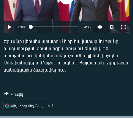
ՄԻՋԱԶԳԱՅԻՆ
ՄՇԱԿՈՒՅԹ
ՍՊՈՐՏ
Auto
0:00
4:33
ՄԵԿՆԱԲԱՆՈՒԹՅՈՒՆ
240p
Երևանը վերահաստատում է իր հավատարմությունը
ՏՏ ԵՒ ԻՆՏԵՐՆԵՏ
խաղաղության օրակարգին՝ հույս ունենալով, թե
360p
առաջիկայում կոնկրետ տեղաշարժեր կլինեն ինչպես
ԿՈՐՈՆԱՎԻՐՈՒՍ
480p
Auto
240p
360p
480p
Ստեփանակերտ-Բաքու, այնպես էլ Հայաստան-Ադրբեջան
ԱՐԽԻՎ
բանակցային ձևաչափերում։
720p
720p
1080p
ՏԵՍԱՆՅՈՒԹԵՐ
1080p
ԲԱՆԱՎԵՃ
Կիսվել
ՁԳՏԵԼՈՎ ԼԱՎԱԳՈՒՅՆԻՆ
Ավելացրեք մեզ Google-ում
ՓՈԴՔԱՍԹ
Հայերեն