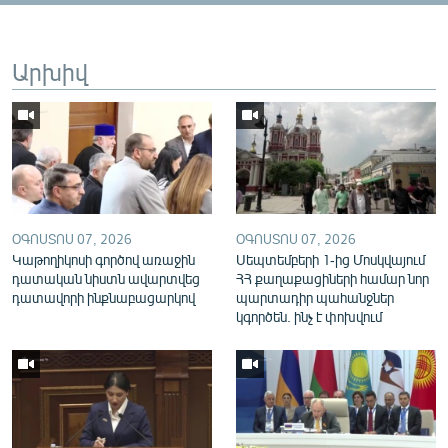
English
Русский
Արխիվ
ՀԵՏԵՎԵՔ ՄԵԶ
ՕԳՈՍՏՈՍ 07, 2026
ՕԳՈՍՏՈՍ 07, 2026
«Ազատության» բոլոր կայքերը
Կաթողիկոսի գործով առաջին
Սեպտեմբերի 1-ից Մոսկվայում
դատական նիստն ավարտվեց
ՀՀ քաղաքացիների համար նոր
դատավորի ինքնաբացարկով
պարտադիր պահանջներ
կգործեն. ինչ է փոխվում