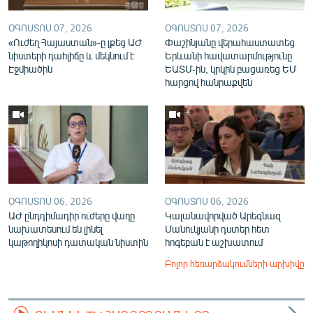
ՕԳՈՍՏՈՍ 07, 2026
ՕԳՈՍՏՈՍ 07, 2026
«Ուժեղ Հայաստան»-ը լքեց ԱԺ
Փաշինյանը վերահաստատեց
նիստերի դահլիճը և մեկնում է
Երևանի հավատարմությունը
Էջմիածին
ԵԱՏՄ-ին, կրկին բացառեց ԵՄ
հարցով հանրաքվեն
ՕԳՈՍՏՈՍ 06, 2026
ՕԳՈՍՏՈՍ 06, 2026
ԱԺ ընդդիմադիր ուժերը վաղը
Կալանավորված Արեգնազ
նախատեսում են լինել
Մանուկյանի դստեր հետ
կաթողիկոսի դատական նիստին
հոգեբան է աշխատում
Բոլոր հեռարձակումների արխիվը