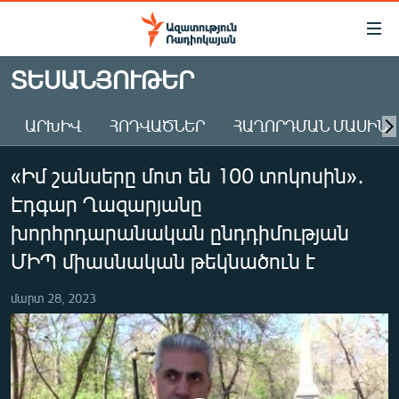
Մատչելիության
հղումներ
Անցնել
ՏԵՍԱՆՅՈՒԹԵՐ
հիմնական
ԱԶԱՏՈՒԹՅՈՒՆ TV
բովանդակությանը
ԱՐԽԻՎ
ՀՈԴՎԱԾՆԵՐ
ՀԱՂՈՐԴՄԱՆ ՄԱՍԻՆ
ՀԱՅԱՍՏԱՆ
Անցնել
հիմնական
ՔԱՂԱՔԱԿԱՆ
«Իմ շանսերը մոտ են 100 տոկոսին»․
մենյուին
ԸՆՏՐՈՒԹՅՈՒՆՆԵՐ 2026
Որոնում
Էդգար Ղազարյանը
ԻՐԱՎՈՒՆՔ
խորհրդարանական ընդդիմության
ՀԱՍԱՐԱԿՈՒԹՅՈՒՆ
ՄԻՊ միասնական թեկնածուն է
ՏՆՏԵՍՈՒԹՅՈՒՆ
մարտ 28, 2023
ՂԱՐԱԲԱՂ
ՊԱՏԵՐԱԶՄԻ 6 ՇԱԲԱԹՆԵՐԸ
ՏԱՐԱԾԱՇՐՋԱՆ