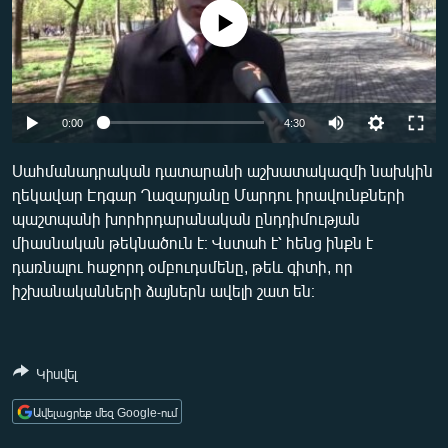
ՄԻՋԱԶԳԱՅԻՆ
No media source currently available
ՄՇԱԿՈՒՅԹ
ՍՊՈՐՏ
Auto
ՄԵԿՆԱԲԱՆՈՒԹՅՈՒՆ
0:00
4:30
240p
ՏՏ ԵՒ ԻՆՏԵՐՆԵՏ
Սահմանադրական դատարանի աշխատակազմի նախկին
ղեկավար Էդգար Ղազարյանը Մարդու իրավունքների
360p
ԿՈՐՈՆԱՎԻՐՈՒՍ
պաշտպանի խորհրդարանական ընդդիմության
480p
ԱՐԽԻՎ
Auto
240p
360p
480p
միասնական թեկնածուն է։ Վստահ է՝ հենց ինքն է
դառնալու հաջորդ օմբուդսմենը, թեև գիտի, որ
720p
ՏԵՍԱՆՅՈՒԹԵՐ
720p
1080p
իշխանականների ձայներն ավելի շատ են։
1080p
ԲԱՆԱՎԵՃ
ՁԳՏԵԼՈՎ ԼԱՎԱԳՈՒՅՆԻՆ
Կիսվել
ՓՈԴՔԱՍԹ
Ավելացրեք մեզ Google-ում
Հայերեն