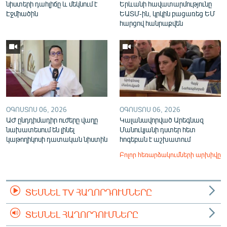
նիստերի դահլիճը և մեկնում է
Երևանի հավատարմությունը
Էջմիածին
ԵԱՏՄ-ին, կրկին բացառեց ԵՄ
հարցով հանրաքվեն
ՕԳՈՍՏՈՍ 06, 2026
ՕԳՈՍՏՈՍ 06, 2026
ԱԺ ընդդիմադիր ուժերը վաղը
Կալանավորված Արեգնազ
նախատեսում են լինել
Մանուկյանի դստեր հետ
կաթողիկոսի դատական նիստին
հոգեբան է աշխատում
Բոլոր հեռարձակումների արխիվը
ՏԵՍՆԵԼ TV ՀԱՂՈՐԴՈՒՄՆԵՐԸ
ՏԵՍՆԵԼ ՀԱՂՈՐԴՈՒՄՆԵՐԸ