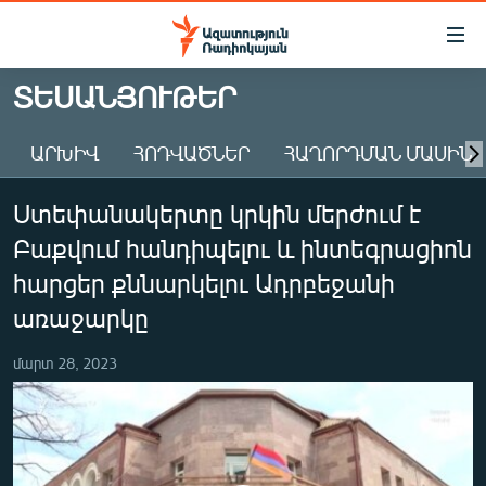
Մատչելիության
հղումներ
Անցնել
ՏԵՍԱՆՅՈՒԹԵՐ
հիմնական
ԱԶԱՏՈՒԹՅՈՒՆ TV
բովանդակությանը
ԱՐԽԻՎ
ՀՈԴՎԱԾՆԵՐ
ՀԱՂՈՐԴՄԱՆ ՄԱՍԻՆ
ՀԱՅԱՍՏԱՆ
Անցնել
հիմնական
ՔԱՂԱՔԱԿԱՆ
Ստեփանակերտը կրկին մերժում է
մենյուին
ԸՆՏՐՈՒԹՅՈՒՆՆԵՐ 2026
Որոնում
Բաքվում հանդիպելու և ինտեգրացիոն
ԻՐԱՎՈՒՆՔ
հարցեր քննարկելու Ադրբեջանի
ՀԱՍԱՐԱԿՈՒԹՅՈՒՆ
առաջարկը
ՏՆՏԵՍՈՒԹՅՈՒՆ
մարտ 28, 2023
ՂԱՐԱԲԱՂ
ՊԱՏԵՐԱԶՄԻ 6 ՇԱԲԱԹՆԵՐԸ
ՏԱՐԱԾԱՇՐՋԱՆ