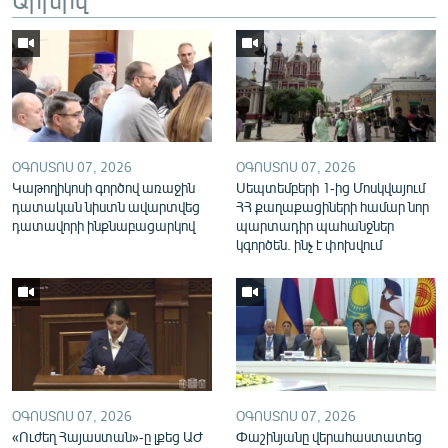
English
Русский
ՀԵՏԵՎԵՔ ՄԵԶ
ՕԳՈՍՏՈՍ 07, 2026
ՕԳՈՍՏՈՍ 07, 2026
Կաթողիկոսի գործով առաջին
Սեպտեմբերի 1-ից Մոսկվայում
դատական նիստն ավարտվեց
ՀՀ քաղաքացիների համար նոր
դատավորի ինքնաբացարկով
պարտադիր պահանջներ
«Ազատության» բոլոր կայքերը
կգործեն. ինչ է փոխվում
ՕԳՈՍՏՈՍ 07, 2026
ՕԳՈՍՏՈՍ 07, 2026
«Ուժեղ Հայաստան»-ը լքեց ԱԺ
Փաշինյանը վերահաստատեց