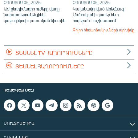
ՕԳՈՍՏՈՍ 06, 2026
ՕԳՈՍՏՈՍ 06, 2026
ԱԺ ընդդիմադիր ուժերը վաղը
Կալանավորված Արեգնազ
նախատեսում են լինել
Մանուկյանի դստեր հետ
կաթողիկոսի դատական նիստին
հոգեբան է աշխատում
Բոլոր հեռարձակումների արխիվը
ՏԵՍՆԵԼ TV ՀԱՂՈՐԴՈՒՄՆԵՐԸ
ՏԵՍՆԵԼ ՀԱՂՈՐԴՈՒՄՆԵՐԸ
ՀԵՏԵՎԵՔ ՄԵԶ
ՄՈՒԼՏԻՄԵԴԻԱ
ԲԱԺԻՆՆԵՐ