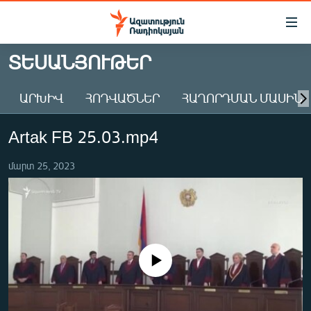
Մատչելիության
հղումներ
Անցնել
ՏԵՍԱՆՅՈՒԹԵՐ
հիմնական
ԱԶԱՏՈՒԹՅՈՒՆ TV
բովանդակությանը
ԱՐԽԻՎ
ՀՈԴՎԱԾՆԵՐ
ՀԱՂՈՐԴՄԱՆ ՄԱՍԻՆ
ՀԱՅԱՍՏԱՆ
Անցնել
հիմնական
ՔԱՂԱՔԱԿԱՆ
Artak FB 25.03.mp4
մենյուին
ԸՆՏՐՈՒԹՅՈՒՆՆԵՐ 2026
Որոնում
մարտ 25, 2023
ԻՐԱՎՈՒՆՔ
ՀԱՍԱՐԱԿՈՒԹՅՈՒՆ
ՏՆՏԵՍՈՒԹՅՈՒՆ
ՂԱՐԱԲԱՂ
No media source currently available
ՊԱՏԵՐԱԶՄԻ 6 ՇԱԲԱԹՆԵՐԸ
ՏԱՐԱԾԱՇՐՋԱՆ