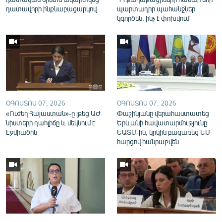
English
դատավորի ինքնաբացարկով
պարտադիր պահանջներ
կգործեն. ինչ է փոխվում
Русский
ՀԵՏԵՎԵՔ ՄԵԶ
ՕԳՈՍՏՈՍ 07, 2026
ՕԳՈՍՏՈՍ 07, 2026
«Ուժեղ Հայաստան»-ը լքեց ԱԺ
Փաշինյանը վերահաստատեց
«Ազատության» բոլոր կայքերը
նիստերի դահլիճը և մեկնում է
Երևանի հավատարմությունը
Էջմիածին
ԵԱՏՄ-ին, կրկին բացառեց ԵՄ
հարցով հանրաքվեն