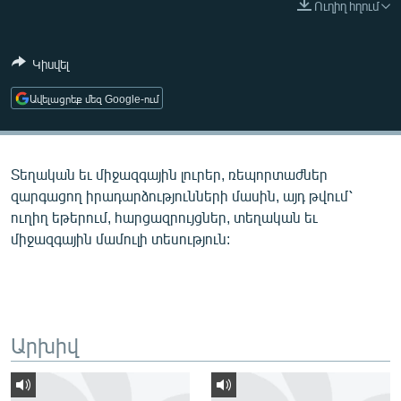
Ուղիղ հղում
ՄԻՋԱԶԳԱՅԻՆ
ՄՇԱԿՈՒՅԹ
Կիսվել
ՍՊՈՐՏ
Ավելացրեք մեզ Google-ում
ՄԵԿՆԱԲԱՆՈՒԹՅՈՒՆ
ՏՏ ԵՒ ԻՆՏԵՐՆԵՏ
Տեղական եւ միջազգային լուրեր, ռեպորտաժներ
ԿՈՐՈՆԱՎԻՐՈՒՍ
զարգացող իրադարձությունների մասին, այդ թվում՝
ԱՐԽԻՎ
ուղիղ եթերում, հարցազրույցներ, տեղական եւ
միջազգային մամուլի տեսություն:
ՏԵՍԱՆՅՈՒԹԵՐ
ԲԱՆԱՎԵՃ
ՁԳՏԵԼՈՎ ԼԱՎԱԳՈՒՅՆԻՆ
ՓՈԴՔԱՍԹ
Արխիվ
Հայերեն