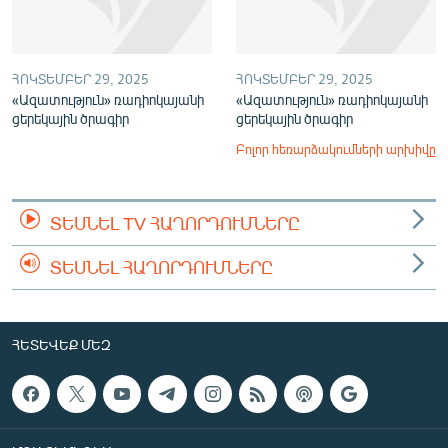
ՀՈԿՏԵՄԲԵՐ 29, 2025
ՀՈԿՏԵՄԲԵՐ 29, 2025
«Ազատություն» ռադիոկայանի
«Ազատություն» ռադիոկայանի
ցերեկային ծրագիր
ցերեկային ծրագիր
Բոլոր հեռարձակումների արխիվը
ՏԵՍՆԵԼ TV ՀԱՂՈՐԴՈՒՄՆԵՐԸ
ՏԵՍՆԵԼ ՀԱՂՈՐԴՈՒՄՆԵՐԸ
ՀԵՏԵՎԵՔ ՄԵԶ