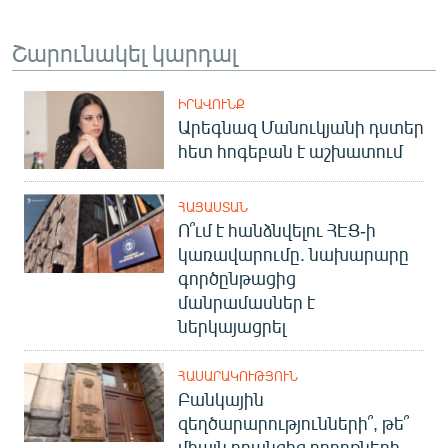
Շարունակել կարդալ
ԻՐԱՎՈՒՆՔ
Արեգնազ Մանուկյանի դստեր
հետ հոգեբան է աշխատում
ՀԱՅԱՍՏԱՆ
Ո՞ւմ է հանձնվելու ՀԷՑ-ի
կառավարումը. նախարարը
գործընթացից
մանրամասներ է
ներկայացրել
ՀԱՍԱՐԱԿՈՒԹՅՈՒՆ
Բանկային
զեղծարարությունների՞, թե՞
միայն դրանցից բողոքների