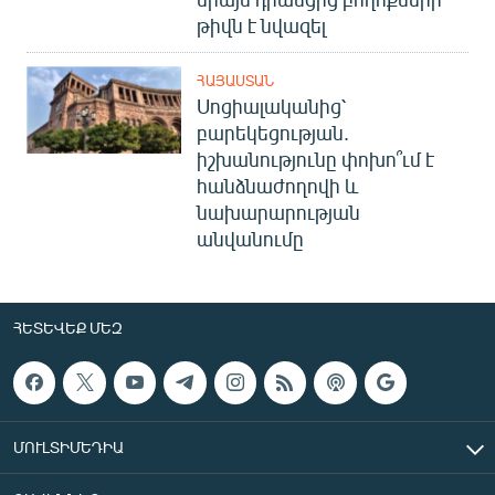
թիվն է նվազել
ՀԱՅԱՍՏԱՆ
Սոցիալականից՝
բարեկեցության.
իշխանությունը փոխո՞ւմ է
հանձնաժողովի և
նախարարության
անվանումը
ՀԵՏԵՎԵՔ ՄԵԶ
ՄՈՒԼՏԻՄԵԴԻԱ