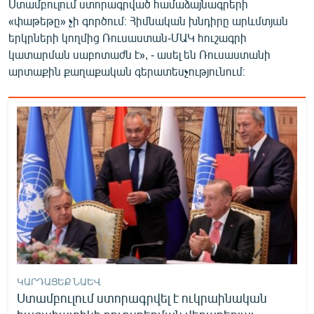
Ստամբուլում ստորագրված համաձայնագրերի
English
«փաթեթը» չի գործում։ Հիմնական խնդիրը արևմտյան
երկրների կողմից Ռուսաստան-ՄԱԿ հուշագրի
Русский
կատարման սաբոտաժն է», - ասել են Ռուսաստանի
արտաքին քաղաքական գերատեսչությունում։
ՀԵՏԵՎԵՔ ՄԵԶ
«Ազատության» բոլոր կայքերը
ԿԱՐԴԱՑԵՔ ՆԱԵՎ
Ստամբուլում ստորագրվել է ուկրաինական