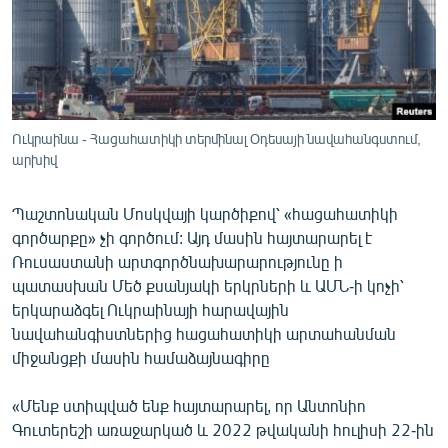
ՄԻՋԱԶԳԱՅԻՆ
ՄՇԱԿՈՒՅԹ
ՍՊՈՐՏ
ՄԵԿՆԱԲԱՆՈՒԹՅՈՒՆ
Ուկրաինա - Հացահատիկի տերմինալ Օդեսայի նավահանգստում,
արխիվ
ՏՏ ԵՒ ԻՆՏԵՐՆԵՏ
ԿՈՐՈՆԱՎԻՐՈՒՍ
Պաշտոնական Մոսկվայի կարծիքով՝ «հացահատիկի
ԱՐԽԻՎ
գործարքը» չի գործում: Այդ մասին հայտարարել է
Ռուսաստանի արտգործնախարարությունը ի
ՏԵՍԱՆՅՈՒԹԵՐ
պատասխան Մեծ քսանյակի երկրների և ԱՄՆ-ի կոչի՝
ԲԱՆԱՎԵՃ
երկարաձգել Ուկրաինայի հարավային
նավահանգիստներից հացահատիկի արտահանման
ՁԳՏԵԼՈՎ ԼԱՎԱԳՈՒՅՆԻՆ
միջանցքի մասին համաձայնագիրը
ՓՈԴՔԱՍԹ
«Մենք ստիպված ենք հայտարարել, որ Անտոնիո
Գուտերեշի առաջարկած և 2022 թվականի հուլիսի 22-ին
Հայերեն