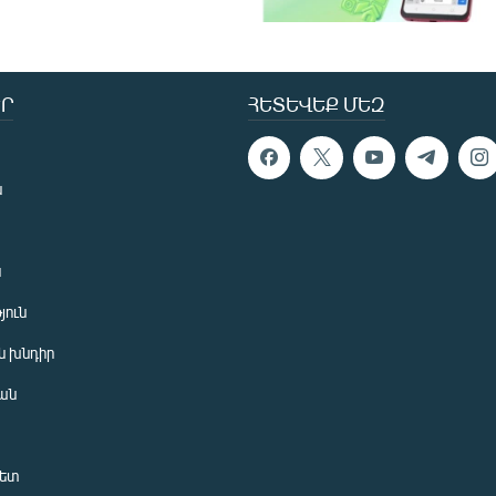
Ր
ՀԵՏԵՎԵՔ ՄԵԶ
ն
ն
յուն
 խնդիր
ան
նետ