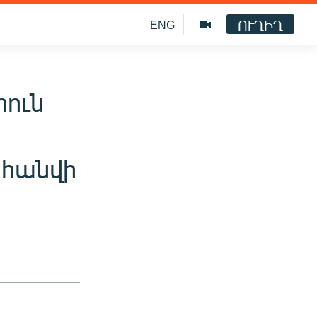
ՈՒՂԻՂ
ENG
րուն
ահանվի