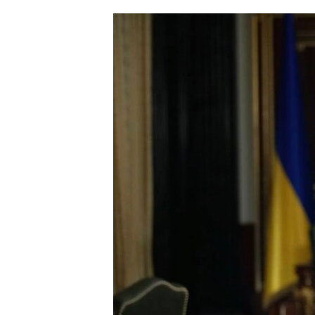
ՄԻՋԱԶԳԱՅԻՆ
ՄՇԱԿՈՒՅԹ
ՍՊՈՐՏ
ՄԵԿՆԱԲԱՆՈՒԹՅՈՒՆ
ՏՏ ԵՒ ԻՆՏԵՐՆԵՏ
ԿՈՐՈՆԱՎԻՐՈՒՍ
ԱՐԽԻՎ
ՏԵՍԱՆՅՈՒԹԵՐ
ԲԱՆԱՎԵՃ
ՁԳՏԵԼՈՎ ԼԱՎԱԳՈՒՅՆԻՆ
ՓՈԴՔԱՍԹ