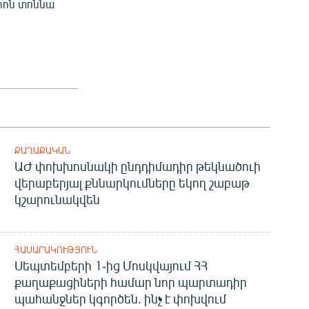
լիոն տոննա
ՔԱՂԱՔԱԿԱՆ
ԱԺ փոխխոսնակի ընդդիմադիր թեկնածուի
վերաբերյալ քննարկումները եկող շաբաթ
կշարունակվեն
ՀԱՍԱՐԱԿՈՒԹՅՈՒՆ
Սեպտեմբերի 1-ից Մոսկվայում ՀՀ
քաղաքացիների համար նոր պարտադիր
պահանջներ կգործեն. ինչ է փոխվում