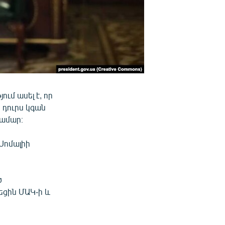
ւմ ասել է, որ
 դուրս կգան
համար։
Սոմալիի
ծ
ցին ՄԱԿ-ի և