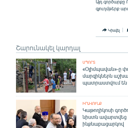
Այդ գործարքը
գյուղմթերք ար
Կիսվել
Շարունակել կարդալ
ՍՊՈՐՏ
«Օլիմպավան»-ը փ
մարզիկներն աշխա
պատրաստվում են 
ԻՐԱՎՈՒՆՔ
Կաթողիկոսի գոր
նիստն ավարտվեց
ինքնաբացարկով