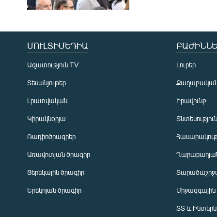
ՄՈՒԼՏԻՄԵԴԻԱ
ԲԱԺԻՆՆԵ
Ազատություն TV
Լուրեր
Տեսանյութեր
Քաղաքակա
Լրատվական
Իրավունք
Կիրակնօրյա
Տնտեսությու
Ռադիոծրագրեր
Հասարակութ
Առավոտյան ծրագիր
Ղարաբաղյան
Ցերեկային ծրագիր
Տարածաշրջ
Հայերեն
Երեկոյան ծրագիր
Միջազգային
English
ՏՏ և Ինտեր
Русский