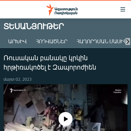
Մատչելիության
հղումներ
Անցնել
ՏԵՍԱՆՅՈՒԹԵՐ
հիմնական
ԱԶԱՏՈՒԹՅՈՒՆ TV
բովանդակությանը
ԱՐԽԻՎ
ՀՈԴՎԱԾՆԵՐ
ՀԱՂՈՐԴՄԱՆ ՄԱՍԻՆ
ՀԱՅԱՍՏԱՆ
Անցնել
հիմնական
ՔԱՂԱՔԱԿԱՆ
Ռուսական բանակը կրկին
մենյուին
ԸՆՏՐՈՒԹՅՈՒՆՆԵՐ 2026
Որոնում
հրթիռակոծել է Զապորոժիեն
ԻՐԱՎՈՒՆՔ
մարտ 02, 2023
ՀԱՍԱՐԱԿՈՒԹՅՈՒՆ
ՏՆՏԵՍՈՒԹՅՈՒՆ
ՂԱՐԱԲԱՂ
ՊԱՏԵՐԱԶՄԻ 6 ՇԱԲԱԹՆԵՐԸ
No media source currently available
ՏԱՐԱԾԱՇՐՋԱՆ