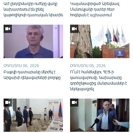
ԱԺ ընդդիմադիր ուժերը վաղը
Կալանավորված Արեգնազ
English
նախատեսում են լինել
Մանուկյանի դստեր հետ
կաթողիկոսի դատական նիստին
հոգեբան է աշխատում
Русский
ՀԵՏԵՎԵՔ ՄԵԶ
ՕԳՈՍՏՈՍ 06, 2026
ՕԳՈՍՏՈՍ 06, 2026
Բաքվի դատարանը մերժել է
Ո՞ւմ է հանձնվելու ՀԷՑ-ի
«Ազատության» բոլոր կայքերը
Արցախի ղեկավարների բողոքը
կառավարումը. նախարարը
գործընթացից մանրամասներ է
ներկայացրել