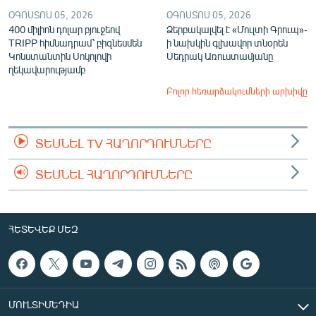
ՕԳՈՍՏՈՍ 05, 2026
ՕԳՈՍՏՈՍ 05, 2026
400 միլիոն դոլար բյուջեով
Ձերբակալվել է «Մուլտի Գրուպ»-
TRIPP հիմնադրամ՝ բիզնեսմեն
ի նախկին գլխավոր տնօրեն
Կոնստանտին Սոկոլովի
Սեդրակ Առուստամյանը
ղեկավարությամբ
Բոլոր հեռարձակումների արխիվը
ՏԵՍՆԵԼ TV ՀԱՂՈՐԴՈՒՄՆԵՐԸ
ՏԵՍՆԵԼ ՀԱՂՈՐԴՈՒՄՆԵՐԸ
ՀԵՏԵՎԵՔ ՄԵԶ
ՄՈՒԼՏԻՄԵԴԻԱ