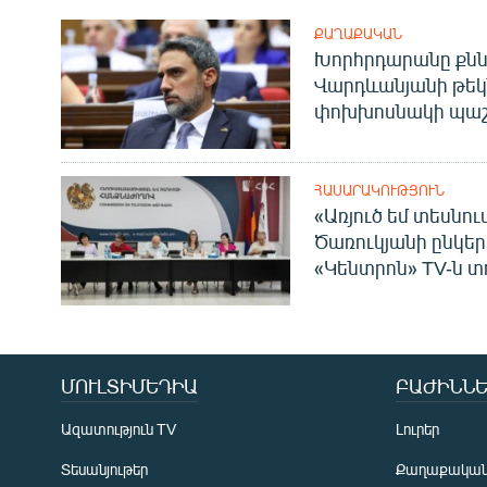
ՔԱՂԱՔԱԿԱՆ
Խորհրդարանը քնն
Վարդևանյանի թեկ
փոխխոսնակի պաշ
ՀԱՍԱՐԱԿՈՒԹՅՈՒՆ
«Առյուծ եմ տեսնու
Ծառուկյանի ընկեր
«Կենտրոն» TV-ն տ
ՄՈՒԼՏԻՄԵԴԻԱ
ԲԱԺԻՆՆԵ
Ազատություն TV
Լուրեր
Տեսանյութեր
Քաղաքակա