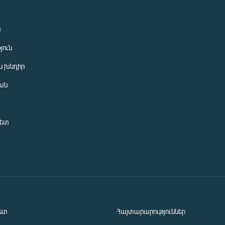
ն
յուն
 խնդիր
ան
նետ
ետ
Հայտարարություններ