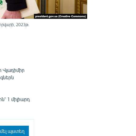
տրվարի, 2023թ.
հ Վլադիմիր
նգներն
ն՝ 1 միլիարդ
մել այստեղ