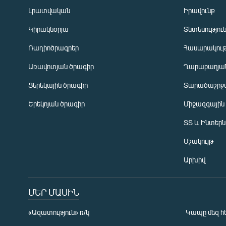
Լրատվական
Իրավունք
Կիրակնօրյա
Տնտեսությու
Ռադիոծրագրեր
Հասարակութ
Առավոտյան ծրագիր
Ղարաբաղյան
Ցերեկային ծրագիր
Տարածաշրջ
Հայերեն
Երեկոյան ծրագիր
Միջազգային
English
ՏՏ և Ինտեր
Русский
Մշակույթ
ՀԵՏԵՎԵՔ ՄԵԶ
Արխիվ
ՄԵՐ ՄԱՍԻՆ
«Ազատություն» ռ/կ
Կապը մեզ հ
«Ազատության» բոլոր կայքերը