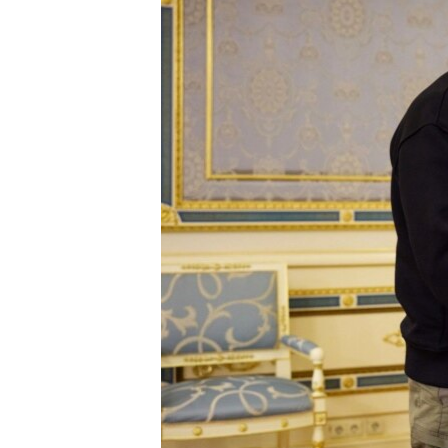
ՄԻՋԱԶԳԱՅԻՆ
ՄՇԱԿՈՒՅԹ
ՍՊՈՐՏ
ՄԵԿՆԱԲԱՆՈՒԹՅՈՒՆ
ՏՏ ԵՒ ԻՆՏԵՐՆԵՏ
ԿՈՐՈՆԱՎԻՐՈՒՍ
ԱՐԽԻՎ
ՏԵՍԱՆՅՈՒԹԵՐ
ԲԱՆԱՎԵՃ
ՁԳՏԵԼՈՎ ԼԱՎԱԳՈՒՅՆԻՆ
ՓՈԴՔԱՍԹ