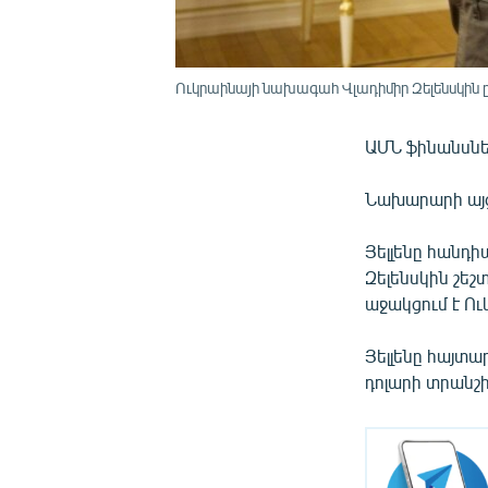
Ուկրաինայի նախագահ Վլադիմիր Զելենսկին ը
ԱՄՆ ֆինանսներ
Նախարարի այց
Յելլենը հանդ
Զելենսկին շեշ
աջակցում է Ո
Յելլենը հայտա
դոլարի տրանշ