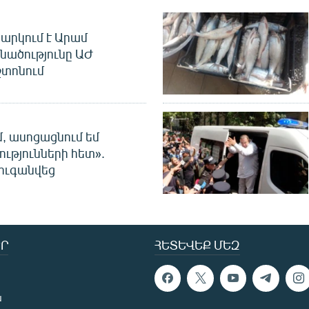
արկում է Արամ
նածությունը ԱԺ
տոնում
մ, ասոցացնում եմ
ությունների հետ».
ուգանվեց
Ր
ՀԵՏԵՎԵՔ ՄԵԶ
ն