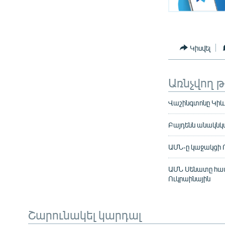
Կիսվել
Առնչվող 
Վաշինգտոնը Կիևի
Բայդենն անակնկա
ԱՄՆ-ը կաջակցի Ո
ԱՄՆ Սենատը հաստ
Ուկրաինային
Շարունակել կարդալ