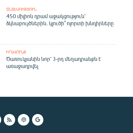
ՏՆՏԵՍՈՒԹՅՈՒՆ
450 միլիոն դրամ աջակցություն՝
ձկնաբույծներին. կլուծի՞ ոլորտի խնդիրները
ԻՐԱՎՈՒՆՔ
Ծառուկյանին նոր՝ 3-րդ մեղադրանքն է
առաջադրվել