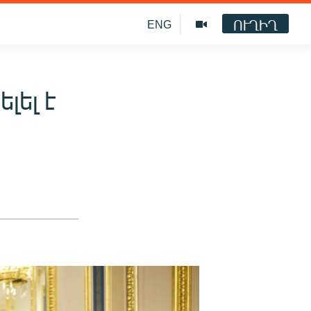
ՈՒՂԻՂ
ENG
լել է