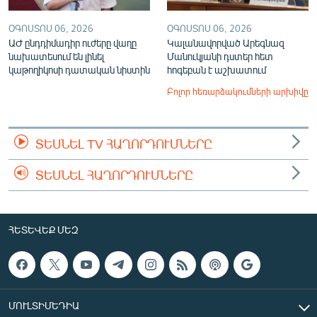
ՕԳՈՍՏՈՍ 06, 2026
ՕԳՈՍՏՈՍ 06, 2026
ԱԺ ընդդիմադիր ուժերը վաղը
Կալանավորված Արեգնազ
նախատեսում են լինել
Մանուկյանի դստեր հետ
կաթողիկոսի դատական նիստին
հոգեբան է աշխատում
Բոլոր հեռարձակումների արխիվը
ՏԵՍՆԵԼ TV ՀԱՂՈՐԴՈՒՄՆԵՐԸ
ՏԵՍՆԵԼ ՀԱՂՈՐԴՈՒՄՆԵՐԸ
ՀԵՏԵՎԵՔ ՄԵԶ
ՄՈՒԼՏԻՄԵԴԻԱ