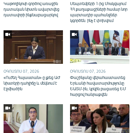
Կաթողիկոսի գործով առաջին
Սեպտեմբերի 1-ից Մոսկվայում
English
դատական նիստն ավարտվեց
ՀՀ քաղաքացիների համար նոր
դատավորի ինքնաբացարկով
պարտադիր պահանջներ
Русский
կգործեն. ինչ է փոխվում
ՀԵՏԵՎԵՔ ՄԵԶ
ՕԳՈՍՏՈՍ 07, 2026
ՕԳՈՍՏՈՍ 07, 2026
«Ազատության» բոլոր կայքերը
«Ուժեղ Հայաստան»-ը լքեց ԱԺ
Փաշինյանը վերահաստատեց
նիստերի դահլիճը և մեկնում է
Երևանի հավատարմությունը
Էջմիածին
ԵԱՏՄ-ին, կրկին բացառեց ԵՄ
հարցով հանրաքվեն