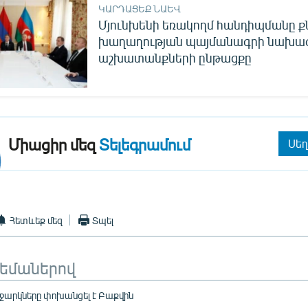
ԿԱՐԴԱՑԵՔ ՆԱԵՎ
Մյունխենի եռակողմ հանդիպմանը քն
խաղաղության պայմանագրի նախագ
աշխատանքների ընթացքը
Միացիր մեզ
Տելեգրամում
Սեղ
Հետևեք մեզ
Տպել
թեմաներով
ջարկները փոխանցել է Բաքվին