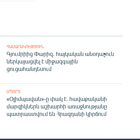
ՀԱՍԱՐԱԿՈՒԹՅՈՒՆ
Գյումրիից Փարիզ․ հայկական անօդաչուն
ներկայացվել է միջազգային
ցուցահանդեսում
ՍՊՈՐՏ
«Օլիմպավան»-ը փակ է. հավաքականի
մարզիկներն աշխարհի առաջնությանը
պատրաստվում են Հրազդանի կիրճում