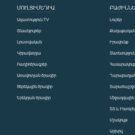
ՄՈՒԼՏԻՄԵԴԻԱ
ԲԱԺԻՆՆԵ
Ազատություն TV
Լուրեր
Տեսանյութեր
Քաղաքակա
Լրատվական
Իրավունք
Կիրակնօրյա
Տնտեսությու
Ռադիոծրագրեր
Հասարակութ
Առավոտյան ծրագիր
Ղարաբաղյան
Ցերեկային ծրագիր
Տարածաշրջ
Հայերեն
Երեկոյան ծրագիր
Միջազգային
English
ՏՏ և Ինտեր
Русский
Մշակույթ
ՀԵՏԵՎԵՔ ՄԵԶ
Արխիվ