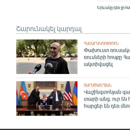
Երևանը դեռ չի հ
Շարունակել կարդալ
ՀԱՍԱՐԱԿՈՒԹՅՈՒՆ
Փախուստ ռուսական
ռուսների հոսքը Հ
ակտիվացել
ՏԱՐԱԾԱՇՐՋԱՆ
Վաշինգտոնյան գա
տարի անց. ուր են 
հարցեր են դեռ մնո