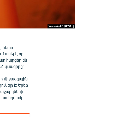
ց հետո
 ասել է, որ
շատ հարցեր են
աձայնագիրը։
վի միջազգային
ւնելի է։ Երեք
ռաջարկների
 փոխանցմամբ՝