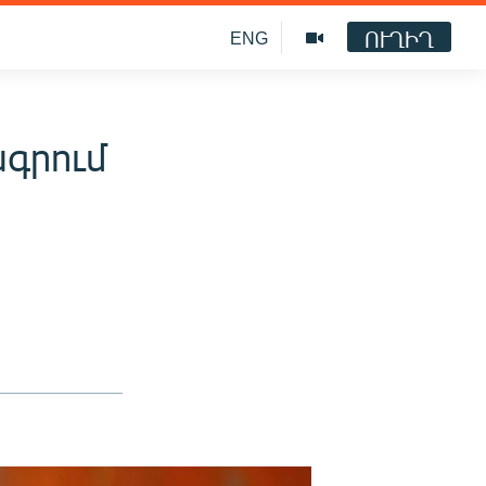
ՈՒՂԻՂ
ENG
գրում