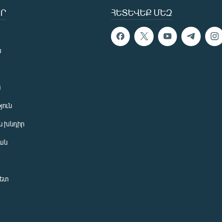
Ր
ՀԵՏԵՎԵՔ ՄԵԶ
ն
ն
յուն
 խնդիր
ան
նետ