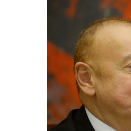
ՄԻՋԱԶԳԱՅԻՆ
ՄՇԱԿՈՒՅԹ
ՍՊՈՐՏ
ՄԵԿՆԱԲԱՆՈՒԹՅՈՒՆ
ՏՏ ԵՒ ԻՆՏԵՐՆԵՏ
ԿՈՐՈՆԱՎԻՐՈՒՍ
ԱՐԽԻՎ
ՏԵՍԱՆՅՈՒԹԵՐ
ԲԱՆԱՎԵՃ
ՁԳՏԵԼՈՎ ԼԱՎԱԳՈՒՅՆԻՆ
ՓՈԴՔԱՍԹ