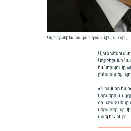
Ադրբեջանի նախագահ Իլհամ Ալիև, արխիվ
Մյունխենում տ
Ադրբեջանի նախ
հանդիպումը «լ
քննարկվել, ա
«Գլխավոր հարց
նորմերի և սկզ
օր առաջ մենք
վերաբերյալ։ Հ
ասել է Ալիևը։