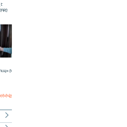
 է
ղոքը
ուպ»-ի
արխիվը