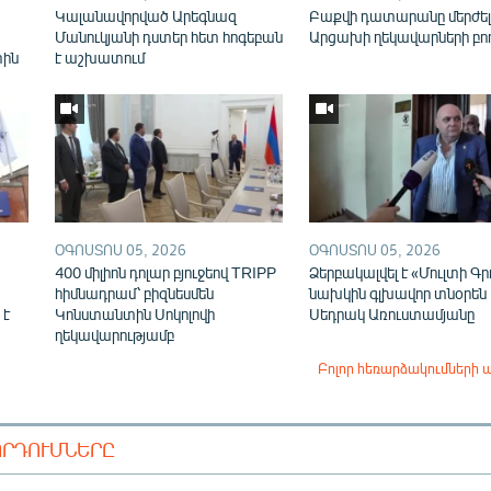
Կալանավորված Արեգնազ
Բաքվի դատարանը մերժել
Մանուկյանի դստեր հետ հոգեբան
Արցախի ղեկավարների բո
տին
է աշխատում
ՕԳՈՍՏՈՍ 05, 2026
ՕԳՈՍՏՈՍ 05, 2026
400 միլիոն դոլար բյուջեով TRIPP
Ձերբակալվել է «Մուլտի Գր
հիմնադրամ՝ բիզնեսմեն
նախկին գլխավոր տնօրեն
 է
Կոնստանտին Սոկոլովի
Սեդրակ Առուստամյանը
ղեկավարությամբ
Բոլոր հեռարձակումների 
ՈՐԴՈՒՄՆԵՐԸ