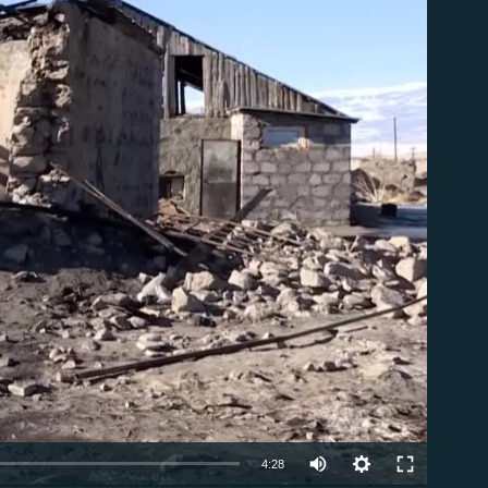
ble
Auto
4:28