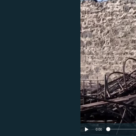
ՄԻՋԱԶԳԱՅԻՆ
ՄՇԱԿՈՒՅԹ
ՍՊՈՐՏ
ՄԵԿՆԱԲԱՆՈՒԹՅՈՒՆ
ՏՏ ԵՒ ԻՆՏԵՐՆԵՏ
ԿՈՐՈՆԱՎԻՐՈՒՍ
ԱՐԽԻՎ
ՏԵՍԱՆՅՈՒԹԵՐ
ԲԱՆԱՎԵՃ
ՁԳՏԵԼՈՎ ԼԱՎԱԳՈՒՅՆԻՆ
ՓՈԴՔԱՍԹ
0:00