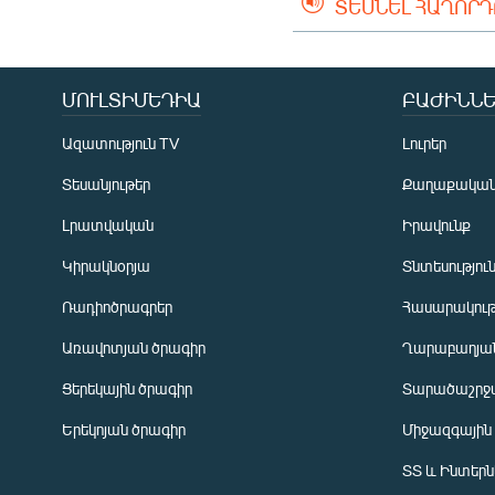
ՏԵՍՆԵԼ ՀԱՂՈՐ
ՄՈՒԼՏԻՄԵԴԻԱ
ԲԱԺԻՆՆԵ
Ազատություն TV
Լուրեր
Տեսանյութեր
Քաղաքակա
Լրատվական
Իրավունք
Կիրակնօրյա
Տնտեսությու
Ռադիոծրագրեր
Հասարակութ
Առավոտյան ծրագիր
Ղարաբաղյան
Ցերեկային ծրագիր
Տարածաշրջ
Հայերեն
Երեկոյան ծրագիր
Միջազգային
English
ՏՏ և Ինտեր
Русский