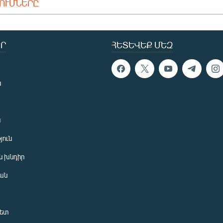
ԴՈՒՄՆԵՐԸ
Ր
ՀԵՏԵՎԵՔ ՄԵԶ
ն
ն
յուն
 խնդիր
ան
նետ