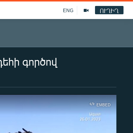
ՈՒՂԻՂ
ENG
եհի գործով
EMBED