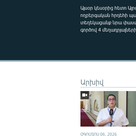
Այսօր կեսօրից հետո Այ
ողբերգական հրդեհի պա
տեղեկացանք նրա փաստա
գործով 4 մեղադրյալների
Արխիվ
ՕԳՈՍՏՈՍ 06, 2026