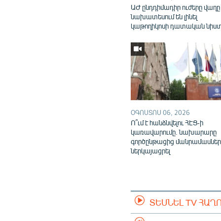
ԱԺ ընդդիմադիր ուժերը վաղը
նախատեսում են լինել
կաթողիկոսի դատական նիս
ՕԳՈՍՏՈՍ 06, 2026
Ո՞ւմ է հանձնվելու ՀԷՑ-ի
կառավարումը. նախարարը
գործընթացից մանրամասներ
ներկայացրել
ՏԵՍՆԵԼ TV ՀԱՂ