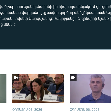
րվածքաբանության կենտրոնի իր հիվանդասենյակում ցուցմու
շտոնական վարկածով գլխավոր գործող անձը՝ կապիտան Եղի
բան Հովսեփ Սարգսյանից։ Հակոբյանը 15 զինվորի կյանք 
ց մեկն է։
Auto
240p
360p
720p
1080p
ՕԳՈՍՏՈՍ 06, 2026
ՕԳՈՍՏՈՍ 06, 2026