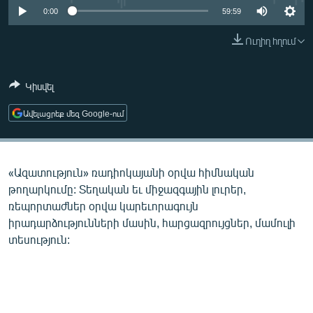
ՄԻՋԱԶԳԱՅԻՆ
0:00
59:59
ՄՇԱԿՈՒՅԹ
Ուղիղ հղում
ՍՊՈՐՏ
Կիսվել
ՄԵԿՆԱԲԱՆՈՒԹՅՈՒՆ
ՏՏ ԵՒ ԻՆՏԵՐՆԵՏ
Ավելացրեք մեզ Google-ում
ԿՈՐՈՆԱՎԻՐՈՒՍ
ԱՐԽԻՎ
«Ազատություն» ռադիոկայանի օրվա հիմնական
ՏԵՍԱՆՅՈՒԹԵՐ
թողարկումը: Տեղական եւ միջազգային լուրեր,
ռեպորտաժներ օրվա կարեւորագույն
ԲԱՆԱՎԵՃ
իրադարձությունների մասին, հարցազրույցներ, մամուլի
ՁԳՏԵԼՈՎ ԼԱՎԱԳՈՒՅՆԻՆ
տեսություն:
ՓՈԴՔԱՍԹ
Հայերեն