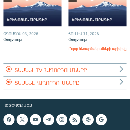
ՕԳՈՍՏՈՍ 03, 2026
ՀՈՒԼԻՍ 31, 2026
Փոդքասթ
Փոդքասթ
Բոլոր հեռարձակումների արխիվը
ՏԵՍՆԵԼ TV ՀԱՂՈՐԴՈՒՄՆԵՐԸ
ՏԵՍՆԵԼ ՀԱՂՈՐԴՈՒՄՆԵՐԸ
ՀԵՏԵՎԵՔ ՄԵԶ