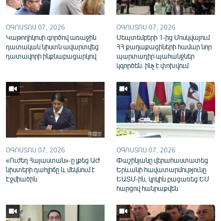
English
Русский
ՕԳՈՍՏՈՍ 07, 2026
ՕԳՈՍՏՈՍ 07, 2026
Կաթողիկոսի գործով առաջին
Սեպտեմբերի 1-ից Մոսկվայում
դատական նիստն ավարտվեց
ՀՀ քաղաքացիների համար նոր
ՀԵՏԵՎԵՔ ՄԵԶ
դատավորի ինքնաբացարկով
պարտադիր պահանջներ
կգործեն. ինչ է փոխվում
«Ազատության» բոլոր կայքերը
ՕԳՈՍՏՈՍ 07, 2026
ՕԳՈՍՏՈՍ 07, 2026
«Ուժեղ Հայաստան»-ը լքեց ԱԺ
Փաշինյանը վերահաստատեց
նիստերի դահլիճը և մեկնում է
Երևանի հավատարմությունը
Էջմիածին
ԵԱՏՄ-ին, կրկին բացառեց ԵՄ
հարցով հանրաքվեն