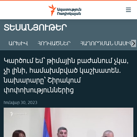
Մատչելիության
հղումներ
Անցնել
ՏԵՍԱՆՅՈՒԹԵՐ
հիմնական
ԱԶԱՏՈՒԹՅՈՒՆ TV
բովանդակությանը
ԱՐԽԻՎ
ՀՈԴՎԱԾՆԵՐ
ՀԱՂՈՐԴՄԱՆ ՄԱՍԻՆ
ՀԱՅԱՍՏԱՆ
Անցնել
հիմնական
ՔԱՂԱՔԱԿԱՆ
Կարծում եմ՝ թիմային բաժանում չկա,
մենյուին
ԸՆՏՐՈՒԹՅՈՒՆՆԵՐ 2026
Որոնում
չի լինի, համախմբված կաշխատեն.
ԻՐԱՎՈՒՆՔ
նախարարը՝ Շիրակում
ՀԱՍԱՐԱԿՈՒԹՅՈՒՆ
փոփոխություններից
ՏՆՏԵՍՈՒԹՅՈՒՆ
հունվար 30, 2023
ՂԱՐԱԲԱՂ
ՊԱՏԵՐԱԶՄԻ 6 ՇԱԲԱԹՆԵՐԸ
ՏԱՐԱԾԱՇՐՋԱՆ