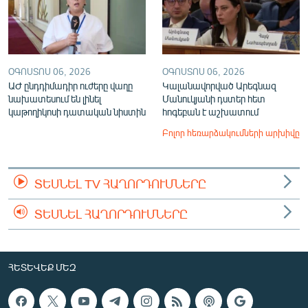
ՕԳՈՍՏՈՍ 06, 2026
ՕԳՈՍՏՈՍ 06, 2026
ԱԺ ընդդիմադիր ուժերը վաղը
Կալանավորված Արեգնազ
նախատեսում են լինել
Մանուկյանի դստեր հետ
կաթողիկոսի դատական նիստին
հոգեբան է աշխատում
Բոլոր հեռարձակումների արխիվը
ՏԵՍՆԵԼ TV ՀԱՂՈՐԴՈՒՄՆԵՐԸ
ՏԵՍՆԵԼ ՀԱՂՈՐԴՈՒՄՆԵՐԸ
ՀԵՏԵՎԵՔ ՄԵԶ