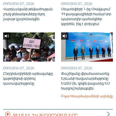
ՕԳՈՍՏՈՍ 07, 2026
ՕԳՈՍՏՈՍ 07, 2026
Վարդևանյանի թեկնածության
Սեպտեմբերի 1-ից Մոսկվայում
շուրջ քննարկումները եկող
ՀՀ քաղաքացիների համար նոր
շաբաթ կշարունակվեն
պարտադիր պահանջներ
կգործեն. ինչ է փոխվում
ՕԳՈՍՏՈՍ 07, 2026
ՕԳՈՍՏՈՍ 07, 2026
Ընդդիմադիրների արձագանքը
Փաշինյանը վերահաստատեց
կաթողիկոսի գործով
Երևանի հավատարմությունը
դատավարությունը
ԵԱՏՄ-ին, կրկին բացառեց ԵՄ
հարցով հանրաքվեն
Բոլոր հեռարձակումների արխիվը
ՏԵՍՆԵԼ TV ՀԱՂՈՐԴՈՒՄՆԵՐԸ