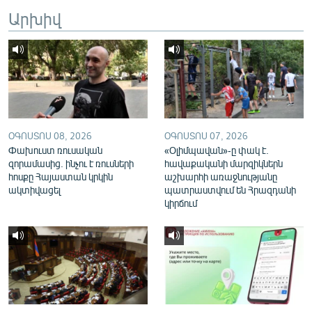
English
Արխիվ
Русский
ՀԵՏԵՎԵՔ ՄԵԶ
ՕԳՈՍՏՈՍ 08, 2026
ՕԳՈՍՏՈՍ 07, 2026
Փախուստ ռուսական
«Օլիմպավան»-ը փակ է.
զորամասից. ինչու է ռուսների
հավաքականի մարզիկներն
«Ազատության» բոլոր կայքերը
հոսքը Հայաստան կրկին
աշխարհի առաջնությանը
ակտիվացել
պատրաստվում են Հրազդանի
կիրճում