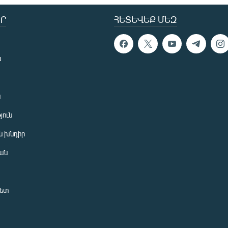
Ր
ՀԵՏԵՎԵՔ ՄԵԶ
ն
ն
յուն
 խնդիր
ան
նետ