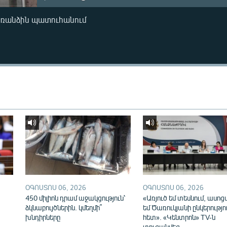
առանձին պատուհանում
ՕԳՈՍՏՈՍ 06, 2026
ՕԳՈՍՏՈՍ 06, 2026
450 միլիոն դրամ աջակցություն՝
«Առյուծ եմ տեսնում, ասոց
ձկնաբույծներին. կմեղմի՞
եմ Ծառուկյանի ընկերությո
խնդիրները
հետ». «Կենտրոն» TV-ն
տուգանվեց