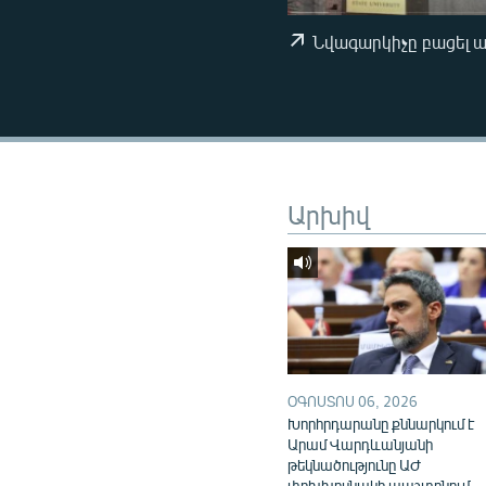
ՄԻՋԱԶԳԱՅԻՆ
ՄՇԱԿՈՒՅԹ
Նվագարկիչը բացել 
ՍՊՈՐՏ
ՄԵԿՆԱԲԱՆՈՒԹՅՈՒՆ
ՏՏ ԵՒ ԻՆՏԵՐՆԵՏ
ԿՈՐՈՆԱՎԻՐՈՒՍ
Արխիվ
ԱՐԽԻՎ
ՏԵՍԱՆՅՈՒԹԵՐ
ԲԱՆԱՎԵՃ
ՁԳՏԵԼՈՎ ԼԱՎԱԳՈՒՅՆԻՆ
ՓՈԴՔԱՍԹ
ՕԳՈՍՏՈՍ 06, 2026
Խորհրդարանը քննարկում է
Արամ Վարդևանյանի
թեկնածությունը ԱԺ
փոխխոսնակի պաշտոնում