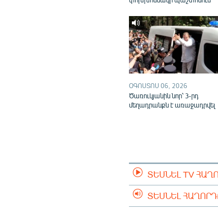
ՕԳՈՍՏՈՍ 06, 2026
Ծառուկյանին նոր՝ 3-րդ
մեղադրանքն է առաջադրվել
ՏԵՍՆԵԼ TV ՀԱՂ
ՏԵՍՆԵԼ ՀԱՂՈՐ