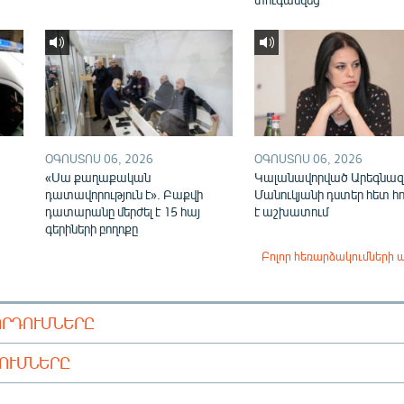
ՕԳՈՍՏՈՍ 06, 2026
ՕԳՈՍՏՈՍ 06, 2026
«Սա քաղաքական
Կալանավորված Արեգնազ
դատավորություն է». Բաքվի
Մանուկյանի դստեր հետ հ
դատարանը մերժել է 15 հայ
է աշխատում
գերիների բողոքը
Բոլոր հեռարձակումների 
ՈՐԴՈՒՄՆԵՐԸ
ԴՈՒՄՆԵՐԸ