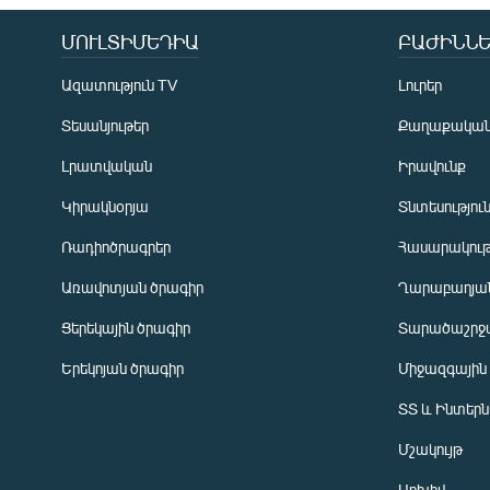
ՄՈՒԼՏԻՄԵԴԻԱ
ԲԱԺԻՆՆԵ
Ազատություն TV
Լուրեր
Տեսանյութեր
Քաղաքակա
Լրատվական
Իրավունք
Կիրակնօրյա
Տնտեսությու
Ռադիոծրագրեր
Հասարակութ
Առավոտյան ծրագիր
Ղարաբաղյան
Ցերեկային ծրագիր
Տարածաշրջ
Հայերեն
Երեկոյան ծրագիր
Միջազգային
English
ՏՏ և Ինտեր
Русский
Մշակույթ
ՀԵՏԵՎԵՔ ՄԵԶ
Արխիվ