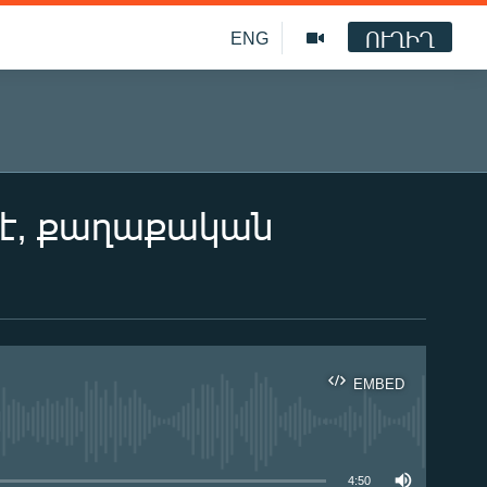
ՈՒՂԻՂ
ENG
 է, քաղաքական
EMBED
ble
4:50