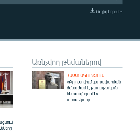
Ուղիղ հղում
EMBED
Առնչվող թեմաներով
ՀԱՍԱՐԱԿՈՒԹՅՈՒՆ
«Բրյուսովում կառավարման
ճգնաժամ է, քաղաքական
հետապնդում է».
պրոռեկտոր
ացնում
ւնների