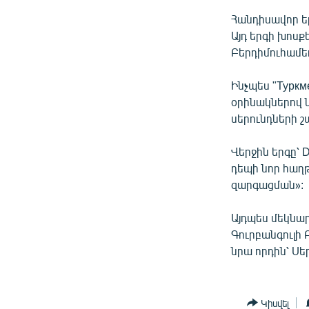
Հանդիսավոր եր
Այդ երգի խոսք
Բերդիմուհամեդ
Ինչպես "Туркм
օրինակներով ն
սերունդների 
Վերջին երգը՝ 
դեպի նոր հաղ
զարգացման»:
Այդպես մեկնա
Գուրբանգուլի
նրա որդին՝ Ս
Կիսվել