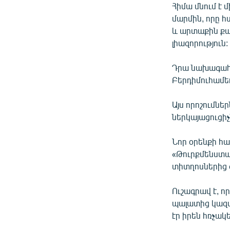
Հիմա մնում է 
մարմին, որը հ
և արտաքին քա
լիազորություն:
Դրա նախագահ 
Բերդիմուհամեդ
Այս որոշումնե
ներկայացուցի
Նոր օրենքի հ
«Թուրքմենստա
տիտղոսներից զ
Ուշագրավ է, 
պալատից կազմ
էր իրեն հռչա