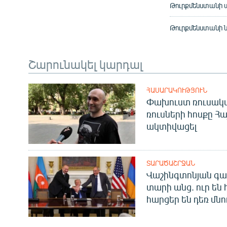
Թուրքմենստանի ա
Թուրքմենստանի 
Շարունակել կարդալ
ՀԱՍԱՐԱԿՈՒԹՅՈՒՆ
Փախուստ ռուսական
ռուսների հոսքը Հ
ակտիվացել
ՏԱՐԱԾԱՇՐՋԱՆ
Վաշինգտոնյան գա
տարի անց. ուր են 
հարցեր են դեռ մնո