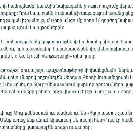
երի համոզմամբ՝ նախկին նախագահն իր այդ որոշումը վերան
 դիրքերը: Դրա նպատակն է տեսանելի ապագայում առանց ցնց
ողջական իշխանության փոխանցումը որդուն՝ գործող նախա
 ապագայում՝ նաև թոռներին:
և հանրության ներկայացուցիչների համատեղ նիստից հետո տ
ամերգ, որի պատվավոր հանդիսատեսներից մեկը նախագահ
ովն էր: Նա էլ ունի «Արքադաղլի» տիտղոսը:
н сегодня" ռուսալեզու պաշտոնաթերթի փոխանցմամբ` ներկ
նկարկումներով ողջունել են Սերդար Բերդիմուհամեդովին 
ուն հայտնել, որ Թուրքմենստանում կարևոր որոշումները կայ
քննարկումներից հետո, ինչը վկայում է իշխանության և ժողո
փուլը Թուրքմենստանում անվանում են «Հզոր պետության ն
Մենք առաջ ենք գնում Արքադաղ Սերդարի հետ»՝ դա էր համ
րտիստները կատարել են երգեր ու պարեր: