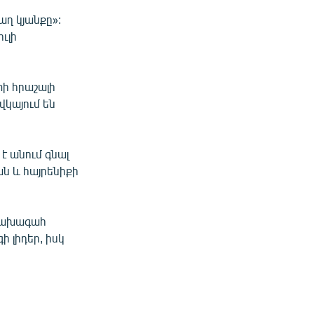
աղ կյանքը»:
ւլի
տի հրաշալի
վկայում են
 է անում գնալ
ն և հայրենիքի
 նախագահ
 լիդեր, իսկ