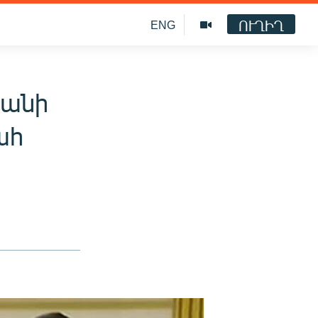
ՈՒՂԻՂ
ENG
րանի
ահ