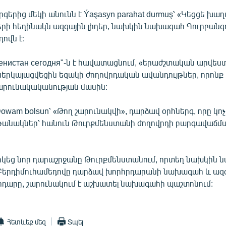
գերից մեկի անունն է Ýaşasyn parahat durmuş՝ «Կեցցե խաղ
երի հեղինակն ազգային լիդեր, նախկին նախագահ Գուրբանգո
ովն է:
енистан сегодня"-ն է հավատացնում, «երաժշտական արվես
երկայացվեցին եզակի ժողովրդական ավանդույթներ, որոնք 
շարունակականության մասին:
Dowam bolsun՝ «Թող շարունակվի», դարձավ օրհներգ, որը կոչ
թանակներ՝ հանուն Թուրքմենստանի ժողովրդի բարգավաճմա
րկեց նոր դարաշրջանը Թուրքմենստանում, որտեղ նախկին
 Բերդիմուհամեդովը դարձավ խորհրդարանի նախագահ և ազգի
երդարը, շարունակում է աշխատել նախագահի պաշտոնում:
Հետևեք մեզ
Տպել