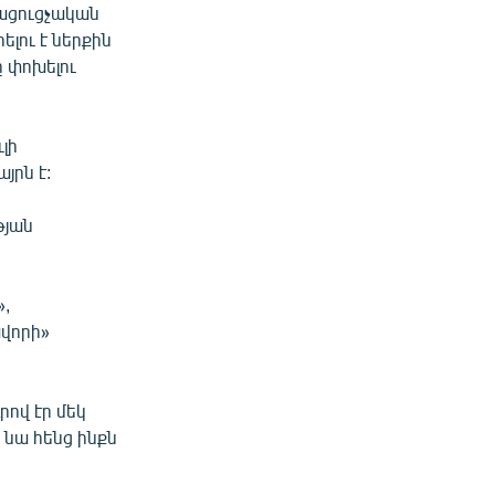
յացուցչական
ելու է ներքին
 փոխելու
լի
յրն է:
թյան
»,
վորի»
ով էր մեկ
նա հենց ինքն