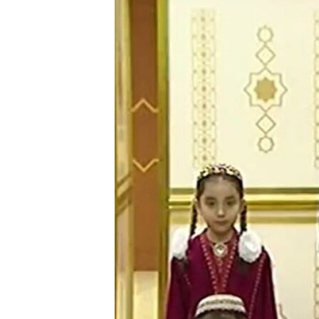
ՄԻՋԱԶԳԱՅԻՆ
ՄՇԱԿՈՒՅԹ
ՍՊՈՐՏ
ՄԵԿՆԱԲԱՆՈՒԹՅՈՒՆ
ՏՏ ԵՒ ԻՆՏԵՐՆԵՏ
ԿՈՐՈՆԱՎԻՐՈՒՍ
ԱՐԽԻՎ
ՏԵՍԱՆՅՈՒԹԵՐ
ԲԱՆԱՎԵՃ
ՁԳՏԵԼՈՎ ԼԱՎԱԳՈՒՅՆԻՆ
ՓՈԴՔԱՍԹ