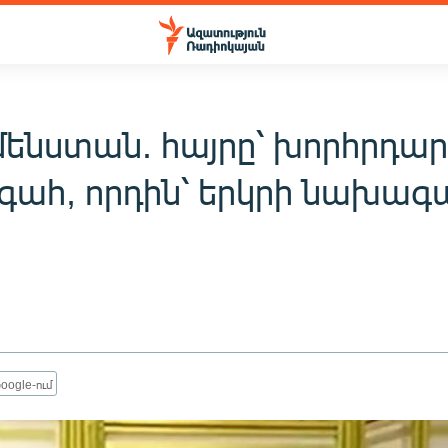
մենստան. հայրը՝ խորհրդա
ահ, որդին՝ երկրի նախագ
oogle-ում