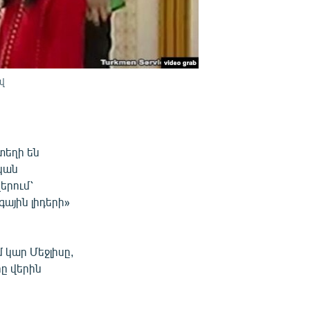
վ
տեղի են
կան
երում՝
ային լիդերի»
 կար Մեջլիսը,
ը վերին