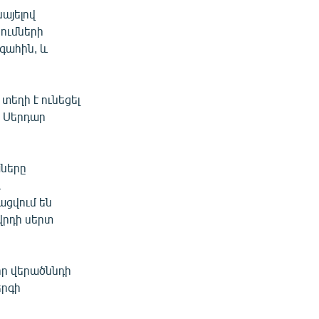
այելով
ումների
գահին, և
եղի է ունեցել
 Սերդար
աները
և
ացվում են
վրդի սերտ
որ վերածննդի
երգի