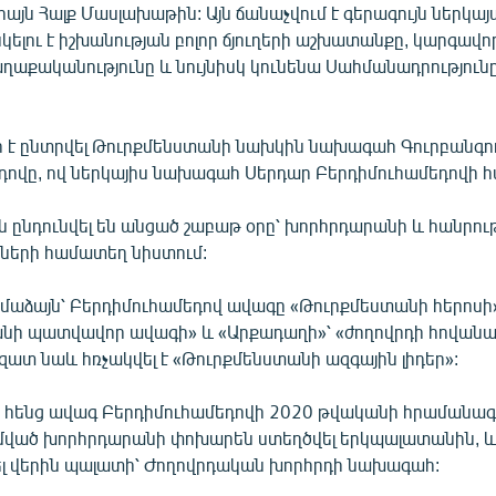
միայն Հալք Մասլախաթին: Այն ճանաչվում է գերագույն ներկա
սկելու է իշխանության բոլոր ճյուղերի աշխատանքը, կարգավոր
ղաքականությունը և նույնիսկ կունենա Սահմանադրությունը
է ընտրվել Թուրքմենստանի նախկին նախագահ Գուրբանգու
ովը, ով ներկայիս նախագահ Սերդար Բերդիմուհամեդովի հա
րն ընդունվել են անցած շաբաթ օրը՝ խորհրդարանի և հանրու
չների համատեղ նիստում:
ամաձայն՝ Բերդիմուհամեդով ավագը «Թուրքմեստանի հերոսի
նի պատվավոր ավագի» և «Արքադաղի»՝ «ժողովրդի հովանա
ատ նաև հռչակվել է «Թուրքմենստանի ազգային լիդեր»:
որ հենց ավագ Բերդիմուհամեդովի 2020 թվականի հրամանագր
ված խորհրդարանի փոխարեն ստեղծվել երկպալատանին, և 
կել վերին պալատի՝ Ժողովրդական խորհրդի նախագահ: