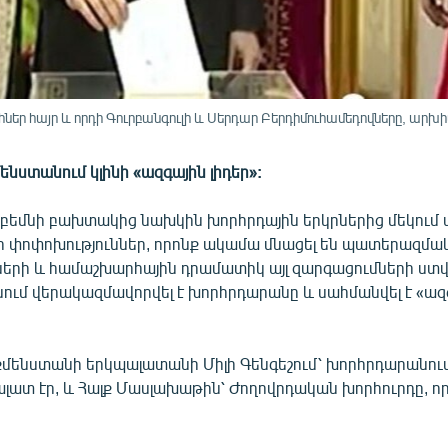
ր հայր և որդի Գուրբանգուլի և Սերդար Բերդիմուհամեդովները, արխի
մենստանում կլինի «ազգային լիդեր»:
բեմնի բախտակից նախկին խորհրդային երկրներից մեկում 
որ փոփոխություններ, որոնք ակամա մնացել են պատերազմա
նների և համաշխարհային դրամատիկ այլ զարգացումների ստվ
ում վերակազմավորվել է խորհրդարանը և սահմանվել է «ազգ
քմենստանի երկպալատանի Միլի Գենգեշում՝ խորհրդարանում
լատ էր, և Հալք Մասլախաթին՝ Ժողովրդական խորհուրդը, որ