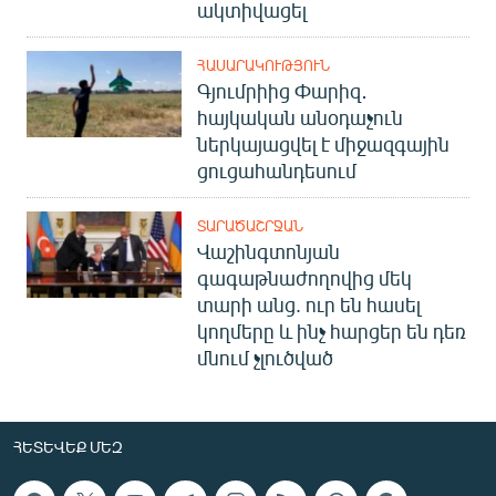
ակտիվացել
ՀԱՍԱՐԱԿՈՒԹՅՈՒՆ
Գյումրիից Փարիզ․
հայկական անօդաչուն
ներկայացվել է միջազգային
ցուցահանդեսում
ՏԱՐԱԾԱՇՐՋԱՆ
Վաշինգտոնյան
գագաթնաժողովից մեկ
տարի անց. ուր են հասել
կողմերը և ինչ հարցեր են դեռ
մնում չլուծված
ՀԵՏԵՎԵՔ ՄԵԶ