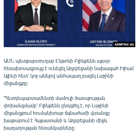
ՄԻՋԱԶԳԱՅԻՆ
ՄՇԱԿՈՒՅԹ
ՍՊՈՐՏ
ՄԵԿՆԱԲԱՆՈՒԹՅՈՒՆ
ՏՏ ԵՒ ԻՆՏԵՐՆԵՏ
ԱՄՆ պետքարտուղար Էնթոնի Բլինքենն այսօր
ԿՈՐՈՆԱՎԻՐՈՒՍ
հեռախոսազրույց է ունեցել Ադրբեջանի նախագահ Իլհամ
ԱՐԽԻՎ
Ալիևի հետ՝ կոչ անելով անհապաղ բացել Լաչինի
միջանցքը:
ՏԵՍԱՆՅՈՒԹԵՐ
ԲԱՆԱՎԵՃ
Պետդեպարտամենտի մամուլի ծառայության
փոխանցմամբ՝ Բլինքենն ընդգծել է, որ Լաչինի
ՁԳՏԵԼՈՎ ԼԱՎԱԳՈՒՅՆԻՆ
միջանցքում հումանիտար ճգնաժամի վտանգը
ՓՈԴՔԱՍԹ
խաթարում է Հայաստանի և Ադրբեջանի միջև
խաղաղության հեռանկարները։
Հայերեն