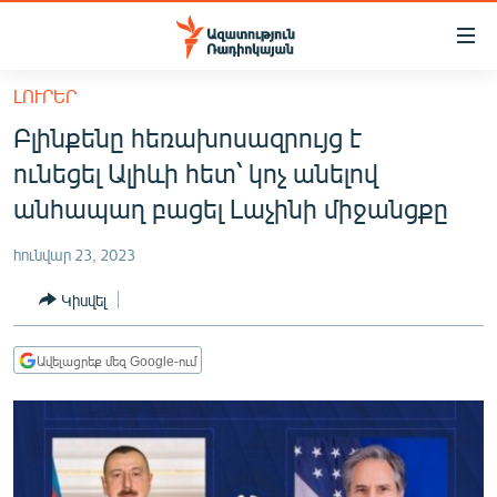
Մատչելիության
հղումներ
Անցնել
ԼՈՒՐԵՐ
հիմնական
ԱԶԱՏՈՒԹՅՈՒՆ TV
Բլինքենը հեռախոսազրույց է
բովանդակությանը
ՀԱՅԱՍՏԱՆ
Անցնել
ունեցել Ալիևի հետ՝ կոչ անելով
հիմնական
ՔԱՂԱՔԱԿԱՆ
անհապաղ բացել Լաչինի միջանցքը
մենյուին
ԸՆՏՐՈՒԹՅՈՒՆՆԵՐ 2026
Որոնում
հունվար 23, 2023
ԻՐԱՎՈՒՆՔ
Կիսվել
ՀԱՍԱՐԱԿՈՒԹՅՈՒՆ
ՏՆՏԵՍՈՒԹՅՈՒՆ
Ավելացրեք մեզ Google-ում
ՂԱՐԱԲԱՂ
ՊԱՏԵՐԱԶՄԻ 6 ՇԱԲԱԹՆԵՐԸ
ՏԱՐԱԾԱՇՐՋԱՆ