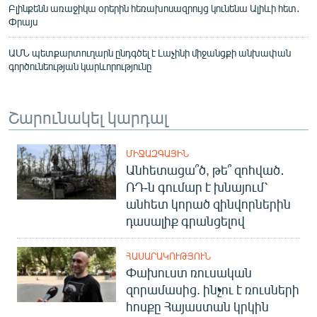
Բլինքենն առաջիկա օրերին հեռախոսազրույց կունենա Ալիևի հետ․
Փրայս
ԱՄՆ պետքարտուղարն ընդգծել է Լաչինի միջանցքի անխափան
գործունեության կարևորությունը
Շարունակել կարդալ
ՄԻՋԱԶԳԱՅԻՆ
Անհետացա՞ծ, թե՞ զոհված․
ՌԴ-ն գումար է խնայում՝
անհետ կորած զինվորներին
դասալիք գրանցելով
ՀԱՍԱՐԱԿՈՒԹՅՈՒՆ
Փախուստ ռուսական
զորամասից. ինչու է ռուսների
հոսքը Հայաստան կրկին