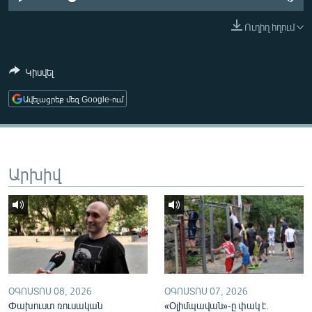
ՄԻՋԱԶԳԱՅԻՆ
Ուղիղ հղում
ՄՇԱԿՈՒՅԹ
ՍՊՈՐՏ
Կիսվել
ՄԵԿՆԱԲԱՆՈՒԹՅՈՒՆ
Ավելացրեք մեզ Google-ում
ՏՏ ԵՒ ԻՆՏԵՐՆԵՏ
ԿՈՐՈՆԱՎԻՐՈՒՍ
ԱՐԽԻՎ
Արխիվ
ՏԵՍԱՆՅՈՒԹԵՐ
ԲԱՆԱՎԵՃ
ՁԳՏԵԼՈՎ ԼԱՎԱԳՈՒՅՆԻՆ
ՓՈԴՔԱՍԹ
ՕԳՈՍՏՈՍ 08, 2026
ՕԳՈՍՏՈՍ 07, 2026
Հայերեն
Փախուստ ռուսական
«Օլիմպավան»-ը փակ է.