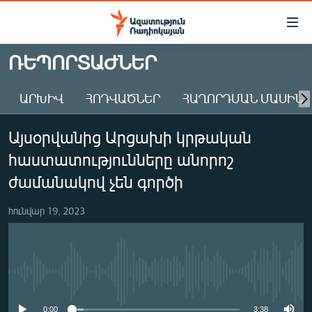
Մատչելիության
հղումներ
Անցնել
ՌԵՊՈՐՏԱԺՆԵՐ
հիմնական
ԱԶԱՏՈՒԹՅՈՒՆ TV
բովանդակությանը
ԱՐԽԻՎ
ՀՈԴՎԱԾՆԵՐ
ՀԱՂՈՐԴՄԱՆ ՄԱՍԻՆ
ՀԱՅԱՍՏԱՆ
Անցնել
հիմնական
ՔԱՂԱՔԱԿԱՆ
Այսօրվանից Արցախի կրթական
մենյուին
ԸՆՏՐՈՒԹՅՈՒՆՆԵՐ 2026
Որոնում
հաստատությունները անորոշ
ԻՐԱՎՈՒՆՔ
ժամանակով չեն գործի
ՀԱՍԱՐԱԿՈՒԹՅՈՒՆ
հունվար 19, 2023
ՏՆՏԵՍՈՒԹՅՈՒՆ
ՂԱՐԱԲԱՂ
ՊԱՏԵՐԱԶՄԻ 6 ՇԱԲԱԹՆԵՐԸ
No media source currently available
ՏԱՐԱԾԱՇՐՋԱՆ
0:00
3:38