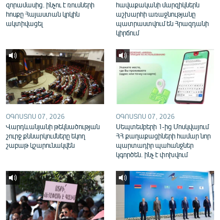
զորամասից. ինչու է ռուսների
հավաքականի մարզիկներն
English
հոսքը Հայաստան կրկին
աշխարհի առաջնությանը
ակտիվացել
պատրաստվում են Հրազդանի
Русский
կիրճում
ՀԵՏԵՎԵՔ ՄԵԶ
ՕԳՈՍՏՈՍ 07, 2026
ՕԳՈՍՏՈՍ 07, 2026
«Ազատության» բոլոր կայքերը
Վարդևանյանի թեկնածության
Սեպտեմբերի 1-ից Մոսկվայում
շուրջ քննարկումները եկող
ՀՀ քաղաքացիների համար նոր
շաբաթ կշարունակվեն
պարտադիր պահանջներ
կգործեն. ինչ է փոխվում