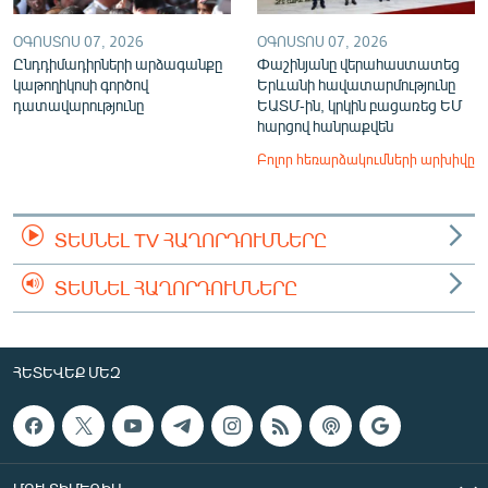
ՕԳՈՍՏՈՍ 07, 2026
ՕԳՈՍՏՈՍ 07, 2026
Ընդդիմադիրների արձագանքը
Փաշինյանը վերահաստատեց
կաթողիկոսի գործով
Երևանի հավատարմությունը
դատավարությունը
ԵԱՏՄ-ին, կրկին բացառեց ԵՄ
հարցով հանրաքվեն
Բոլոր հեռարձակումների արխիվը
ՏԵՍՆԵԼ TV ՀԱՂՈՐԴՈՒՄՆԵՐԸ
ՏԵՍՆԵԼ ՀԱՂՈՐԴՈՒՄՆԵՐԸ
ՀԵՏԵՎԵՔ ՄԵԶ