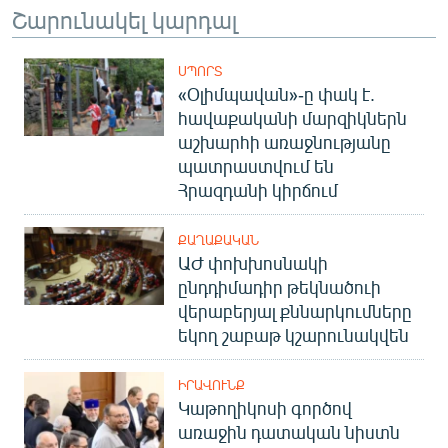
Շարունակել կարդալ
ՍՊՈՐՏ
«Օլիմպավան»-ը փակ է.
հավաքականի մարզիկներն
աշխարհի առաջնությանը
պատրաստվում են
Հրազդանի կիրճում
ՔԱՂԱՔԱԿԱՆ
ԱԺ փոխխոսնակի
ընդդիմադիր թեկնածուի
վերաբերյալ քննարկումները
եկող շաբաթ կշարունակվեն
ԻՐԱՎՈՒՆՔ
Կաթողիկոսի գործով
առաջին դատական նիստն