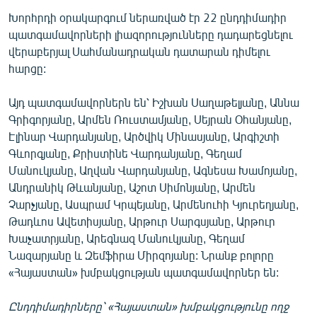
English
Խորհրդի օրակարգում ներառված էր 22 ընդդիմադիր
պատգամավորների լիազորությունները դադարեցնելու
Русский
վերաբերյալ Սահմանադրական դատարան դիմելու
հարցը:
ՀԵՏԵՎԵՔ ՄԵԶ
Այդ պատգամավորներն են՝ Իշխան Սաղաթելյանը, Աննա
Գրիգորյանը, Արմեն Ռուստամյանը, Սեյրան Օհանյանը,
Էլինար Վարդանյանը, Արծվիկ Մինասյանը, Արգիշտի
Գևորգյանը, Քրիստինե Վարդանյանը, Գեղամ
Մանուկյանը, Աղվան Վարդանյանը, Ագնեսա Խամոյանը,
«Ազատության» բոլոր կայքերը
Անդրանիկ Թևանյանը, Աշոտ Սիմոնյանը, Արմեն
Չարչյանը, Ասպրամ Կրպեյանը, Արմենուհի Կյուրեղյանը,
Թադևոս Ավետիսյանը, Արթուր Սարգսյանը, Արթուր
Խաչատրյանը, Արեգնազ Մանուկյանը, Գեղամ
Նազարյանը և Զեմֆիրա Միրզոյանը: Նրանք բոլորը
«Հայաստան» խմբակցության պատգամավորներ են:
Ընդդիմադիրները՝ «Հայաստան» խմբակցությունը ողջ