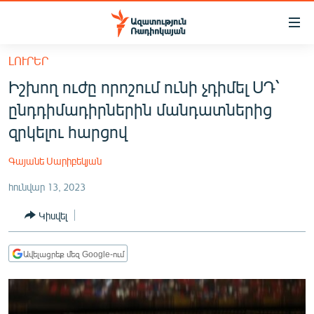
Մատչելիության
հղումներ
Անցնել
ԼՈՒՐԵՐ
հիմնական
ԱԶԱՏՈՒԹՅՈՒՆ TV
Իշխող ուժը որոշում ունի չդիմել ՍԴ՝
բովանդակությանը
ՀԱՅԱՍՏԱՆ
Անցնել
ընդդիմադիրներին մանդատներից
հիմնական
ՔԱՂԱՔԱԿԱՆ
զրկելու հարցով
մենյուին
ԸՆՏՐՈՒԹՅՈՒՆՆԵՐ 2026
Որոնում
Գայանե Սարիբեկյան
ԻՐԱՎՈՒՆՔ
հունվար 13, 2023
ՀԱՍԱՐԱԿՈՒԹՅՈՒՆ
Կիսվել
ՏՆՏԵՍՈՒԹՅՈՒՆ
ՂԱՐԱԲԱՂ
Ավելացրեք մեզ Google-ում
ՊԱՏԵՐԱԶՄԻ 6 ՇԱԲԱԹՆԵՐԸ
ՏԱՐԱԾԱՇՐՋԱՆ