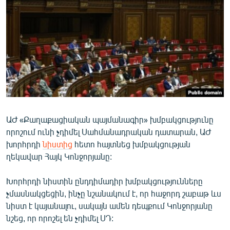
ՄԻՋԱԶԳԱՅԻՆ
ՄՇԱԿՈՒՅԹ
ՍՊՈՐՏ
ՄԵԿՆԱԲԱՆՈՒԹՅՈՒՆ
ՏՏ ԵՒ ԻՆՏԵՐՆԵՏ
ԿՈՐՈՆԱՎԻՐՈՒՍ
ԱԺ «Քաղաքացիական պայմանագիր» խմբակցությունը
ԱՐԽԻՎ
որոշում ունի չդիմել Սահմանադրական դատարան, ԱԺ
ՏԵՍԱՆՅՈՒԹԵՐ
խորհրդի
նիստից
հետո հայտնեց խմբակցության
ղեկավար Հայկ Կոնջորյանը:
ԲԱՆԱՎԵՃ
ՁԳՏԵԼՈՎ ԼԱՎԱԳՈՒՅՆԻՆ
Խորհրդի նիստին ընդդիմադիր խմբակցությունները
չմասնակցեցին, ինչը նշանակում է, որ հաջորդ շաբաթ ևս
ՓՈԴՔԱՍԹ
նիստ է կայանալու, սակայն ամեն դեպքում Կոնջորյանը
նշեց, որ որոշել են չդիմել ՍԴ:
Հայերեն