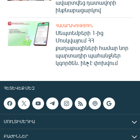
ավարտվեց դատավորի
ինքնաբացարկով
ՀԱՍԱՐԱԿՈՒԹՅՈՒՆ
Սեպտեմբերի 1-ից
Մոսկվայում ՀՀ
քաղաքացիների համար նոր
պարտադիր պահանջներ
կգործեն. ինչ է փոխվում
ՀԵՏԵՎԵՔ ՄԵԶ
ՄՈՒԼՏԻՄԵԴԻԱ
ԲԱԺԻՆՆԵՐ