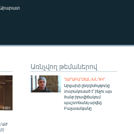
240p
ց Արարատ
EMBED
360p
480p
720p
1080p
Առնչվող թեմաներով
480p
ՂԱՐԱԲԱՂՅԱՆ ԽՆԴԻՐ
Արցախի ընդդիմությունը
տարակուսած է՝ ինչու այս
ծանր իրավիճակում
պաշտոնանկ արվեց
Բալասանյանը
ց ԱԺ
մ է