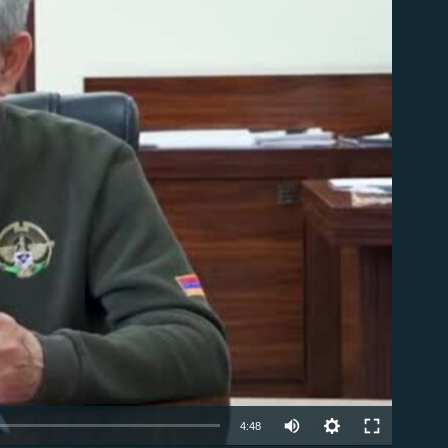
ble
Auto
4:48