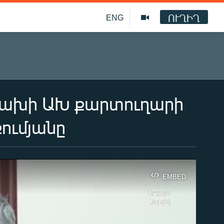
ՈՒՂԻՂ
ENG
ցախի ԱԽ քարտուղարի
ումյանը
EMBED