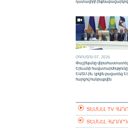
դատավորի ինքնաբացարկո
ՕԳՈՍՏՈՍ 07, 2026
Փաշինյանը վերահաստատե
Երևանի հավատարմությունը
ԵԱՏՄ-ին, կրկին բացառեց Ե
հարցով հանրաքվեն
ՏԵՍՆԵԼ TV ՀԱՂ
ՏԵՍՆԵԼ ՀԱՂՈՐ