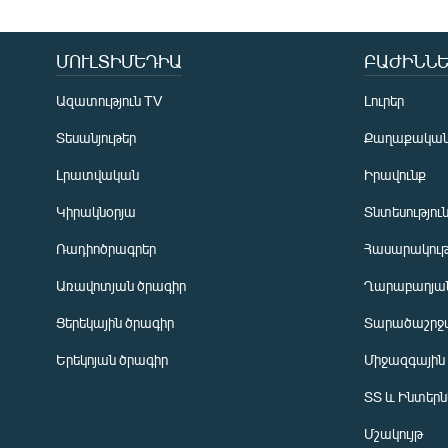
ՄՈՒԼՏԻՄԵԴԻԱ
ԲԱԺԻՆՆԵ
Ազատություն TV
Լուրեր
Տեսանյութեր
Քաղաքակա
Լրատվական
Իրավունք
Կիրակնօրյա
Տնտեսությու
Ռադիոծրագրեր
Հասարակութ
Առավոտյան ծրագիր
Ղարաբաղյան
Ցերեկային ծրագիր
Տարածաշրջ
Հայերեն
Երեկոյան ծրագիր
Միջազգային
English
ՏՏ և Ինտեր
Русский
Մշակույթ