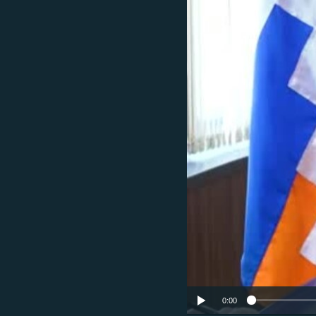
ՄԻՋԱԶԳԱՅԻՆ
ՄՇԱԿՈՒՅԹ
ՍՊՈՐՏ
ՄԵԿՆԱԲԱՆՈՒԹՅՈՒՆ
ՏՏ ԵՒ ԻՆՏԵՐՆԵՏ
ԿՈՐՈՆԱՎԻՐՈՒՍ
ԱՐԽԻՎ
ՏԵՍԱՆՅՈՒԹԵՐ
ԲԱՆԱՎԵՃ
ՁԳՏԵԼՈՎ ԼԱՎԱԳՈՒՅՆԻՆ
ՓՈԴՔԱՍԹ
0:00