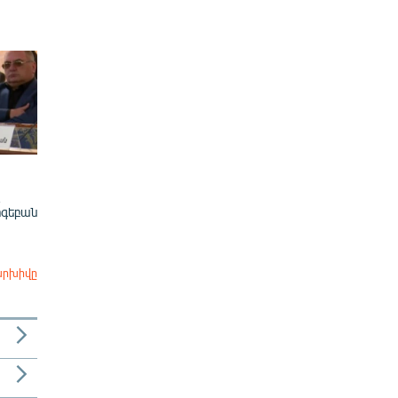
ոգեբան
արխիվը