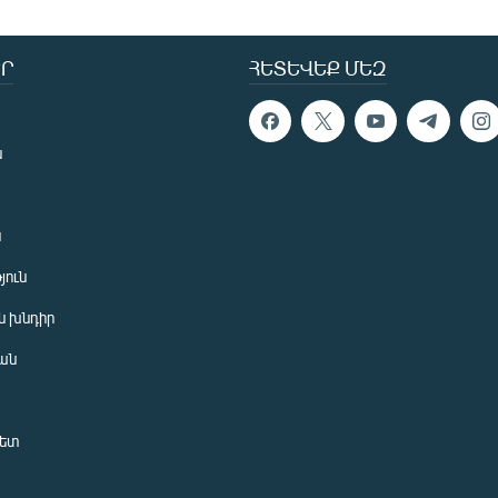
Ր
ՀԵՏԵՎԵՔ ՄԵԶ
ն
ն
յուն
 խնդիր
ան
նետ