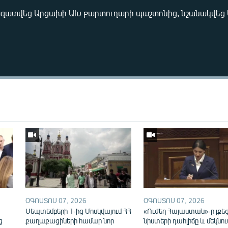
ազատվեց Արցախի ԱԽ քարտուղարի պաշտոնից, նշանակվե
Auto
240p
360p
720p
1080p
ՕԳՈՍՏՈՍ 07, 2026
ՕԳՈՍՏՈՍ 07, 2026
ն
Սեպտեմբերի 1-ից Մոսկվայում ՀՀ
«Ուժեղ Հայաստան»-ը լքե
ց
քաղաքացիների համար նոր
նիստերի դահլիճը և մեկնու