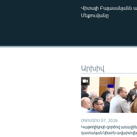
Վիտալի Բալասանյանն 
Մելքումյանը
Արխիվ
ՕԳՈՍՏՈՍ 07, 2026
Կաթողիկոսի գործով առաջի
դատական նիստն ավարտվե