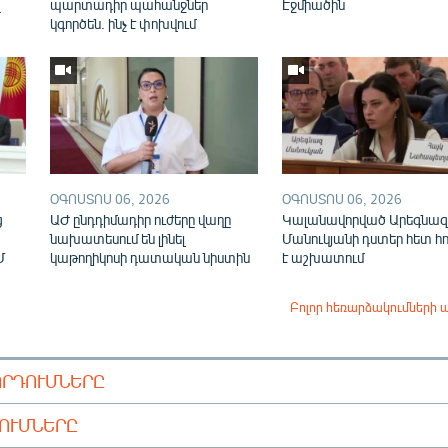
վ
պարտադիր պահանջներ
Էջմիածին
կգործեն. ինչ է փոխվում
ՕԳՈՍՏՈՍ 06, 2026
ՕԳՈՍՏՈՍ 06, 2026
ց
ԱԺ ընդդիմադիր ուժերը վաղը
Կալանավորված Արեգնազ
նախատեսում են լինել
Մանուկյանի դստեր հետ հ
Մ
կաթողիկոսի դատական նիստին
է աշխատում
Բոլոր հեռարձակումների 
ՈՐԴՈՒՄՆԵՐԸ
ԴՈՒՄՆԵՐԸ