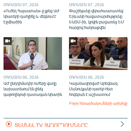
ՕԳՈՍՏՈՍ 07, 2026
ՕԳՈՍՏՈՍ 07, 2026
«Ուժեղ Հայաստան»-ը լքեց ԱԺ
Փաշինյանը վերահաստատեց
նիստերի դահլիճը և մեկնում է
Երևանի հավատարմությունը
Էջմիածին
ԵԱՏՄ-ին, կրկին բացառեց ԵՄ
հարցով հանրաքվեն
ՕԳՈՍՏՈՍ 06, 2026
ՕԳՈՍՏՈՍ 06, 2026
ԱԺ ընդդիմադիր ուժերը վաղը
Կալանավորված Արեգնազ
նախատեսում են լինել
Մանուկյանի դստեր հետ
կաթողիկոսի դատական նիստին
հոգեբան է աշխատում
Բոլոր հեռարձակումների արխիվը
ՏԵՍՆԵԼ TV ՀԱՂՈՐԴՈՒՄՆԵՐԸ