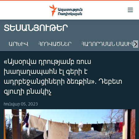
Մատչելիության
հղումներ
Անցնել
ՏԵՍԱՆՅՈՒԹԵՐ
հիմնական
ԱԶԱՏՈՒԹՅՈՒՆ TV
բովանդակությանը
ԱՐԽԻՎ
ՀՈԴՎԱԾՆԵՐ
ՀԱՂՈՐԴՄԱՆ ՄԱՍԻՆ
ՀԱՅԱՍՏԱՆ
Անցնել
հիմնական
ՔԱՂԱՔԱԿԱՆ
«Այսօրվա դրությամբ ռուս
մենյուին
ԸՆՏՐՈՒԹՅՈՒՆՆԵՐ 2026
Որոնում
խաղաղապահն էլ գերի է
ԻՐԱՎՈՒՆՔ
ադրբեջանցիների ձեռքին». Դեբետ
ՀԱՍԱՐԱԿՈՒԹՅՈՒՆ
գյուղի բնակիչ
ՏՆՏԵՍՈՒԹՅՈՒՆ
հունվար 05, 2023
ՂԱՐԱԲԱՂ
ՊԱՏԵՐԱԶՄԻ 6 ՇԱԲԱԹՆԵՐԸ
ՏԱՐԱԾԱՇՐՋԱՆ