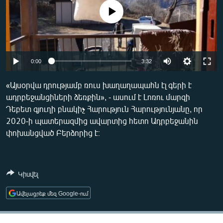
ՄԻՋԱԶԳԱՅԻՆ
No media source currently available
ՄՇԱԿՈՒՅԹ
ՍՊՈՐՏ
Auto
ՄԵԿՆԱԲԱՆՈՒԹՅՈՒՆ
0:00
3:32
240p
ՏՏ ԵՒ ԻՆՏԵՐՆԵՏ
«Այսօրվա դրությամբ ռուս խաղաղապահն էլ գերի է
ադրբեջանցիների ձեռքին», - ասում է Լոռու մարզի
360p
ԿՈՐՈՆԱՎԻՐՈՒՍ
Դեբետ գյուղի բնակիչ Հարություն Հարությունյանը, որ
480p
ԱՐԽԻՎ
Auto
240p
360p
480p
2020-ի պատերազմից ավարտից հետո Ադրբեջանին
փոխանցված Բերձորից է։
720p
ՏԵՍԱՆՅՈՒԹԵՐ
720p
1080p
1080p
ԲԱՆԱՎԵՃ
ՁԳՏԵԼՈՎ ԼԱՎԱԳՈՒՅՆԻՆ
Կիսվել
ՓՈԴՔԱՍԹ
Ավելացրեք մեզ Google-ում
Հայերեն