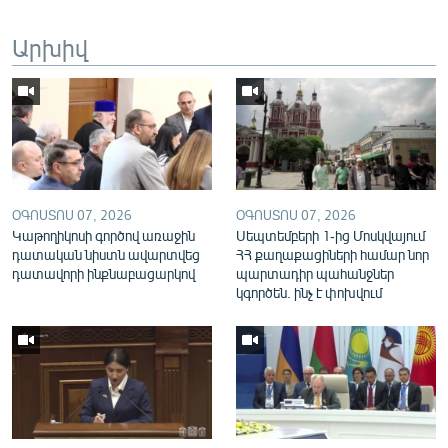
English
Արխիվ
Русский
ՀԵՏԵՎԵՔ ՄԵԶ
ՕԳՈՍՏՈՍ 07, 2026
ՕԳՈՍՏՈՍ 07, 2026
Կաթողիկոսի գործով առաջին
Սեպտեմբերի 1-ից Մոսկվայում
«Ազատության» բոլոր կայքերը
դատական նիստն ավարտվեց
ՀՀ քաղաքացիների համար նոր
դատավորի ինքնաբացարկով
պարտադիր պահանջներ
կգործեն. ինչ է փոխվում