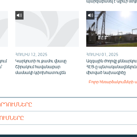
պարզաբանել է Ալիևի մտք
ՀՈՒԼԻՍ 12, 2025
ՀՈՒԼԻՍ 01, 2025
ում
Կարկուտի ու քամու վնասը
Ազգային ժողովը քննարկում
ն՝
Շիրակում հավանաբար
ՀԷՑ-ը պետականացնելուն
մասնակի կփոխհատուցեն
միտված նախագիծը
Բոլոր հեռարձակումների 
ՈՐԴՈՒՄՆԵՐԸ
ԴՈՒՄՆԵՐԸ