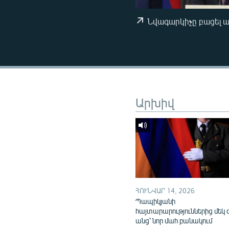
ՄԻՋԱԶԳԱՅԻՆ
ՄՇԱԿՈՒՅԹ
Նվագարկիչը բացել 
ՍՊՈՐՏ
ՄԵԿՆԱԲԱՆՈՒԹՅՈՒՆ
ՏՏ ԵՒ ԻՆՏԵՐՆԵՏ
ԿՈՐՈՆԱՎԻՐՈՒՍ
Արխիվ
ԱՐԽԻՎ
ՏԵՍԱՆՅՈՒԹԵՐ
ԲԱՆԱՎԵՃ
ՁԳՏԵԼՈՎ ԼԱՎԱԳՈՒՅՆԻՆ
ՓՈԴՔԱՍԹ
ՀՈՒՆՎԱՐ 14, 2026
Պապիկյանի
հայտարարություններից մեկ 
անց՝ նոր մահ բանակում