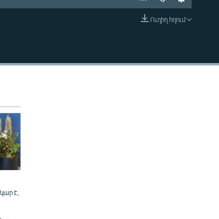
Ուղիղ հղում
EMBED
կար է,