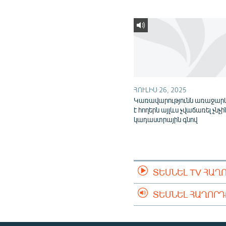
ՀՈՒԼԻՍ 26, 2025
Կառավարությունն առաջարկ
է հողերն այլևս չվաճառել չնչի
կադաստրային գնով
ՏԵՍՆԵԼ TV ՀԱՂ
ՏԵՍՆԵԼ ՀԱՂՈՐ