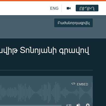
ՈՒՂԻՂ
ENG
Բաժանորդագրվել
վիթ Տոնոյանի գրավով
EMBED
ble
4:30