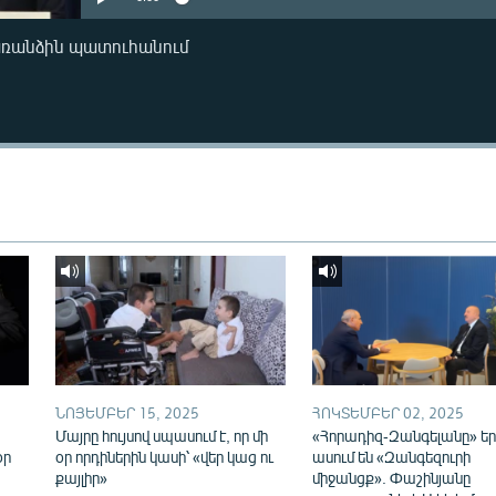
առանձին պատուհանում
ՆՈՅԵՄԲԵՐ 15, 2025
ՀՈԿՏԵՄԲԵՐ 02, 2025
Մայրը հույսով սպասում է, որ մի
«Հորադիզ-Զանգելանը» եր
օր
օր որդիներին կասի՝ «վեր կաց ու
ասում են «Զանգեզուրի
քայլիր»
միջանցք». Փաշինյանը