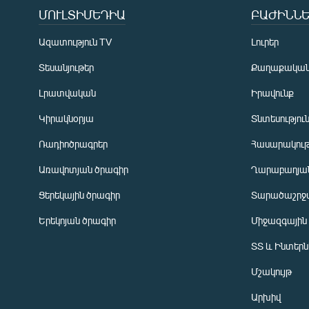
ՄՈՒԼՏԻՄԵԴԻԱ
ԲԱԺԻՆՆԵ
Ազատություն TV
Լուրեր
Տեսանյութեր
Քաղաքակա
Լրատվական
Իրավունք
Կիրակնօրյա
Տնտեսությու
Ռադիոծրագրեր
Հասարակութ
Առավոտյան ծրագիր
Ղարաբաղյան
Ցերեկային ծրագիր
Տարածաշրջ
Հայերեն
Երեկոյան ծրագիր
Միջազգային
English
ՏՏ և Ինտեր
Русский
Մշակույթ
ՀԵՏԵՎԵՔ ՄԵԶ
Արխիվ