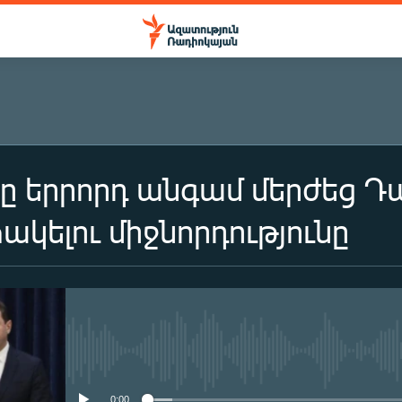
երրորդ անգամ մերժեց Դա
ԲԱԺԱՆՈՐԴԱԳՐՎԵԼ
կելու միջնորդությունը
Բաժանորդագրվել
No media source currently availa
0:00