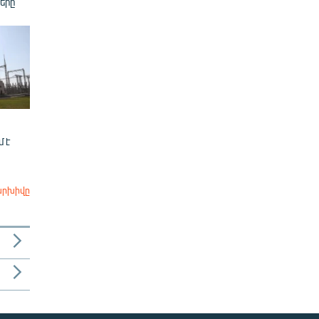
երը
 է
արխիվը