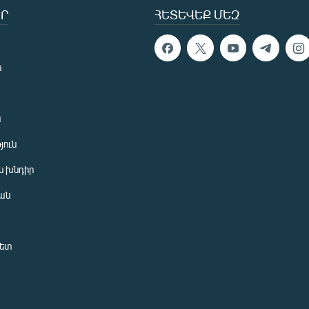
Ր
ՀԵՏԵՎԵՔ ՄԵԶ
ն
ն
յուն
 խնդիր
ան
նետ