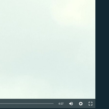
ble
Auto
4:07