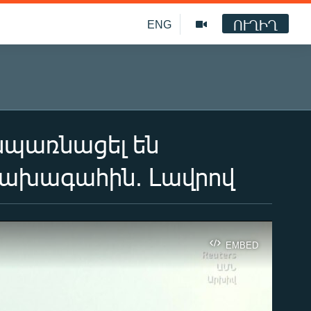
ՈՒՂԻՂ
ENG
սպառնացել են
նախագահին. Լավրով
EMBED