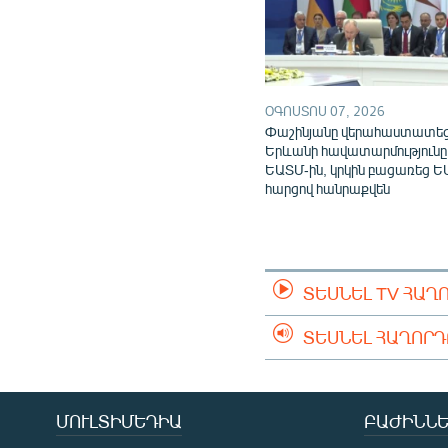
ՕԳՈՍՏՈՍ 07, 2026
Փաշինյանը վերահաստատե
Երևանի հավատարմությունը
ԵԱՏՄ-ին, կրկին բացառեց Ե
հարցով հանրաքվեն
ՏԵՍՆԵԼ TV ՀԱՂ
ՏԵՍՆԵԼ ՀԱՂՈՐ
ՄՈՒԼՏԻՄԵԴԻԱ
ԲԱԺԻՆՆԵ