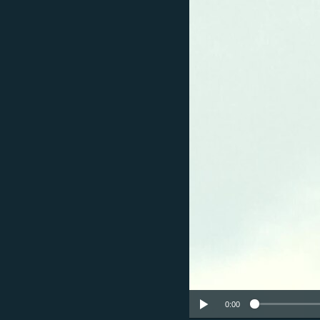
ՄԻՋԱԶԳԱՅԻՆ
ՄՇԱԿՈՒՅԹ
ՍՊՈՐՏ
ՄԵԿՆԱԲԱՆՈՒԹՅՈՒՆ
ՏՏ ԵՒ ԻՆՏԵՐՆԵՏ
ԿՈՐՈՆԱՎԻՐՈՒՍ
ԱՐԽԻՎ
ՏԵՍԱՆՅՈՒԹԵՐ
ԲԱՆԱՎԵՃ
ՁԳՏԵԼՈՎ ԼԱՎԱԳՈՒՅՆԻՆ
ՓՈԴՔԱՍԹ
0:00