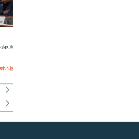
ոգեբան
արխիվը