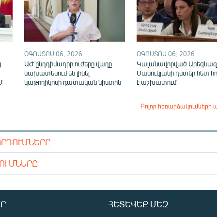
ՕԳՈՍՏՈՍ 06, 2026
ՕԳՈՍՏՈՍ 06, 2026
ց
ԱԺ ընդդիմադիր ուժերը վաղը
Կալանավորված Արեգնազ
նախատեսում են լինել
Մանուկյանի դստեր հետ հ
Մ
կաթողիկոսի դատական նիստին
է աշխատում
Բոլոր հեռարձակումների 
ՈՐԴՈՒՄՆԵՐԸ
ԴՈՒՄՆԵՐԸ
Ր
ՀԵՏԵՎԵՔ ՄԵԶ