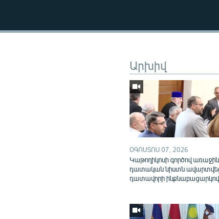
Արխիվ
ՕԳՈՍՏՈՍ 07, 2026
Կաթողիկոսի գործով առաջի
դատական նիստն ավարտվե
դատավորի ինքնաբացարկո