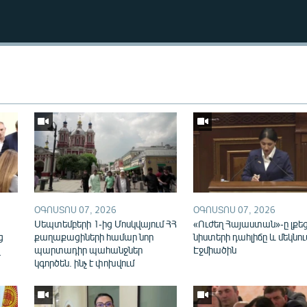
Auto
240p
360p
ՕԳՈՍՏՈՍ 07, 2026
ՕԳՈՍՏՈՍ 07, 2026
720p
1080p
ն
Սեպտեմբերի 1-ից Մոսկվայում ՀՀ
«Ուժեղ Հայաստան»-ը լքե
ց
քաղաքացիների համար նոր
նիստերի դահլիճը և մեկնու
վ
պարտադիր պահանջներ
Էջմիածին
կգործեն. ինչ է փոխվում