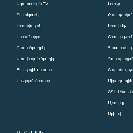
Ազատություն TV
Լուրեր
Տեսանյութեր
Քաղաքակա
Լրատվական
Իրավունք
Կիրակնօրյա
Տնտեսությու
Ռադիոծրագրեր
Հասարակութ
Առավոտյան ծրագիր
Ղարաբաղյան
Ցերեկային ծրագիր
Տարածաշրջ
Հայերեն
Երեկոյան ծրագիր
Միջազգային
English
ՏՏ և Ինտեր
Русский
Մշակույթ
ՀԵՏԵՎԵՔ ՄԵԶ
Արխիվ
ՄԵՐ ՄԱՍԻՆ