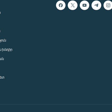
ն
ն
յուն
 խնդիր
ան
նետ