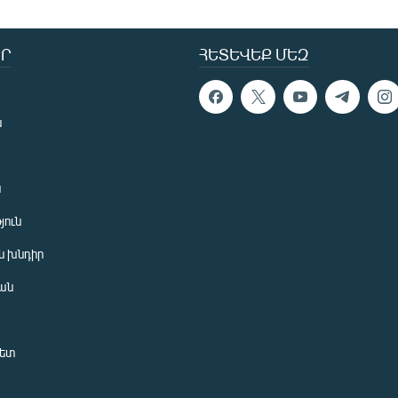
Ր
ՀԵՏԵՎԵՔ ՄԵԶ
ն
ն
յուն
 խնդիր
ան
նետ