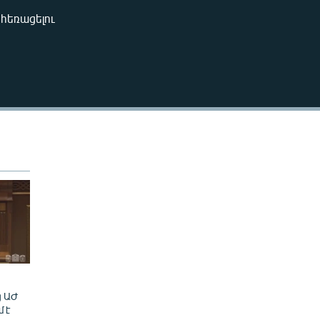
240p
հեռացելու
EMBED
360p
480p
720p
1080p
480p
ց ԱԺ
մ է