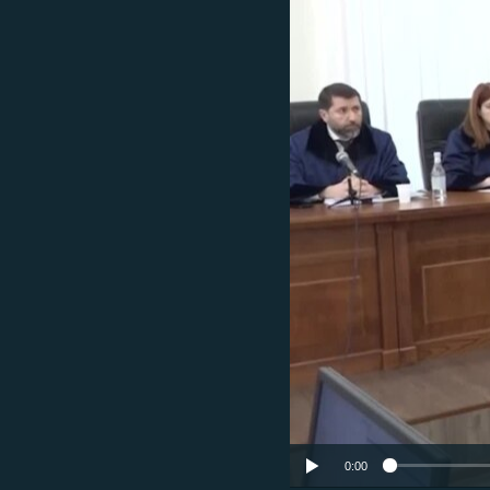
ՄԻՋԱԶԳԱՅԻՆ
ՄՇԱԿՈՒՅԹ
ՍՊՈՐՏ
ՄԵԿՆԱԲԱՆՈՒԹՅՈՒՆ
ՏՏ ԵՒ ԻՆՏԵՐՆԵՏ
ԿՈՐՈՆԱՎԻՐՈՒՍ
ԱՐԽԻՎ
ՏԵՍԱՆՅՈՒԹԵՐ
ԲԱՆԱՎԵՃ
ՁԳՏԵԼՈՎ ԼԱՎԱԳՈՒՅՆԻՆ
ՓՈԴՔԱՍԹ
0:00