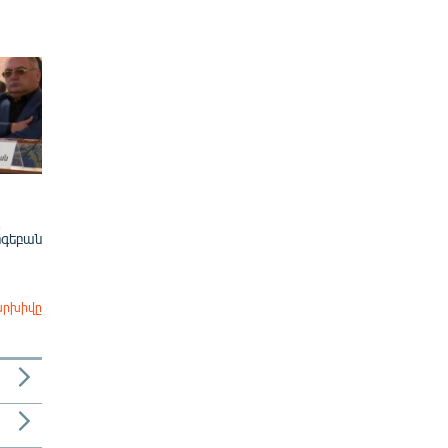
ոգեբան
արխիվը