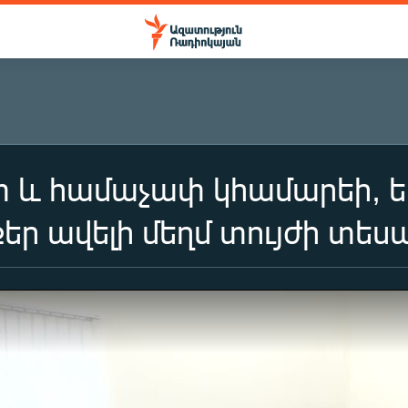
 և համաչափ կհամարեի, ե
ր ավելի մեղմ տույժի տեսա