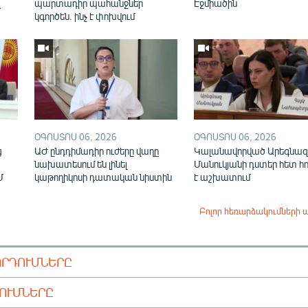
վ
պարտադիր պահանջներ
Էջմիածին
կգործեն. ինչ է փոխվում
ՕԳՈՍՏՈՍ 06, 2026
ՕԳՈՍՏՈՍ 06, 2026
ց
ԱԺ ընդդիմադիր ուժերը վաղը
Կալանավորված Արեգնազ
նախատեսում են լինել
Մանուկյանի դստեր հետ հ
Մ
կաթողիկոսի դատական նիստին
է աշխատում
Բոլոր հեռարձակումների 
ՈՐԴՈՒՄՆԵՐԸ
ԴՈՒՄՆԵՐԸ