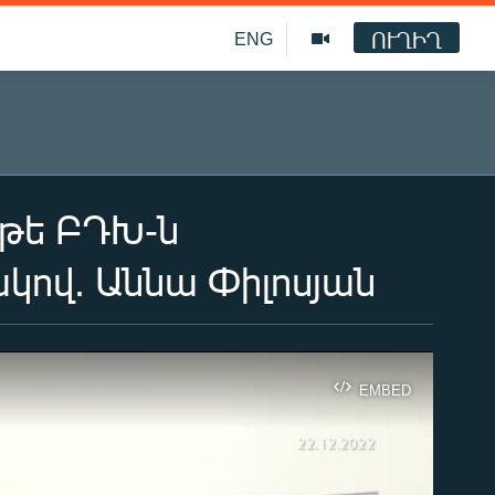
ՈՒՂԻՂ
ENG
թե ԲԴԽ-ն
կով. Աննա Փիլոսյան
EMBED