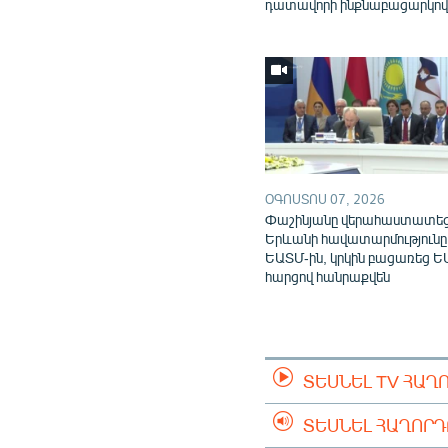
դատավորի ինքնաբացարկո
ՕԳՈՍՏՈՍ 07, 2026
Փաշինյանը վերահաստատե
Երևանի հավատարմությունը
ԵԱՏՄ-ին, կրկին բացառեց Ե
հարցով հանրաքվեն
ՏԵՍՆԵԼ TV ՀԱՂ
ՏԵՍՆԵԼ ՀԱՂՈՐ