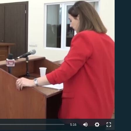
ble
Auto
5:16