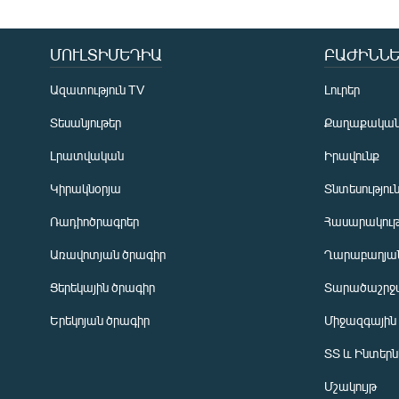
ՄՈՒԼՏԻՄԵԴԻԱ
ԲԱԺԻՆՆԵ
Ազատություն TV
Լուրեր
Տեսանյութեր
Քաղաքակա
Լրատվական
Իրավունք
Կիրակնօրյա
Տնտեսությու
Ռադիոծրագրեր
Հասարակութ
Առավոտյան ծրագիր
Ղարաբաղյան
Ցերեկային ծրագիր
Տարածաշրջ
Հայերեն
Երեկոյան ծրագիր
Միջազգային
English
ՏՏ և Ինտեր
Русский
Մշակույթ