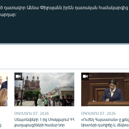
ծ դատավոր Աննա Փիլոսյանն իրեն դատական համակարգից 
նարդար։
Auto
240p
360p
720p
1080p
ՕԳՈՍՏՈՍ 07, 2026
ՕԳՈՍՏՈՍ 07, 2026
ն
Սեպտեմբերի 1-ից Մոսկվայում ՀՀ
«Ուժեղ Հայաստան»-ը լքե
ց
քաղաքացիների համար նոր
նիստերի դահլիճը և մեկնու