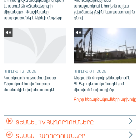
է, ասում են «Զանգեզուրի
առաջարկում է հողերն այլևս
միջանցք». Փաշինյանը
չվաճառել չնչին՝ կադաստրային
պարզաբանել է Ալիևի մտքերը
գնով
ՀՈՒԼԻՍ 12, 2025
ՀՈՒԼԻՍ 01, 2025
Կարկուտի ու քամու վնասը
Ազգային ժողովը քննարկում է
Շիրակում հավանաբար
ՀԷՑ-ը պետականացնելուն
մասնակի կփոխհատուցեն
միտված նախագիծը
Բոլոր հեռարձակումների արխիվը
ՏԵՍՆԵԼ TV ՀԱՂՈՐԴՈՒՄՆԵՐԸ
ՏԵՍՆԵԼ ՀԱՂՈՐԴՈՒՄՆԵՐԸ