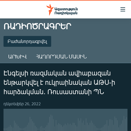
Մատչելիության
հղումներ
Անցնել
ՌԱԴԻՈԾՐԱԳՐԵՐ
հիմնական
ԱԶԱՏՈՒԹՅՈՒՆ TV
բովանդակությանը
ՀԱՅԱՍՏԱՆ
Բաժանորդագրվել
Անցնել
հիմնական
ՔԱՂԱՔԱԿԱՆ
ԱՐԽԻՎ
ՀԱՂՈՐԴՄԱՆ ՄԱՍԻՆ
մենյուին
ԸՆՏՐՈՒԹՅՈՒՆՆԵՐ 2026
Որոնում
ԲԱԺԱՆՈՐԴԱԳՐՎԵԼ
Էնգելսի ռազմական ավիաբազան
ԻՐԱՎՈՒՆՔ
ենթարկվել է ուկրաինական ԱԹՍ-ի
ՀԱՍԱՐԱԿՈՒԹՅՈՒՆ
Բաժանորդագրվել
հարձակման. Ռուսաստանի ՊՆ
ՏՆՏԵՍՈՒԹՅՈՒՆ
դեկտեմբեր 26, 2022
ՂԱՐԱԲԱՂ
ՊԱՏԵՐԱԶՄԻ 6 ՇԱԲԱԹՆԵՐԸ
ՏԱՐԱԾԱՇՐՋԱՆ