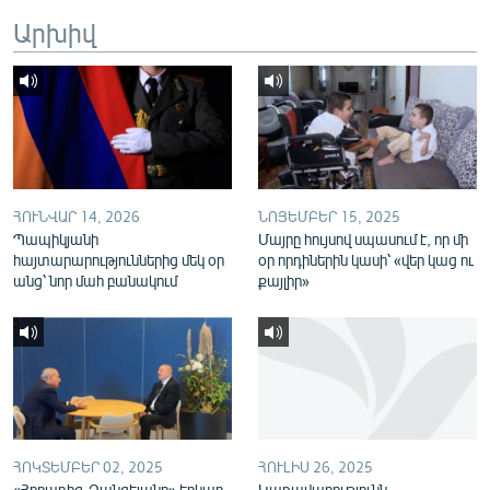
English
Արխիվ
Русский
ՀԵՏԵՎԵՔ ՄԵԶ
ՀՈՒՆՎԱՐ 14, 2026
ՆՈՅԵՄԲԵՐ 15, 2025
Պապիկյանի
Մայրը հույսով սպասում է, որ մի
հայտարարություններից մեկ օր
օր որդիներին կասի՝ «վեր կաց ու
«Ազատության» բոլոր կայքերը
անց՝ նոր մահ բանակում
քայլիր»
ՀՈԿՏԵՄԲԵՐ 02, 2025
ՀՈՒԼԻՍ 26, 2025
«Հորադիզ-Զանգելանը» երկար
Կառավարությունն