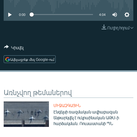
No media source currently available
ՄԻՋԱԶԳԱՅԻՆ
0:00
4:04
ՄՇԱԿՈՒՅԹ
ՍՊՈՐՏ
Ուղիղ հղում
ՄԵԿՆԱԲԱՆՈՒԹՅՈՒՆ
Կիսվել
ՏՏ ԵՒ ԻՆՏԵՐՆԵՏ
Ավելացրեք մեզ Google-ում
ԿՈՐՈՆԱՎԻՐՈՒՍ
ԱՐԽԻՎ
ՏԵՍԱՆՅՈՒԹԵՐ
Առնչվող թեմաներով
ԲԱՆԱՎԵՃ
ՁԳՏԵԼՈՎ ԼԱՎԱԳՈՒՅՆԻՆ
ՄԻՋԱԶԳԱՅԻՆ
Էնգելսի ռազմական ավիաբազան
ՓՈԴՔԱՍԹ
ենթարկվել է ուկրաինական ԱԹՍ-ի
հարձակման. Ռուսաստանի ՊՆ
Հայերեն