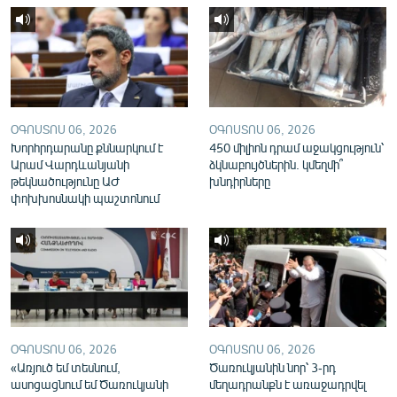
English
Русский
ՀԵՏԵՎԵՔ ՄԵԶ
ՕԳՈՍՏՈՍ 06, 2026
ՕԳՈՍՏՈՍ 06, 2026
Խորհրդարանը քննարկում է
450 միլիոն դրամ աջակցություն՝
Արամ Վարդևանյանի
ձկնաբույծներին. կմեղմի՞
թեկնածությունը ԱԺ
խնդիրները
փոխխոսնակի պաշտոնում
«Ազատության» բոլոր կայքերը
ՕԳՈՍՏՈՍ 06, 2026
ՕԳՈՍՏՈՍ 06, 2026
«Առյուծ եմ տեսնում,
Ծառուկյանին նոր՝ 3-րդ
ասոցացնում եմ Ծառուկյանի
մեղադրանքն է առաջադրվել