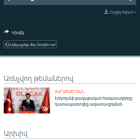
ՄԻՋԱԶԳԱՅԻՆ
Ուղիղ հղում
ՄՇԱԿՈՒՅԹ
ՍՊՈՐՏ
Կիսվել
ՄԵԿՆԱԲԱՆՈՒԹՅՈՒՆ
Ավելացրեք մեզ Google-ում
ՏՏ ԵՒ ԻՆՏԵՐՆԵՏ
ԿՈՐՈՆԱՎԻՐՈՒՍ
ԱՐԽԻՎ
Առնչվող թեմաներով
ՏԵՍԱՆՅՈՒԹԵՐ
ՏԱՐԱԾԱՇՐՋԱՆ
ԲԱՆԱՎԵՃ
Էրդողանի քաղաքական հակառակորդը
դատապարտվեց ազատազրկման
ՁԳՏԵԼՈՎ ԼԱՎԱԳՈՒՅՆԻՆ
ՓՈԴՔԱՍԹ
Արխիվ
Հայերեն