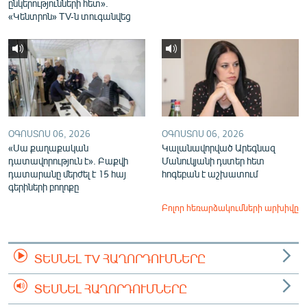
ընկերությունների հետ».
«Կենտրոն» TV-ն տուգանվեց
ՕԳՈՍՏՈՍ 06, 2026
ՕԳՈՍՏՈՍ 06, 2026
«Սա քաղաքական
Կալանավորված Արեգնազ
դատավորություն է». Բաքվի
Մանուկյանի դստեր հետ
դատարանը մերժել է 15 հայ
հոգեբան է աշխատում
գերիների բողոքը
Բոլոր հեռարձակումների արխիվը
ՏԵՍՆԵԼ TV ՀԱՂՈՐԴՈՒՄՆԵՐԸ
ՏԵՍՆԵԼ ՀԱՂՈՐԴՈՒՄՆԵՐԸ