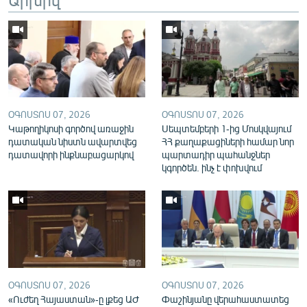
English
Русский
ՀԵՏԵՎԵՔ ՄԵԶ
ՕԳՈՍՏՈՍ 07, 2026
ՕԳՈՍՏՈՍ 07, 2026
Կաթողիկոսի գործով առաջին
Սեպտեմբերի 1-ից Մոսկվայում
դատական նիստն ավարտվեց
ՀՀ քաղաքացիների համար նոր
դատավորի ինքնաբացարկով
պարտադիր պահանջներ
«Ազատության» բոլոր կայքերը
կգործեն. ինչ է փոխվում
ՕԳՈՍՏՈՍ 07, 2026
ՕԳՈՍՏՈՍ 07, 2026
«Ուժեղ Հայաստան»-ը լքեց ԱԺ
Փաշինյանը վերահաստատեց