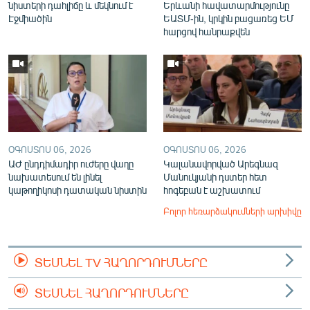
նիստերի դահլիճը և մեկնում է
Երևանի հավատարմությունը
Էջմիածին
ԵԱՏՄ-ին, կրկին բացառեց ԵՄ
հարցով հանրաքվեն
ՕԳՈՍՏՈՍ 06, 2026
ՕԳՈՍՏՈՍ 06, 2026
ԱԺ ընդդիմադիր ուժերը վաղը
Կալանավորված Արեգնազ
նախատեսում են լինել
Մանուկյանի դստեր հետ
կաթողիկոսի դատական նիստին
հոգեբան է աշխատում
Բոլոր հեռարձակումների արխիվը
ՏԵՍՆԵԼ TV ՀԱՂՈՐԴՈՒՄՆԵՐԸ
ՏԵՍՆԵԼ ՀԱՂՈՐԴՈՒՄՆԵՐԸ