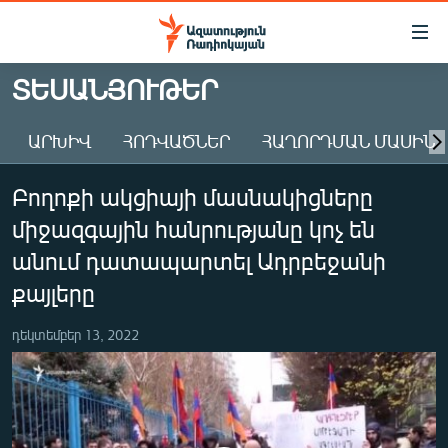
Մատչելիության
հղումներ
Անցնել
ՏԵՍԱՆՅՈՒԹԵՐ
հիմնական
ԱԶԱՏՈՒԹՅՈՒՆ TV
բովանդակությանը
ԱՐԽԻՎ
ՀՈԴՎԱԾՆԵՐ
ՀԱՂՈՐԴՄԱՆ ՄԱՍԻՆ
ՀԱՅԱՍՏԱՆ
Անցնել
հիմնական
ՔԱՂԱՔԱԿԱՆ
Բողոքի ակցիայի մասնակիցները
մենյուին
ԸՆՏՐՈՒԹՅՈՒՆՆԵՐ 2026
Որոնում
միջազգային հանրությանը կոչ են
ԻՐԱՎՈՒՆՔ
անում դատապարտել Ադրբեջանի
ՀԱՍԱՐԱԿՈՒԹՅՈՒՆ
քայլերը
ՏՆՏԵՍՈՒԹՅՈՒՆ
դեկտեմբեր 13, 2022
ՂԱՐԱԲԱՂ
ՊԱՏԵՐԱԶՄԻ 6 ՇԱԲԱԹՆԵՐԸ
ՏԱՐԱԾԱՇՐՋԱՆ