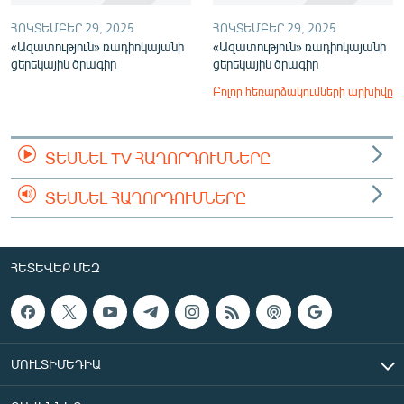
ՀՈԿՏԵՄԲԵՐ 29, 2025
ՀՈԿՏԵՄԲԵՐ 29, 2025
«Ազատություն» ռադիոկայանի
«Ազատություն» ռադիոկայանի
ցերեկային ծրագիր
ցերեկային ծրագիր
Բոլոր հեռարձակումների արխիվը
ՏԵՍՆԵԼ TV ՀԱՂՈՐԴՈՒՄՆԵՐԸ
ՏԵՍՆԵԼ ՀԱՂՈՐԴՈՒՄՆԵՐԸ
ՀԵՏԵՎԵՔ ՄԵԶ
ՄՈՒԼՏԻՄԵԴԻԱ