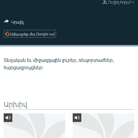
Ուղիղ հղում
ՄԻՋԱԶԳԱՅԻՆ
ՄՇԱԿՈՒՅԹ
Կիսվել
ՍՊՈՐՏ
Ավելացրեք մեզ Google-ում
ՄԵԿՆԱԲԱՆՈՒԹՅՈՒՆ
ՏՏ ԵՒ ԻՆՏԵՐՆԵՏ
Տեղական եւ միջազգային լուրեր, ռեպորտաժներ,
ԿՈՐՈՆԱՎԻՐՈՒՍ
հարցազրույցներ:
ԱՐԽԻՎ
ՏԵՍԱՆՅՈՒԹԵՐ
ԲԱՆԱՎԵՃ
Արխիվ
ՁԳՏԵԼՈՎ ԼԱՎԱԳՈՒՅՆԻՆ
ՓՈԴՔԱՍԹ
Հայերեն