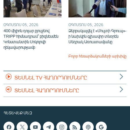
ՕԳՈՍՏՈՍ 05, 2026
ՕԳՈՍՏՈՍ 05, 2026
400 միլիոն դոլար բյուջեով
Ձերբակալվել է «Մուլտի Գրուպ»-
TRIPP հիմնադրամ՝ բիզնեսմեն
ի նախկին գլխավոր տնօրեն
Կոնստանտին Սոկոլովի
Սեդրակ Առուստամյանը
ղեկավարությամբ
Բոլոր հեռարձակումների արխիվը
ՏԵՍՆԵԼ TV ՀԱՂՈՐԴՈՒՄՆԵՐԸ
ՏԵՍՆԵԼ ՀԱՂՈՐԴՈՒՄՆԵՐԸ
ՀԵՏԵՎԵՔ ՄԵԶ