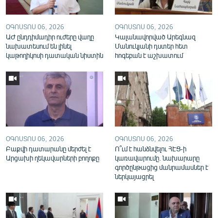
English
Русский
ՕԳՈՍՏՈՍ 06, 2026
ՕԳՈՍՏՈՍ 06, 2026
ԱԺ ընդդիմադիր ուժերը վաղը
Կալանավորված Արեգնազ
նախատեսում են լինել
Մանուկյանի դստեր հետ
ՀԵՏԵՎԵՔ ՄԵԶ
կաթողիկոսի դատական նիստին
հոգեբան է աշխատում
«Ազատության» բոլոր կայքերը
ՕԳՈՍՏՈՍ 06, 2026
ՕԳՈՍՏՈՍ 06, 2026
Բաքվի դատարանը մերժել է
Ո՞ւմ է հանձնվելու ՀԷՑ-ի
Արցախի ղեկավարների բողոքը
կառավարումը. նախարարը
գործընթացից մանրամասներ է
ներկայացրել