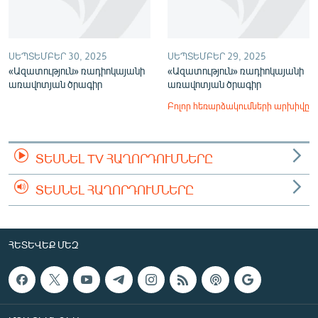
ՍԵՊՏԵՄԲԵՐ 30, 2025
ՍԵՊՏԵՄԲԵՐ 29, 2025
«Ազատություն» ռադիոկայանի
«Ազատություն» ռադիոկայանի
առավոտյան ծրագիր
առավոտյան ծրագիր
Բոլոր հեռարձակումների արխիվը
ՏԵՍՆԵԼ TV ՀԱՂՈՐԴՈՒՄՆԵՐԸ
ՏԵՍՆԵԼ ՀԱՂՈՐԴՈՒՄՆԵՐԸ
ՀԵՏԵՎԵՔ ՄԵԶ