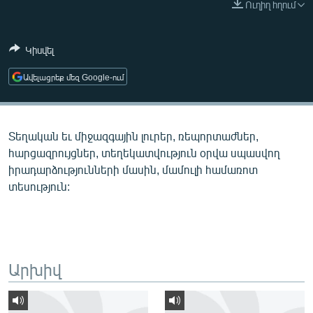
Ուղիղ հղում
ՄԻՋԱԶԳԱՅԻՆ
ՄՇԱԿՈՒՅԹ
Կիսվել
ՍՊՈՐՏ
Ավելացրեք մեզ Google-ում
ՄԵԿՆԱԲԱՆՈՒԹՅՈՒՆ
ՏՏ ԵՒ ԻՆՏԵՐՆԵՏ
Տեղական եւ միջազգային լուրեր, ռեպորտաժներ,
ԿՈՐՈՆԱՎԻՐՈՒՍ
հարցազրույցներ, տեղեկատվություն օրվա սպասվող
ԱՐԽԻՎ
իրադարձությունների մասին, մամուլի համառոտ
տեսություն:
ՏԵՍԱՆՅՈՒԹԵՐ
ԲԱՆԱՎԵՃ
ՁԳՏԵԼՈՎ ԼԱՎԱԳՈՒՅՆԻՆ
ՓՈԴՔԱՍԹ
Արխիվ
Հայերեն