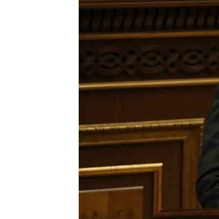
ՄԻՋԱԶԳԱՅԻՆ
ՄՇԱԿՈՒՅԹ
ՍՊՈՐՏ
ՄԵԿՆԱԲԱՆՈՒԹՅՈՒՆ
ՏՏ ԵՒ ԻՆՏԵՐՆԵՏ
ԿՈՐՈՆԱՎԻՐՈՒՍ
ԱՐԽԻՎ
ՏԵՍԱՆՅՈՒԹԵՐ
ԲԱՆԱՎԵՃ
ՁԳՏԵԼՈՎ ԼԱՎԱԳՈՒՅՆԻՆ
ՓՈԴՔԱՍԹ