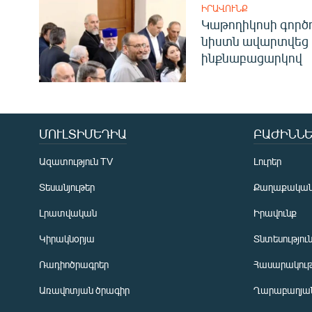
ԻՐԱՎՈՒՆՔ
Կաթողիկոսի գոր
նիստն ավարտվեց
ինքնաբացարկով
ՄՈՒԼՏԻՄԵԴԻԱ
ԲԱԺԻՆՆԵ
Ազատություն TV
Լուրեր
Տեսանյութեր
Քաղաքակա
Լրատվական
Իրավունք
Կիրակնօրյա
Տնտեսությու
Ռադիոծրագրեր
Հասարակութ
Առավոտյան ծրագիր
Ղարաբաղյան