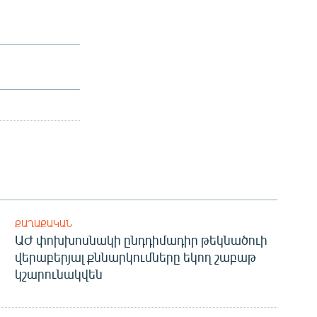
ՔԱՂԱՔԱԿԱՆ
ԱԺ փոխխոսնակի ընդդիմադիր թեկնածուի
վերաբերյալ քննարկումները եկող շաբաթ
կշարունակվեն