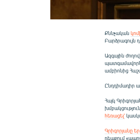
Քննչական
կո
Բարձրագույն 
Ազգային ժողով
պատգամավորներ
ամբիոնից Հաշ
Ընդդիմադիր ա
Հայկ Գրիգորյ
խմբակցությու
հեռացել՝
կասկա
Գրիգորյանը ե
դեպքում «պար