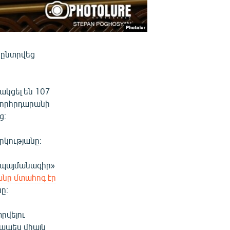
, ընտրվեց
ակցել են 107
 խորհրդարանի
ց։
րկությանը։
ն պայմանագիր»
անը մտահոգ էր
ը։
րվելու
ապես միայն