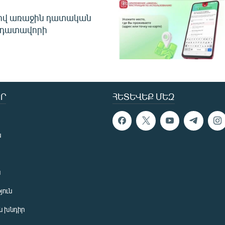
ծով առաջին դատական
 դատավորի
Ր
ՀԵՏԵՎԵՔ ՄԵԶ
ն
ն
յուն
 խնդիր