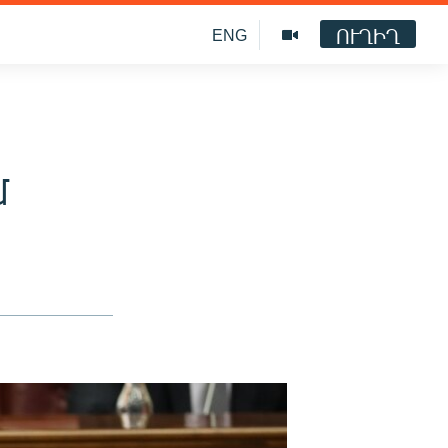
ՈՒՂԻՂ
ENG
մ