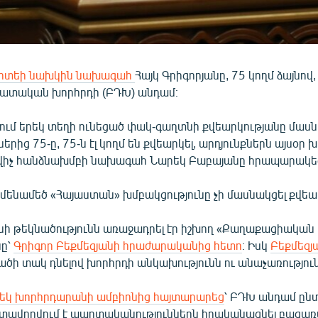
միտեի նախկին նախագահ
Հայկ Գրիգորյանը, 75 կողմ ձայնով
դատական խորհրդի (ԲԴԽ) անդամ։
ում երեկ տեղի ունեցած փակ-գաղտնի քվեարկությանը մասն
ից 75-ը, 75-ն էլ կողմ են քվեարկել, արդյունքներն այսօր
վիչ հանձնախմբի նախագահ Նարեկ Բաբայանը հրապարակե
մենամեծ «Հայաստան» խմբակցությունը չի մասնակցել քվեա
անի թեկնածությունն առաջադրել էր իշխող «Քաղաքացիակա
նը՝
Գրիգոր Բեքմեզյանի հրաժարականից հետո
։ Իսկ
Բեքմեզյ
ծի տակ դնելով խորհրդի անկախությունն ու անաչառություն
րեկ խորհրդարանի ամբիոնից հայտարարեց
՝ ԲԴԽ անդամ ընտ
տավորվում է պարտականություններն իրականացնել բացառ