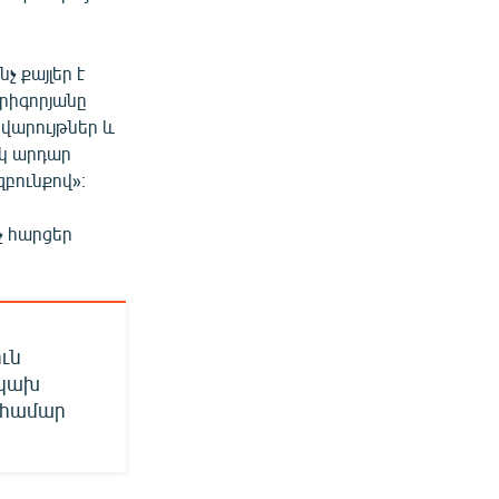
։
 քայլեր է
Գրիգորյանը
վարույթներ և
ակ արդար
զբունքով»։
չ հարցեր
ւն
նկախ
 համար