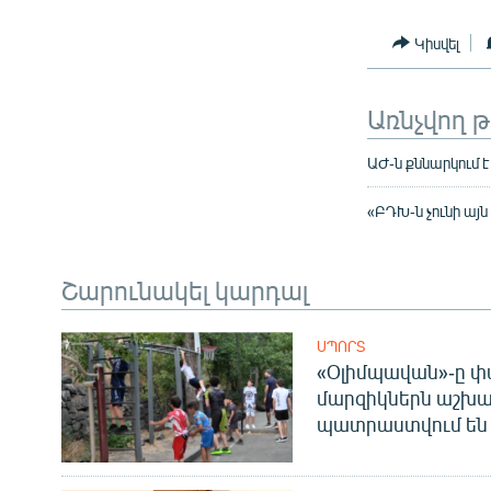
Կիսվել
Առնչվող 
ԱԺ-ն քննարկում 
«ԲԴԽ-ն չունի այն
Շարունակել կարդալ
ՍՊՈՐՏ
«Օլիմպավան»-ը փ
մարզիկներն աշխա
պատրաստվում են 