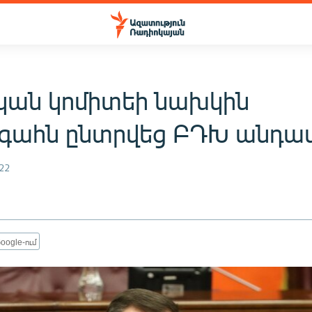
կան կոմիտեի նախկին
ահն ընտրվեց ԲԴԽ անդա
22
oogle-ում