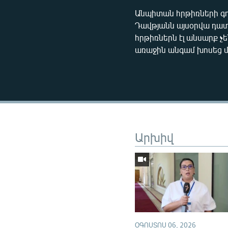
Անպիտան հրթիռների գո
Դավթյանն այսօրվա դատ
հրթիռներն էլ անսարք 
առաջին անգամ խոսեց 
Արխիվ
ՕԳՈՍՏՈՍ 06, 2026