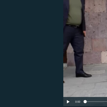
ՄԻՋԱԶԳԱՅԻՆ
ՄՇԱԿՈՒՅԹ
ՍՊՈՐՏ
ՄԵԿՆԱԲԱՆՈՒԹՅՈՒՆ
ՏՏ ԵՒ ԻՆՏԵՐՆԵՏ
ԿՈՐՈՆԱՎԻՐՈՒՍ
ԱՐԽԻՎ
ՏԵՍԱՆՅՈՒԹԵՐ
ԲԱՆԱՎԵՃ
ՁԳՏԵԼՈՎ ԼԱՎԱԳՈՒՅՆԻՆ
ՓՈԴՔԱՍԹ
0:00