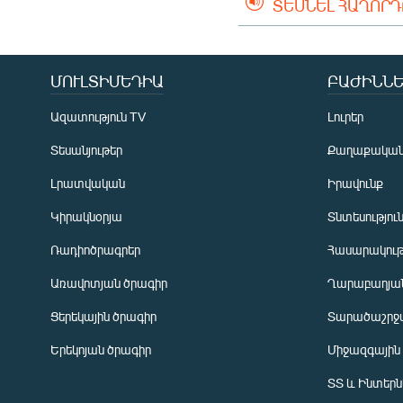
ՏԵՍՆԵԼ ՀԱՂՈՐ
ՄՈՒԼՏԻՄԵԴԻԱ
ԲԱԺԻՆՆԵ
Ազատություն TV
Լուրեր
Տեսանյութեր
Քաղաքակա
Լրատվական
Իրավունք
Կիրակնօրյա
Տնտեսությու
Ռադիոծրագրեր
Հասարակութ
Առավոտյան ծրագիր
Ղարաբաղյան
Ցերեկային ծրագիր
Տարածաշրջ
Հայերեն
Երեկոյան ծրագիր
Միջազգային
English
ՏՏ և Ինտեր
Русский