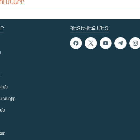
ԴՈՒՄՆԵՐԸ
Ր
ՀԵՏԵՎԵՔ ՄԵԶ
ն
ն
յուն
 խնդիր
ան
նետ