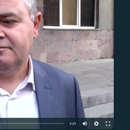
ble
Auto
4:24