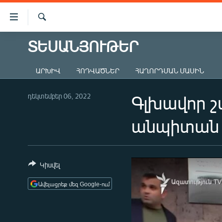
Մատչելիության
հղումներ
Որոնում
Անցնել
ՏԵՍԱՆՅՈՒԹԵՐ
ԱԶԱՏՈՒԹՅՈՒՆ TV
հիմնական
բովանդակությանը
ՀԱՅԱՍՏԱՆ
ԱՐԽԻՎ
ՀՈԴՎԱԾՆԵՐ
ՀԱՂՈՐԴՄԱՆ ՄԱՍԻՆ
Անցնել
ՔԱՂԱՔԱԿԱՆ
հիմնական
մենյուին
դեկտեմբեր 06, 2022
Գլխավոր շ
ԸՆՏՐՈՒԹՅՈՒՆՆԵՐ 2026
Որոնում
ԻՐԱՎՈՒՆՔ
անպիտան 
ՀԱՍԱՐԱԿՈՒԹՅՈՒՆ
ՏՆՏԵՍՈՒԹՅՈՒՆ
Կիսվել
ՂԱՐԱԲԱՂ
Ավելացրեք մեզ Google-ում
ՊԱՏԵՐԱԶՄԻ 6 ՇԱԲԱԹՆԵՐԸ
ՏԱՐԱԾԱՇՐՋԱՆ