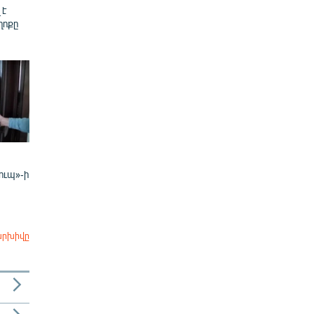
 է
ղոքը
ուպ»-ի
արխիվը