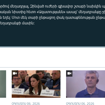
րծով մեղադրյալ, Զինված ուժերի գլխավոր շտաբի նախկին
ական նիստից հետո «Ազատությանն» ասաց՝ մեղադրանքը չի 
չեն եղել։ Մոտ մեկ տարի ընթացող փակ դատաքննության ընթ
մեղադրանքի մասին:
Auto
240p
360p
720p
1080p
ՕԳՈՍՏՈՍ 06, 2026
ՕԳՈՍՏՈՍ 06, 2026