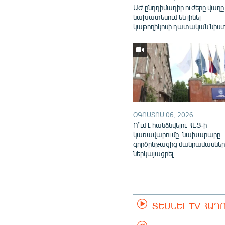
ԱԺ ընդդիմադիր ուժերը վաղը
նախատեսում են լինել
կաթողիկոսի դատական նիս
ՕԳՈՍՏՈՍ 06, 2026
Ո՞ւմ է հանձնվելու ՀԷՑ-ի
կառավարումը. նախարարը
գործընթացից մանրամասներ
ներկայացրել
ՏԵՍՆԵԼ TV ՀԱՂ