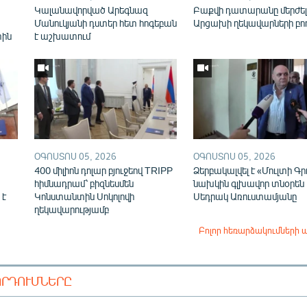
Կալանավորված Արեգնազ
Բաքվի դատարանը մերժել
Մանուկյանի դստեր հետ հոգեբան
Արցախի ղեկավարների բո
տին
է աշխատում
ՕԳՈՍՏՈՍ 05, 2026
ՕԳՈՍՏՈՍ 05, 2026
400 միլիոն դոլար բյուջեով TRIPP
Ձերբակալվել է «Մուլտի Գր
հիմնադրամ՝ բիզնեսմեն
նախկին գլխավոր տնօրեն
 է
Կոնստանտին Սոկոլովի
Սեդրակ Առուստամյանը
ղեկավարությամբ
Բոլոր հեռարձակումների 
ՈՐԴՈՒՄՆԵՐԸ