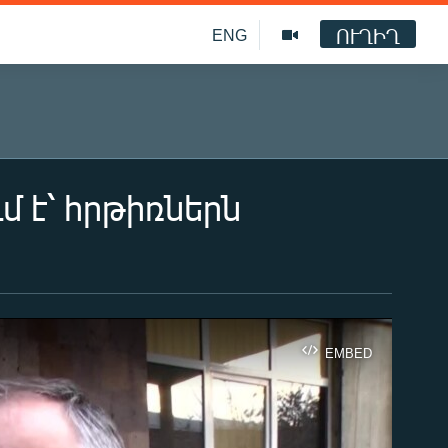
ՈՒՂԻՂ
ENG
 է՝ հրթիռներն
EMBED