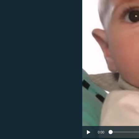
ՄԻՋԱԶԳԱՅԻՆ
ՄՇԱԿՈՒՅԹ
ՍՊՈՐՏ
ՄԵԿՆԱԲԱՆՈՒԹՅՈՒՆ
ՏՏ ԵՒ ԻՆՏԵՐՆԵՏ
ԿՈՐՈՆԱՎԻՐՈՒՍ
ԱՐԽԻՎ
ՏԵՍԱՆՅՈՒԹԵՐ
ԲԱՆԱՎԵՃ
ՁԳՏԵԼՈՎ ԼԱՎԱԳՈՒՅՆԻՆ
ՓՈԴՔԱՍԹ
0:00