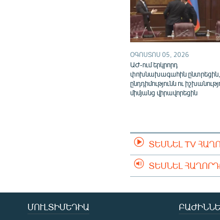
ՕԳՈՍՏՈՍ 05, 2026
ԱԺ-ում երկրորդ
փոխնախագահին ընտրեցին
ընդդիմությունն ու իշխանությ
միմյանց վիրավորեցին
ՏԵՍՆԵԼ TV ՀԱՂ
ՏԵՍՆԵԼ ՀԱՂՈՐ
ՄՈՒԼՏԻՄԵԴԻԱ
ԲԱԺԻՆՆԵ