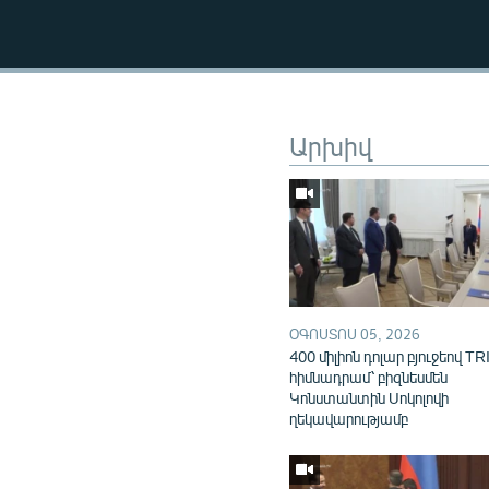
Արխիվ
ՕԳՈՍՏՈՍ 05, 2026
400 միլիոն դոլար բյուջեով TR
հիմնադրամ՝ բիզնեսմեն
Կոնստանտին Սոկոլովի
ղեկավարությամբ