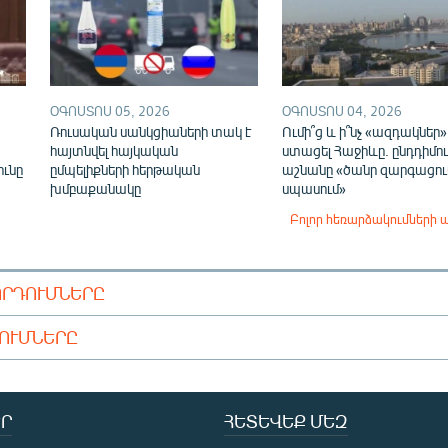
ՕԳՈՍՏՈՍ 05, 2026
ՕԳՈՍՏՈՍ 04, 2026
Ռուսական սանկցիաների տակ է
Ումի՞ց և ի՞նչ «ազդակներ»
,
հայտնվել հայկական
ստացել Հաջիևը. ընդդիմու
ունը
ըմպելիքների հերթական
աշնանը «ծանր զարգացում
խմբաքանակը
սպասում»
Բոլոր հեռարձակումների 
ՈՐԴՈՒՄՆԵՐԸ
ԴՈՒՄՆԵՐԸ
Ր
ՀԵՏԵՎԵՔ ՄԵԶ