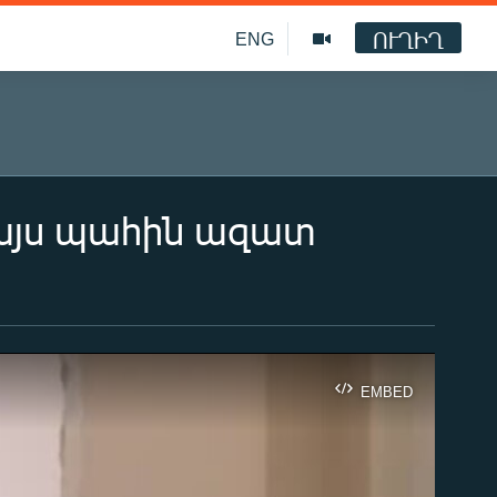
ՈՒՂԻՂ
ENG
 այս պահին ազատ
EMBED