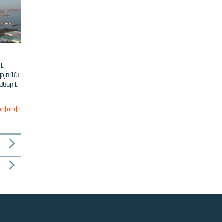
 է
թյունն
ներ է
արխիվը