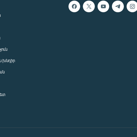
ն
ն
յուն
 խնդիր
ան
նետ