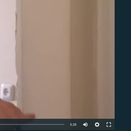
ble
Auto
5:28