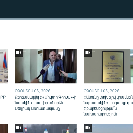
Auto
240p
360p
ՕԳՈՍՏՈՍ 05, 2026
ՕԳՈՍՏՈՍ 05, 2026
720p
1080p
IPP
Ձերբակալվել է «Մուլտի Գրուպ»-ի
«Անունը փոխելով կհասնե՞
նախկին գլխավոր տնօրեն
նպատակին». սոցապը դա
Սեդրակ Առուստամյանը
է բարեկեցությա՞ն
նախարարություն