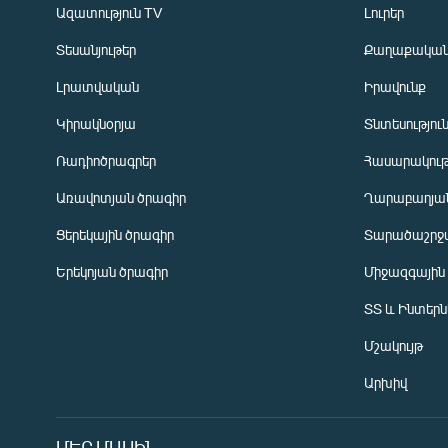
Ազատություն TV
Լուրեր
Տեսանյութեր
Քաղաքակա
Լրատվական
Իրավունք
Կիրակնօրյա
Տնտեսությու
Ռադիոծրագրեր
Հասարակութ
Առավոտյան ծրագիր
Ղարաբաղյան
Ցերեկային ծրագիր
Տարածաշրջ
Հայերեն
Երեկոյան ծրագիր
Միջազգային
English
ՏՏ և Ինտեր
Русский
Մշակույթ
ՀԵՏԵՎԵՔ ՄԵԶ
Արխիվ
ՄԵՐ ՄԱՍԻՆ