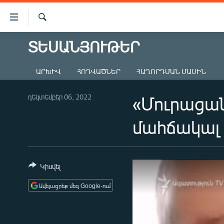
Մատչելիության
հղումներ
Որոնում
Անցնել
ՏԵՍԱՆՅՈՒԹԵՐ
ԱԶԱՏՈՒԹՅՈՒՆ TV
հիմնական
բովանդակությանը
ՀԱՅԱՍՏԱՆ
ԱՐԽԻՎ
ՀՈԴՎԱԾՆԵՐ
ՀԱՂՈՐԴՄԱՆ ՄԱՍԻՆ
Անցնել
ՔԱՂԱՔԱԿԱՆ
հիմնական
մենյուին
դեկտեմբեր 06, 2022
«Մուրացան
ԸՆՏՐՈՒԹՅՈՒՆՆԵՐ 2026
Որոնում
ԻՐԱՎՈՒՆՔ
մահճակալ
ՀԱՍԱՐԱԿՈՒԹՅՈՒՆ
ՏՆՏԵՍՈՒԹՅՈՒՆ
Կիսվել
ՂԱՐԱԲԱՂ
Ավելացրեք մեզ Google-ում
ՊԱՏԵՐԱԶՄԻ 6 ՇԱԲԱԹՆԵՐԸ
ՏԱՐԱԾԱՇՐՋԱՆ