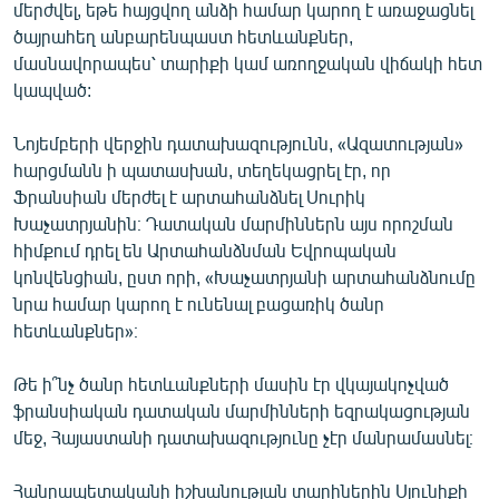
մերժվել, եթե հայցվող անձի համար կարող է առաջացնել
English
ծայրահեղ անբարենպաստ հետևանքներ,
Русский
մասնավորապես՝ տարիքի կամ առողջական վիճակի հետ
կապված:
ՀԵՏԵՎԵՔ ՄԵԶ
Նոյեմբերի վերջին դատախազությունն, «Ազատության»
հարցմանն ի պատասխան, տեղեկացրել էր, որ
Ֆրանսիան մերժել է արտահանձնել Սուրիկ
Խաչատրյանին։ Դատական մարմիններն այս որոշման
հիմքում դրել են Արտահանձնման Եվրոպական
«Ազատության» բոլոր կայքերը
կոնվենցիան, ըստ որի, «Խաչատրյանի արտահանձնումը
նրա համար կարող է ունենալ բացառիկ ծանր
հետևանքներ»։
Թե ի՞նչ ծանր հետևանքների մասին էր վկայակոչված
ֆրանսիական դատական մարմինների եզրակացության
մեջ, Հայաստանի դատախազությունը չէր մանրամասնել։
Հանրապետականի իշխանության տարիներին Սյունիքի