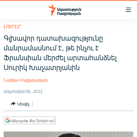
Մատչելիության
հղումներ
Անցնել
ԼՈՒՐԵՐ
հիմնական
ԱԶԱՏՈՒԹՅՈՒՆ TV
Գլխավոր դատախազությունը
բովանդակությանը
ՀԱՅԱՍՏԱՆ
Անցնել
մանրամասնում է, թե ինչու է
հիմնական
ՔԱՂԱՔԱԿԱՆ
Ֆրանսիան մերժել արտահանձնել
մենյուին
ԸՆՏՐՈՒԹՅՈՒՆՆԵՐ 2026
Սուրիկ Խաչատրյանին
Որոնում
ԻՐԱՎՈՒՆՔ
Նաիրա Բուլղադարյան
ՀԱՍԱՐԱԿՈՒԹՅՈՒՆ
դեկտեմբեր 05, 2022
ՏՆՏԵՍՈՒԹՅՈՒՆ
Կիսվել
ՂԱՐԱԲԱՂ
ՊԱՏԵՐԱԶՄԻ 6 ՇԱԲԱԹՆԵՐԸ
Ավելացրեք մեզ Google-ում
ՏԱՐԱԾԱՇՐՋԱՆ