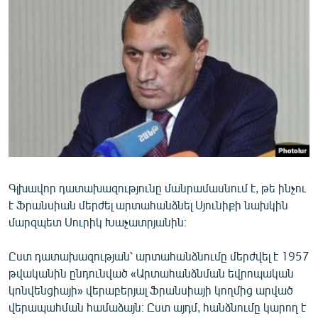
ՄԻՋԱԶԳԱՅԻՆ
ՄՇԱԿՈՒՅԹ
ՍՊՈՐՏ
ՄԵԿՆԱԲԱՆՈՒԹՅՈՒՆ
ՏՏ ԵՒ ԻՆՏԵՐՆԵՏ
ԿՈՐՈՆԱՎԻՐՈՒՍ
ԱՐԽԻՎ
Գլխավոր դատախազությունը մանրամասնում է, թե ինչու
ՏԵՍԱՆՅՈՒԹԵՐ
է Ֆրանսիան մերժել արտահանձնել Սյունիքի նախկին
ԲԱՆԱՎԵՃ
մարզպետ Սուրիկ Խաչատրյանին։
ՁԳՏԵԼՈՎ ԼԱՎԱԳՈՒՅՆԻՆ
Ըստ դատախազության՝ արտահանձնումը մերժվել է 1957
ՓՈԴՔԱՍԹ
թվականին ընդունված «Արտահանձնման եվրոպական
կոնվենցիայի» վերաբերյալ Ֆրանսիայի կողմից արված
Հայերեն
վերապահման համաձայն։ Ըստ այդմ, հանձնումը կարող է