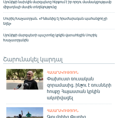
Սյունիքի նախկին մարզպետը հերքում է իր որդու մասնակցությամբ
միջադեպի մասին տեղեկությունը
Սուրիկ Խաչատրյան․ «Ինձանից էլ հրաժարական պահանջող չի
եղել»
Սյունիքի մարզպետի պաշտոնը կրկին վստահեցին Սուրիկ
Խաչատրյանին
Շարունակել կարդալ
ՀԱՍԱՐԱԿՈՒԹՅՈՒՆ
Փախուստ ռուսական
զորամասից. ինչու է ռուսների
հոսքը Հայաստան կրկին
ակտիվացել
ՀԱՍԱՐԱԿՈՒԹՅՈՒՆ
Գյումրիից Փարիզ․