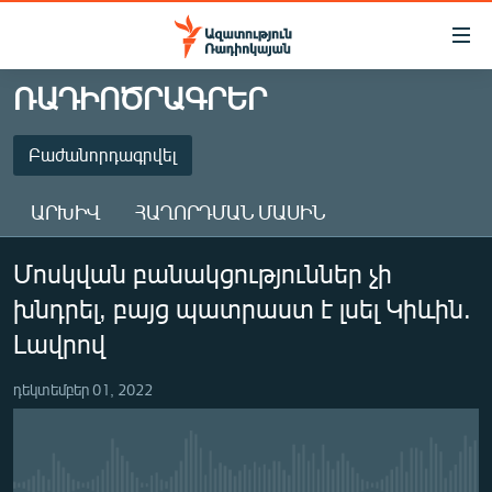
Մատչելիության
հղումներ
Անցնել
ՌԱԴԻՈԾՐԱԳՐԵՐ
հիմնական
ԱԶԱՏՈՒԹՅՈՒՆ TV
բովանդակությանը
ՀԱՅԱՍՏԱՆ
Բաժանորդագրվել
Անցնել
հիմնական
ՔԱՂԱՔԱԿԱՆ
ԱՐԽԻՎ
ՀԱՂՈՐԴՄԱՆ ՄԱՍԻՆ
մենյուին
ԸՆՏՐՈՒԹՅՈՒՆՆԵՐ 2026
Որոնում
ԲԱԺԱՆՈՐԴԱԳՐՎԵԼ
Մոսկվան բանակցություններ չի
ԻՐԱՎՈՒՆՔ
խնդրել, բայց պատրաստ է լսել Կիևին.
ՀԱՍԱՐԱԿՈՒԹՅՈՒՆ
Բաժանորդագրվել
Լավրով
ՏՆՏԵՍՈՒԹՅՈՒՆ
դեկտեմբեր 01, 2022
ՂԱՐԱԲԱՂ
ՊԱՏԵՐԱԶՄԻ 6 ՇԱԲԱԹՆԵՐԸ
ՏԱՐԱԾԱՇՐՋԱՆ