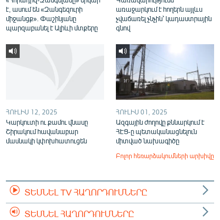
է, ասում են «Զանգեզուրի
առաջարկում է հողերն այլևս
միջանցք». Փաշինյանը
չվաճառել չնչին՝ կադաստրային
պարզաբանել է Ալիևի մտքերը
գնով
ՀՈՒԼԻՍ 12, 2025
ՀՈՒԼԻՍ 01, 2025
Կարկուտի ու քամու վնասը
Ազգային ժողովը քննարկում է
Շիրակում հավանաբար
ՀԷՑ-ը պետականացնելուն
մասնակի կփոխհատուցեն
միտված նախագիծը
Բոլոր հեռարձակումների արխիվը
ՏԵՍՆԵԼ TV ՀԱՂՈՐԴՈՒՄՆԵՐԸ
ՏԵՍՆԵԼ ՀԱՂՈՐԴՈՒՄՆԵՐԸ