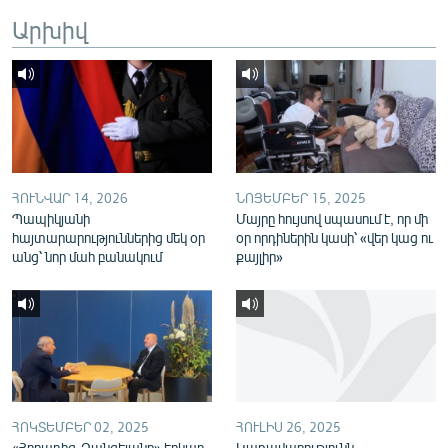
English
Արխիվ
Русский
ՀԵՏԵՎԵՔ ՄԵԶ
ՀՈՒՆՎԱՐ 14, 2026
ՆՈՅԵՄԲԵՐ 15, 2025
Պապիկյանի
Մայրը հույսով սպասում է, որ մի
հայտարարություններից մեկ օր
օր որդիներին կասի՝ «վեր կաց ու
«Ազատության» բոլոր կայքերը
անց՝ նոր մահ բանակում
քայլիր»
ՀՈԿՏԵՄԲԵՐ 02, 2025
ՀՈՒԼԻՍ 26, 2025
«Հորադիզ-Զանգելանը» երկար
Կառավարությունն