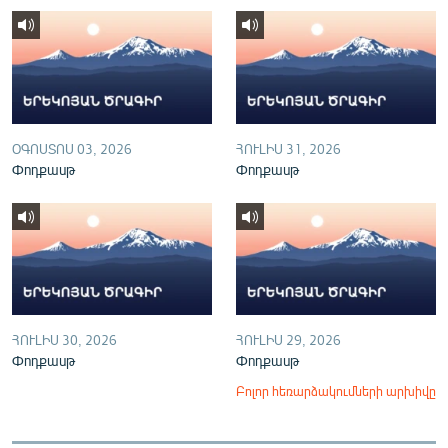
English
Русский
ՀԵՏԵՎԵՔ ՄԵԶ
ՕԳՈՍՏՈՍ 03, 2026
ՀՈՒԼԻՍ 31, 2026
Փոդքասթ
Փոդքասթ
«Ազատության» բոլոր կայքերը
ՀՈՒԼԻՍ 30, 2026
ՀՈՒԼԻՍ 29, 2026
Փոդքասթ
Փոդքասթ
Բոլոր հեռարձակումների արխիվը