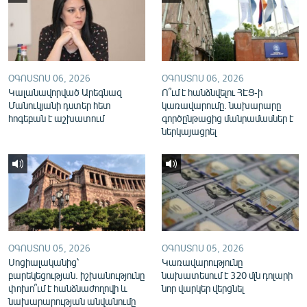
English
Русский
ՀԵՏԵՎԵՔ ՄԵԶ
ՕԳՈՍՏՈՍ 06, 2026
ՕԳՈՍՏՈՍ 06, 2026
Կալանավորված Արեգնազ
Ո՞ւմ է հանձնվելու ՀԷՑ-ի
Մանուկյանի դստեր հետ
կառավարումը. նախարարը
հոգեբան է աշխատում
գործընթացից մանրամասներ է
ներկայացրել
«Ազատության» բոլոր կայքերը
ՕԳՈՍՏՈՍ 05, 2026
ՕԳՈՍՏՈՍ 05, 2026
Սոցիալականից՝
Կառավարությունը
բարեկեցության. իշխանությունը
նախատեսում է 320 մլն դոլարի
փոխո՞ւմ է հանձնաժողովի և
նոր վարկեր վերցնել
նախարարության անվանումը