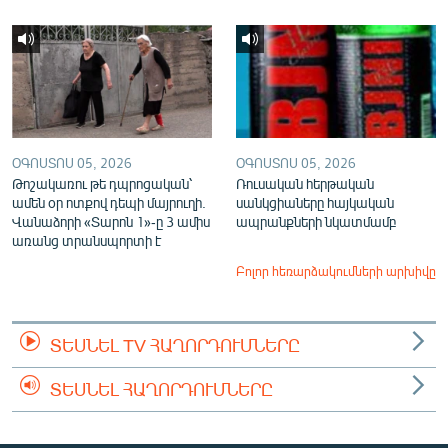
ՕԳՈՍՏՈՍ 05, 2026
ՕԳՈՍՏՈՍ 05, 2026
Թոշակառու թե դպրոցական՝
Ռուսական հերթական
ամեն օր ոտքով դեպի մայրուղի.
սանկցիաները հայկական
Վանաձորի «Տարոն 1»-ը 3 ամիս
ապրանքների նկատմամբ
առանց տրանսպորտի է
Բոլոր հեռարձակումների արխիվը
ՏԵՍՆԵԼ TV ՀԱՂՈՐԴՈՒՄՆԵՐԸ
ՏԵՍՆԵԼ ՀԱՂՈՐԴՈՒՄՆԵՐԸ