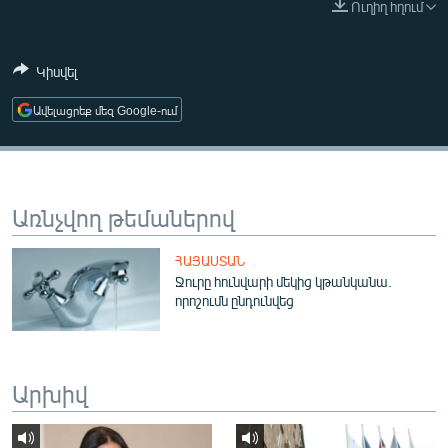
Ուղիղ հղում
ՄԻՋԱԶԳԱՅԻՆ
ՄՇԱԿՈՒՅԹ
Կիսվել
ՍՊՈՐՏ
Ավելացրեք մեզ Google-ում
ՄԵԿՆԱԲԱՆՈՒԹՅՈՒՆ
ՏՏ ԵՒ ԻՆՏԵՐՆԵՏ
ԿՈՐՈՆԱՎԻՐՈՒՍ
Առնչվող թեմաներով
ԱՐԽԻՎ
ՀԱՅԱՍՏԱՆ
ՏԵՍԱՆՅՈՒԹԵՐ
Ջուրը հունվարի մեկից կթանկանա.
որոշումն ընդունվեց
ԲԱՆԱՎԵՃ
ՁԳՏԵԼՈՎ ԼԱՎԱԳՈՒՅՆԻՆ
ՓՈԴՔԱՍԹ
Արխիվ
Հայերեն