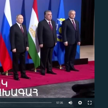
ble
Auto
57:35