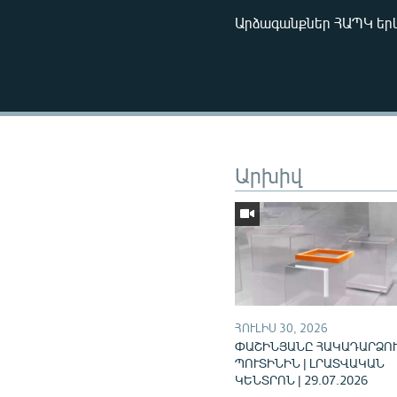
Արձագանքներ ՀԱՊԿ երև
Արխիվ
ՀՈՒԼԻՍ 30, 2026
ՓԱՇԻՆՅԱՆԸ ՀԱԿԱԴԱՐՁՈՒ
ՊՈՒՏԻՆԻՆ | ԼՐԱՏՎԱԿԱՆ
ԿԵՆՏՐՈՆ | 29.07.2026