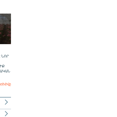
 ՆՈՐ
ԻՔ
ՎԱԿԱՆ
արխիվը