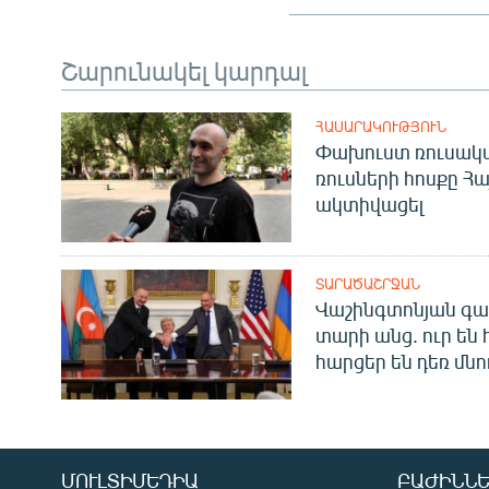
Շարունակել կարդալ
ՀԱՍԱՐԱԿՈՒԹՅՈՒՆ
Փախուստ ռուսական
ռուսների հոսքը Հ
ակտիվացել
ՏԱՐԱԾԱՇՐՋԱՆ
Վաշինգտոնյան գա
տարի անց. ուր են 
հարցեր են դեռ մնո
ՄՈՒԼՏԻՄԵԴԻԱ
ԲԱԺԻՆՆԵ