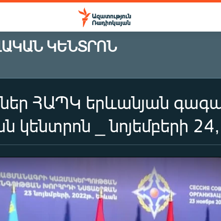
ՎԱԿԱՆ ԿԵՆՏՐՈՆ
ներ ՀԱՊԿ երևանյան գագա
 կենտրոն _ նոյեմբերի 24,