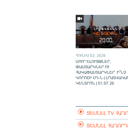
ՀՈՒԼԻՍ 02, 2026
ՍՈՒՐ ԵԼՈՒՅԹՆԵՐ,
ՓԱՍՏԱՐԿՆԵՐ ՈՒ
ՀԱԿԱՓԱՍՏԱՐԿՆԵՐ. Ի՞ՆՉ
ԿՈՐՈՇԻ ՍԴ-Ն | ԼՐԱՏՎԱԿԱ
ԿԵՆՏՐՈՆ | 01.07.26
ՏԵՍՆԵԼ TV ՀԱՂ
ՏԵՍՆԵԼ ՀԱՂՈՐ