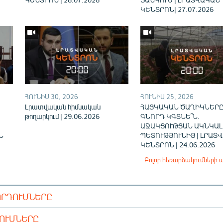
ԿԵՆՏՐՈՆ| 27.07.2026
ՀՈՒՆԻՍ 30, 2026
ՀՈՒՆԻՍ 25, 2026
Լրատվական հիմնական
ՀԱՅԿԱԿԱՆ ԾԱՂԻԿՆԵՐԸ
թողարկում | 29.06.2026
ԳՆՈՐԴ ԿԳՏՆԵ՞Ն.
ԱՋԱԿՑՈՒԹՅԱՆ ԱԿՆԿԱԼ
Ն
ՊԵՏՈՒԹՅՈՒՆԻՑ | ԼՐԱՏ
ԿԵՆՏՐՈՆ | 24.06.2026
Բոլոր հեռարձակումների 
ՈՐԴՈՒՄՆԵՐԸ
ԴՈՒՄՆԵՐԸ