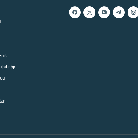
ն
ն
յուն
 խնդիր
ան
նետ