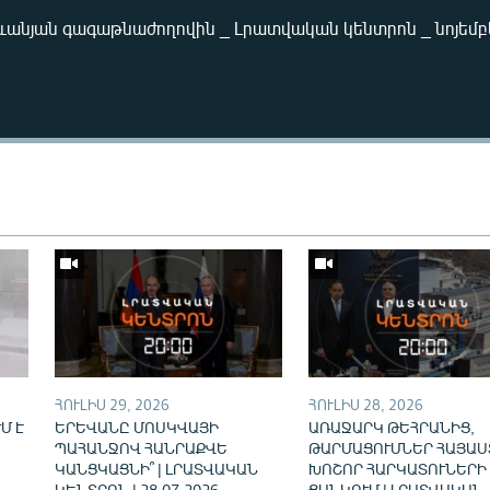
անյան գագաթնաժողովին _ Լրատվական կենտրոն _ նոյեմբե
Auto
240p
360p
720p
ՀՈՒԼԻՍ 29, 2026
ՀՈՒԼԻՍ 28, 2026
Մ Է
ԵՐԵՎԱՆԸ ՄՈՍԿՎԱՅԻ
ԱՌԱՋԱՐԿ ԹԵՀՐԱՆԻՑ,
ՊԱՀԱՆՋՈՎ ՀԱՆՐԱՔՎԵ
ԹԱՐՄԱՑՈՒՄՆԵՐ ՀԱՅԱՍ
ԿԱՆՑԿԱՑՆԻ՞ | ԼՐԱՏՎԱԿԱՆ
ԽՈՇՈՐ ՀԱՐԿԱՏՈՒՆԵՐԻ
ԿԵՆՏՐՈՆ | 28.07.2026
ՑԱՆԿՈՒՄ | ԼՐԱՏՎԱԿԱՆ