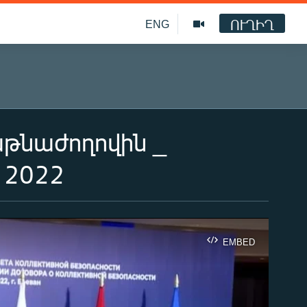
ՈՒՂԻՂ
ENG
թնաժողովին _
 2022
EMBED