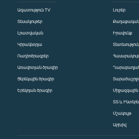
Ազատություն TV
Լուրեր
Տեսանյութեր
Քաղաքակա
Լրատվական
Իրավունք
Կիրակնօրյա
Տնտեսությու
Ռադիոծրագրեր
Հասարակութ
Առավոտյան ծրագիր
Ղարաբաղյան
Ցերեկային ծրագիր
Տարածաշրջ
Հայերեն
Երեկոյան ծրագիր
Միջազգային
English
ՏՏ և Ինտեր
Русский
Մշակույթ
ՀԵՏԵՎԵՔ ՄԵԶ
Արխիվ