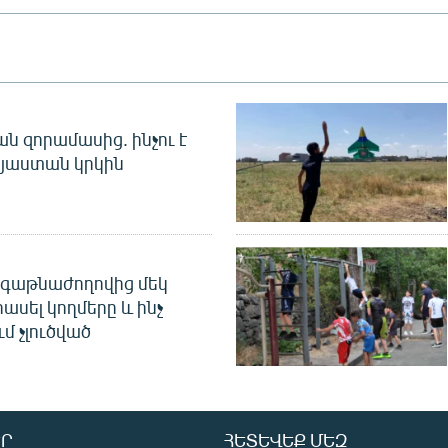
 զորամասից. ինչու է
այաստան կրկին
գաթնաժողովից մեկ
հասել կողմերը և ինչ
ւմ չլուծված
Ր
ՀԵՏԵՎԵՔ ՄԵԶ