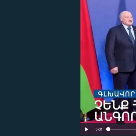
ՄԻՋԱԶԳԱՅԻՆ
ՄՇԱԿՈՒՅԹ
ՍՊՈՐՏ
ՄԵԿՆԱԲԱՆՈՒԹՅՈՒՆ
ՏՏ ԵՒ ԻՆՏԵՐՆԵՏ
ԿՈՐՈՆԱՎԻՐՈՒՍ
ԱՐԽԻՎ
ՏԵՍԱՆՅՈՒԹԵՐ
ԲԱՆԱՎԵՃ
ՁԳՏԵԼՈՎ ԼԱՎԱԳՈՒՅՆԻՆ
ՓՈԴՔԱՍԹ
0:00