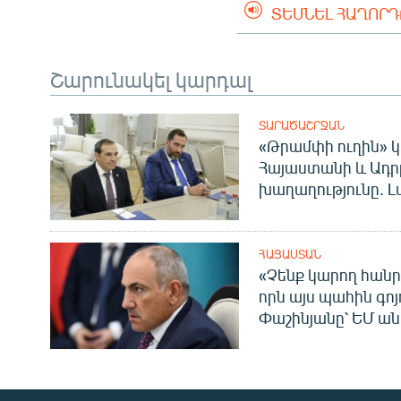
ՏԵՍՆԵԼ ՀԱՂՈՐ
Շարունակել կարդալ
ՏԱՐԱԾԱՇՐՋԱՆ
«Թրամփի ուղին» կ
Հայաստանի և Ադր
խաղաղությունը. Լ
ՀԱՅԱՍՏԱՆ
«Չենք կարող հանր
որն այս պահին գոյո
Փաշինյանը՝ ԵՄ ա