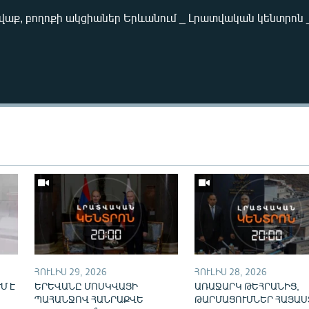
աք, բողոքի ակցիաներ Երևանում _ Լրատվական կենտրոն _ 
Auto
240p
360p
720p
ՀՈՒԼԻՍ 29, 2026
ՀՈՒԼԻՍ 28, 2026
Մ Է
ԵՐԵՎԱՆԸ ՄՈՍԿՎԱՅԻ
ԱՌԱՋԱՐԿ ԹԵՀՐԱՆԻՑ,
ՊԱՀԱՆՋՈՎ ՀԱՆՐԱՔՎԵ
ԹԱՐՄԱՑՈՒՄՆԵՐ ՀԱՅԱՍ