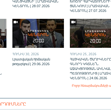
ԿԱՆՑԿԱՑՆԻ՞ | ԼՐԱՏՎԱԿԱՆ
ԽՈՇՈՐ ՀԱՐԿԱՏՈՒՆԵՐԻ
ԿԵՆՏՐՈՆ | 28.07.2026
ՑԱՆԿՈՒՄ | ԼՐԱՏՎԱԿԱՆ
ԿԵՆՏՐՈՆ| 27.07.2026
ՀՈՒՆԻՍ 30, 2026
ՀՈՒՆԻՍ 25, 2026
Լրատվական հիմնական
ՀԱՅԿԱԿԱՆ ԾԱՂԻԿՆԵՐԸ
թողարկում | 29.06.2026
ԳՆՈՐԴ ԿԳՏՆԵ՞Ն.
ԱՋԱԿՑՈՒԹՅԱՆ ԱԿՆԿԱԼ
Ն
ՊԵՏՈՒԹՅՈՒՆԻՑ | ԼՐԱՏ
ԿԵՆՏՐՈՆ | 24.06.2026
Բոլոր հեռարձակումների 
ՈՐԴՈՒՄՆԵՐԸ