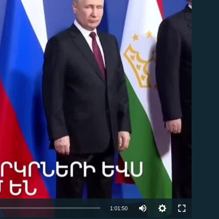
ble
Auto
1:01:50