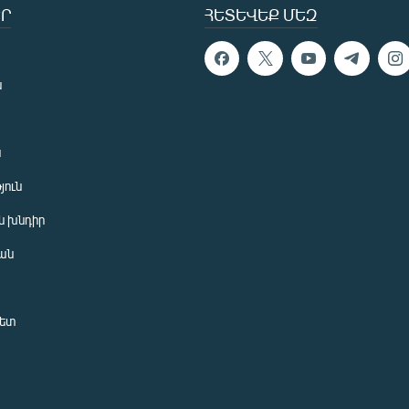
Ր
ՀԵՏԵՎԵՔ ՄԵԶ
ն
ն
յուն
 խնդիր
ան
նետ