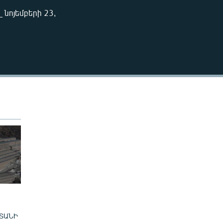
240p
նոյեմբերի 23,
EMBED
360p
480p
720p
480p
ՏԱՆԻ