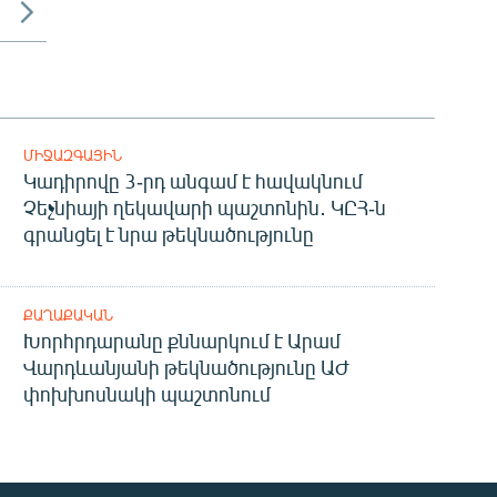
ՄԻՋԱԶԳԱՅԻՆ
Կադիրովը 3-րդ անգամ է հավակնում
Չեչնիայի ղեկավարի պաշտոնին․ ԿԸՀ-ն
գրանցել է նրա թեկնածությունը
ՔԱՂԱՔԱԿԱՆ
Խորհրդարանը քննարկում է Արամ
Վարդևանյանի թեկնածությունը ԱԺ
փոխխոսնակի պաշտոնում