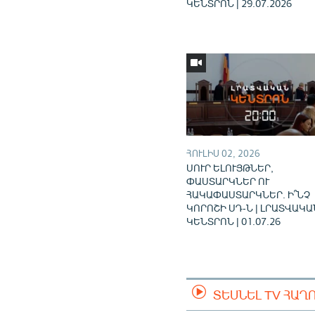
ԿԵՆՏՐՈՆ | 29.07.2026
ՀՈՒԼԻՍ 02, 2026
ՍՈՒՐ ԵԼՈՒՅԹՆԵՐ,
ՓԱՍՏԱՐԿՆԵՐ ՈՒ
ՀԱԿԱՓԱՍՏԱՐԿՆԵՐ. Ի՞ՆՉ
ԿՈՐՈՇԻ ՍԴ-Ն | ԼՐԱՏՎԱԿԱ
ԿԵՆՏՐՈՆ | 01.07.26
ՏԵՍՆԵԼ TV ՀԱՂ