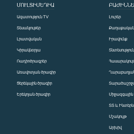
ՄՈՒԼՏԻՄԵԴԻԱ
ԲԱԺԻՆՆԵ
Ազատություն TV
Լուրեր
Տեսանյութեր
Քաղաքակա
Լրատվական
Իրավունք
Կիրակնօրյա
Տնտեսությու
Ռադիոծրագրեր
Հասարակութ
Առավոտյան ծրագիր
Ղարաբաղյան
Ցերեկային ծրագիր
Տարածաշրջ
Հայերեն
Երեկոյան ծրագիր
Միջազգային
English
ՏՏ և Ինտեր
Русский
Մշակույթ
ՀԵՏԵՎԵՔ ՄԵԶ
Արխիվ