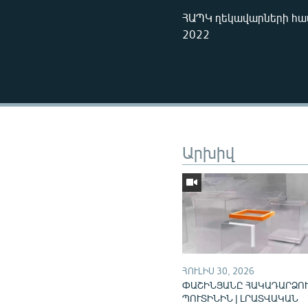
ՀԱՊԿ ղեկավարների հավ
2022
Արխիվ
ՀՈՒԼԻՍ 30, 2026
ՓԱՇԻՆՅԱՆԸ ՀԱԿԱԴԱՐՁՈՒ
ՊՈՒՏԻՆԻՆ | ԼՐԱՏՎԱԿԱՆ