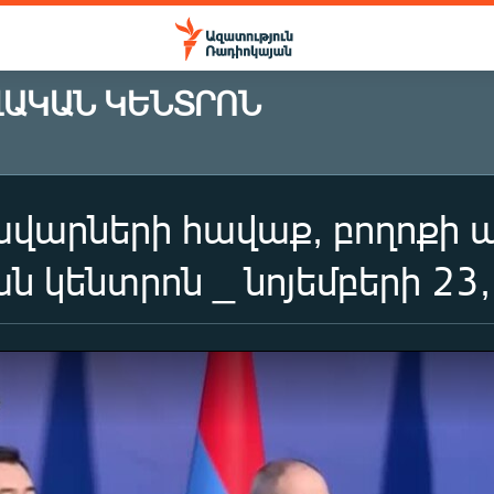
ՎԱԿԱՆ ԿԵՆՏՐՈՆ
վարների հավաք, բողոքի 
 կենտրոն _ նոյեմբերի 23,