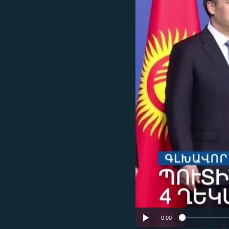
ՄԻՋԱԶԳԱՅԻՆ
ՄՇԱԿՈՒՅԹ
ՍՊՈՐՏ
ՄԵԿՆԱԲԱՆՈՒԹՅՈՒՆ
ՏՏ ԵՒ ԻՆՏԵՐՆԵՏ
ԿՈՐՈՆԱՎԻՐՈՒՍ
ԱՐԽԻՎ
ՏԵՍԱՆՅՈՒԹԵՐ
ԲԱՆԱՎԵՃ
ՁԳՏԵԼՈՎ ԼԱՎԱԳՈՒՅՆԻՆ
ՓՈԴՔԱՍԹ
0:00