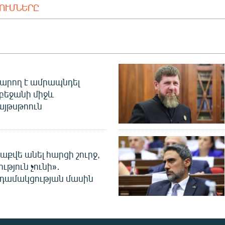
ԴՈՒՄՆԵՐԸ
արող է ամրապնդել
բեջանի միջև
այթսթոուն
աքվե անել հարցի շուրջ,
ւթյուն չունի»․
նդամակցության մասին