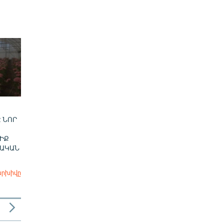
 ՆՈՐ
ԻՔ
ՎԱԿԱՆ
արխիվը