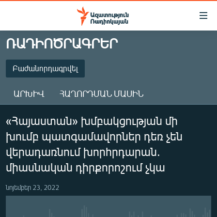
Մատչելիության
հղումներ
Անցնել
ՌԱԴԻՈԾՐԱԳՐԵՐ
հիմնական
ԱԶԱՏՈՒԹՅՈՒՆ TV
բովանդակությանը
ՀԱՅԱՍՏԱՆ
Բաժանորդագրվել
Անցնել
հիմնական
ՔԱՂԱՔԱԿԱՆ
ԱՐԽԻՎ
ՀԱՂՈՐԴՄԱՆ ՄԱՍԻՆ
մենյուին
ԸՆՏՐՈՒԹՅՈՒՆՆԵՐ 2026
Որոնում
ԲԱԺԱՆՈՐԴԱԳՐՎԵԼ
«Հայաստան» խմբակցության մի
ԻՐԱՎՈՒՆՔ
խումբ պատգամավորներ դեռ չեն
ՀԱՍԱՐԱԿՈՒԹՅՈՒՆ
Բաժանորդագրվել
վերադառնում խորհրդարան.
ՏՆՏԵՍՈՒԹՅՈՒՆ
միասնական դիրքորոշում չկա
ՂԱՐԱԲԱՂ
նոյեմբեր 23, 2022
ՊԱՏԵՐԱԶՄԻ 6 ՇԱԲԱԹՆԵՐԸ
ՏԱՐԱԾԱՇՐՋԱՆ