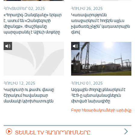
ՀՈԿՏԵՄԲԵՐ 02, 2025
ՀՈՒԼԻՍ 26, 2025
«Հորադիզ-Զանգելանը» երկար
Կառավարությունն
է, ասում են «Զանգեզուրի
առաջարկում է հողերն այլևս
միջանցք». Փաշինյանը
չվաճառել չնչին՝ կադաստրային
պարզաբանել է Ալիևի մտքերը
գնով
ՀՈՒԼԻՍ 12, 2025
ՀՈՒԼԻՍ 01, 2025
Կարկուտի ու քամու վնասը
Ազգային ժողովը քննարկում է
Շիրակում հավանաբար
ՀԷՑ-ը պետականացնելուն
մասնակի կփոխհատուցեն
միտված նախագիծը
Բոլոր հեռարձակումների արխիվը
ՏԵՍՆԵԼ TV ՀԱՂՈՐԴՈՒՄՆԵՐԸ