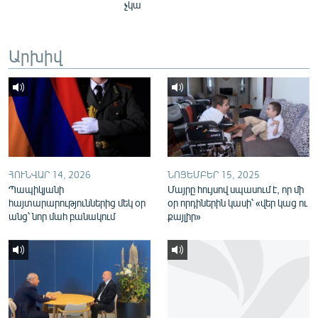
չկա
English
Русский
Արխիվ
ՀԵՏԵՎԵՔ ՄԵԶ
«Ազատության» բոլոր կայքերը
ՀՈՒՆՎԱՐ 14, 2026
ՆՈՅԵՄԲԵՐ 15, 2025
Պապիկյանի
Մայրը հույսով սպասում է, որ մի
հայտարարություններից մեկ օր
օր որդիներին կասի՝ «վեր կաց ու
անց՝ նոր մահ բանակում
քայլիր»