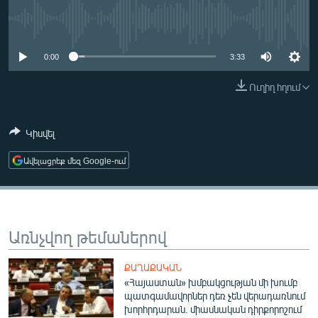
ՄԻՋԱԶԳԱՅԻՆ
No media source currently available
ՄՇԱԿՈՒՅԹ
0:00
3:33
ՍՊՈՐՏ
Ուղիղ հղում
ՄԵԿՆԱԲԱՆՈՒԹՅՈՒՆ
ՏՏ ԵՒ ԻՆՏԵՐՆԵՏ
Կիսվել
ԿՈՐՈՆԱՎԻՐՈՒՍ
Ավելացրեք մեզ Google-ում
ԱՐԽԻՎ
ՏԵՍԱՆՅՈՒԹԵՐ
ԲԱՆԱՎԵՃ
Առնչվող թեմաներով
ՁԳՏԵԼՈՎ ԼԱՎԱԳՈՒՅՆԻՆ
ՓՈԴՔԱՍԹ
ՔԱՂԱՔԱԿԱՆ
«Հայաստան» խմբակցության մի խումբ
պատգամավորներ դեռ չեն վերադառնում
Հայերեն
խորհրդարան. միասնական դիրքորոշում