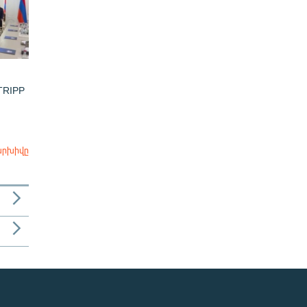
 TRIPP
արխիվը