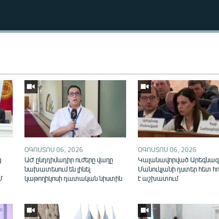
Auto
240p
360p
ՕԳՈՍՏՈՍ 06, 2026
ՕԳՈՍՏՈՍ 06, 2026
720p
1080p
ց
ԱԺ ընդդիմադիր ուժերը վաղը
Կալանավորված Արեգնազ
նախատեսում են լինել
Մանուկյանի դստեր հետ հ
Մ
կաթողիկոսի դատական նիստին
է աշխատում