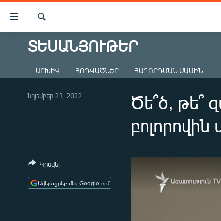
Մատչելիության
հղումներ
Որոնում
Անցնել
ՏԵՍԱՆՅՈՒԹԵՐ
ԱԶԱՏՈՒԹՅՈՒՆ TV
հիմնական
բովանդակությանը
ՀԱՅԱՍՏԱՆ
ԱՐԽԻՎ
ՀՈԴՎԱԾՆԵՐ
ՀԱՂՈՐԴՄԱՆ ՄԱՍԻՆ
Անցնել
ՔԱՂԱՔԱԿԱՆ
հիմնական
մենյուին
նոյեմբեր 21, 2022
Ծե՞ծ, թե՞
ԸՆՏՐՈՒԹՅՈՒՆՆԵՐ 2026
Որոնում
ԻՐԱՎՈՒՆՔ
բոլորովին
ՀԱՍԱՐԱԿՈՒԹՅՈՒՆ
ՏՆՏԵՍՈՒԹՅՈՒՆ
Կիսվել
ՂԱՐԱԲԱՂ
Ավելացրեք մեզ Google-ում
ՊԱՏԵՐԱԶՄԻ 6 ՇԱԲԱԹՆԵՐԸ
ՏԱՐԱԾԱՇՐՋԱՆ