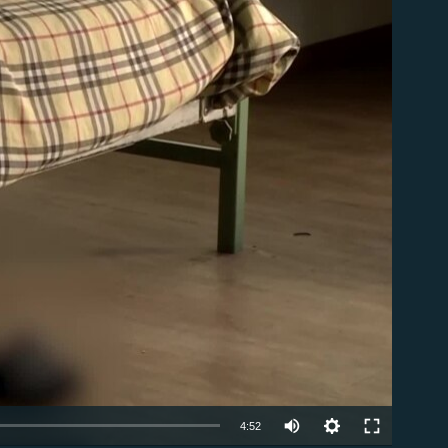
ble
Auto
4:52