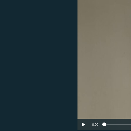
ՄԻՋԱԶԳԱՅԻՆ
ՄՇԱԿՈՒՅԹ
ՍՊՈՐՏ
ՄԵԿՆԱԲԱՆՈՒԹՅՈՒՆ
ՏՏ ԵՒ ԻՆՏԵՐՆԵՏ
ԿՈՐՈՆԱՎԻՐՈՒՍ
ԱՐԽԻՎ
ՏԵՍԱՆՅՈՒԹԵՐ
ԲԱՆԱՎԵՃ
ՁԳՏԵԼՈՎ ԼԱՎԱԳՈՒՅՆԻՆ
ՓՈԴՔԱՍԹ
0:00