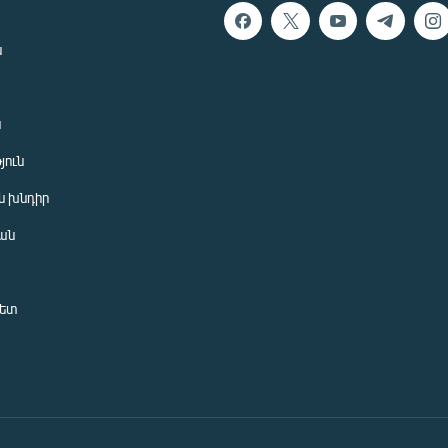
ն
ն
յուն
 խնդիր
ան
նետ