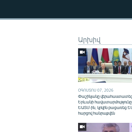
Արխիվ
ՕԳՈՍՏՈՍ 07, 2026
Փաշինյանը վերահաստատե
Երևանի հավատարմությունը
ԵԱՏՄ-ին, կրկին բացառեց Ե
հարցով հանրաքվեն