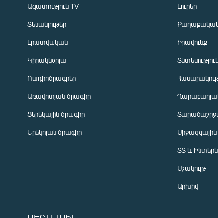
Ազատություն TV
Լուրեր
Տեսանյութեր
Քաղաքակա
Լրատվական
Իրավունք
Կիրակնօրյա
Տնտեսությու
Ռադիոծրագրեր
Հասարակութ
Առավոտյան ծրագիր
Ղարաբաղյան
Ցերեկային ծրագիր
Տարածաշրջ
Հայերեն
Երեկոյան ծրագիր
Միջազգային
English
ՏՏ և Ինտեր
Русский
Մշակույթ
ՀԵՏԵՎԵՔ ՄԵԶ
Արխիվ
ՄԵՐ ՄԱՍԻՆ