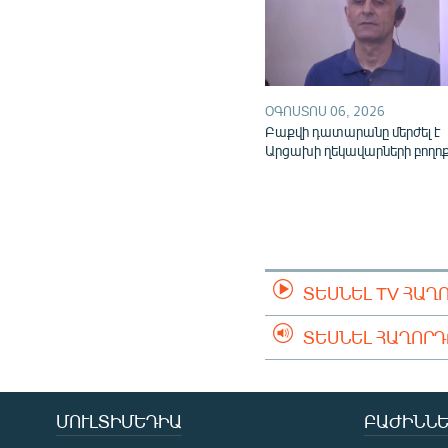
ՕԳՈՍՏՈՍ 06, 2026
Բաքվի դատարանը մերժել է
Արցախի ղեկավարների բողո
ՏԵՍՆԵԼ TV ՀԱՂ
ՏԵՍՆԵԼ ՀԱՂՈՐ
ՄՈՒԼՏԻՄԵԴԻԱ
ԲԱԺԻՆՆԵ