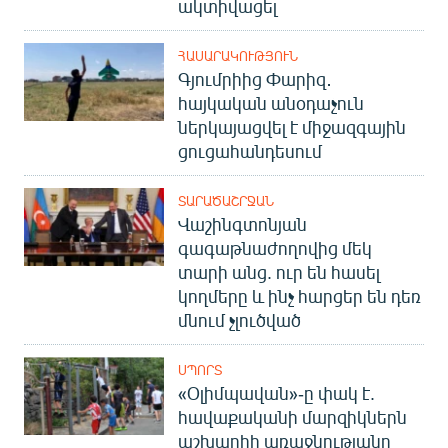
ակտիվացել
ՀԱՍԱՐԱԿՈՒԹՅՈՒՆ
Գյումրիից Փարիզ․
հայկական անօդաչուն
ներկայացվել է միջազգային
ցուցահանդեսում
ՏԱՐԱԾԱՇՐՋԱՆ
Վաշինգտոնյան
գագաթնաժողովից մեկ
տարի անց. ուր են հասել
կողմերը և ինչ հարցեր են դեռ
մնում չլուծված
ՍՊՈՐՏ
«Օլիմպավան»-ը փակ է.
հավաքականի մարզիկներն
աշխարհի առաջնությանը