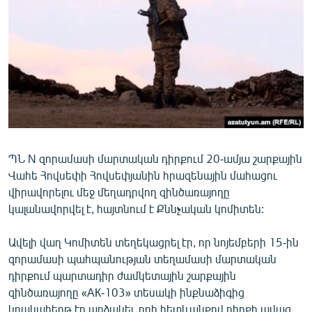
ՄԻՋԱԶԳԱՅԻՆ
ՄՇԱԿՈՒՅԹ
ՍՊՈՐՏ
ՄԵԿՆԱԲԱՆՈՒԹՅՈՒՆ
ՏՏ ԵՒ ԻՆՏԵՐՆԵՏ
ԿՈՐՈՆԱՎԻՐՈՒՍ
ՊՆ N զորամասի մարտական դիրքում 20-ամյա շարքային
ԱՐԽԻՎ
Վահե Հովսեփի Հովսեփյանին հրազենային մահացու
ՏԵՍԱՆՅՈՒԹԵՐ
վիրավորելու մեջ մեղադրվող զինծառայողը
կալանավորվել է, հայտնում է Քննչական կոմիտեն:
ԲԱՆԱՎԵՃ
ՁԳՏԵԼՈՎ ԼԱՎԱԳՈՒՅՆԻՆ
Ավելի վաղ Կոմիտեն տեղեկացրել էր, որ նոյեմբերի 15-ին
զորամասի պահպանության տեղամասի մարտական
ՓՈԴՔԱՍԹ
դիրքում պարտադիր ժամկետային շարքային
զինծառայողը «АК-103» տեսակի ինքնաձիգից
Հայերեն
կրակահերթ էր արձակել, որի հետևանքով դիրքի ավագ,