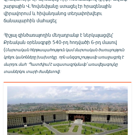
English
շարքային Վ.Հովսեփյանը ստացել էր հրազենային
վիրավորում և հիվանդանոց տեղափոխվելու
Русский
ճանապարհին մահացել։
ՀԵՏԵՎԵՔ ՄԵԶ
Հիշյալ զինծառայողին մեղադրանք է ներկայացվել՝
Քրեական օրենսգրքի 540-րդ հոդվածի 6-րդ մասով
(
Մարտական հերթապահություն կամ մարտական ծառայություն
կրելու կանոնները խախտելը,
որն անզգուշությամբ առաջացրել է
մարդու մահ: Պատժվում է ազատազրկմամբ՝ առավելագույնը
տասներկու տարի ժամկետով):
«Ազատության» բոլոր կայքերը