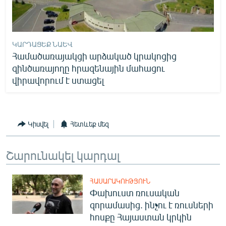
ԿԱՐԴԱՑԵՔ ՆԱԵՎ
Համածառայակցի արձակած կրակոցից
զինծառայողը հրազենային մահացու
վիրավորում է ստացել
Կիսվել
Հետևեք մեզ
Շարունակել կարդալ
ՀԱՍԱՐԱԿՈՒԹՅՈՒՆ
Փախուստ ռուսական
զորամասից. ինչու է ռուսների
հոսքը Հայաստան կրկին