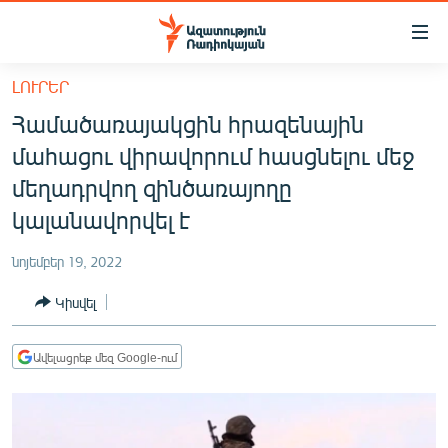
Մատչելիության
հղումներ
Անցնել
ԼՈՒՐԵՐ
հիմնական
ԱԶԱՏՈՒԹՅՈՒՆ TV
Համածառայակցին հրազենային
բովանդակությանը
ՀԱՅԱՍՏԱՆ
Անցնել
մահացու վիրավորում հասցնելու մեջ
հիմնական
ՔԱՂԱՔԱԿԱՆ
մեղադրվող զինծառայողը
մենյուին
ԸՆՏՐՈՒԹՅՈՒՆՆԵՐ 2026
կալանավորվել է
Որոնում
ԻՐԱՎՈՒՆՔ
նոյեմբեր 19, 2022
ՀԱՍԱՐԱԿՈՒԹՅՈՒՆ
Կիսվել
ՏՆՏԵՍՈՒԹՅՈՒՆ
ՂԱՐԱԲԱՂ
Ավելացրեք մեզ Google-ում
ՊԱՏԵՐԱԶՄԻ 6 ՇԱԲԱԹՆԵՐԸ
ՏԱՐԱԾԱՇՐՋԱՆ