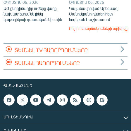
ՕԳՈՍՏՈՍ 06, 2026
ՕԳՈՍՏՈՍ 06, 2026
ԱԺ ընդդիմադիր ուժերը վաղը
Կալանավորված Արեգնազ
նախատեսում են լինել
Մանուկյանի դստեր հետ
կաթողիկոսի դատական նիստին
հոգեբան է աշխատում
Բոլոր հեռարձակումների արխիվը
ՏԵՍՆԵԼ TV ՀԱՂՈՐԴՈՒՄՆԵՐԸ
ՏԵՍՆԵԼ ՀԱՂՈՐԴՈՒՄՆԵՐԸ
ՀԵՏԵՎԵՔ ՄԵԶ
ՄՈՒԼՏԻՄԵԴԻԱ
ԲԱԺԻՆՆԵՐ