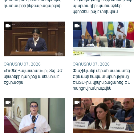
English
դատավորի ինքնաբացարկով
պարտադիր պահանջներ
կգործեն. ինչ է փոխվում
Русский
ՀԵՏԵՎԵՔ ՄԵԶ
ՕԳՈՍՏՈՍ 07, 2026
ՕԳՈՍՏՈՍ 07, 2026
«Ուժեղ Հայաստան»-ը լքեց ԱԺ
Փաշինյանը վերահաստատեց
«Ազատության» բոլոր կայքերը
նիստերի դահլիճը և մեկնում է
Երևանի հավատարմությունը
Էջմիածին
ԵԱՏՄ-ին, կրկին բացառեց ԵՄ
հարցով հանրաքվեն