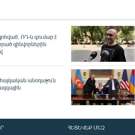
զոհված․ ՌԴ-ն գումար է
որած զինվորներին
վ
 հայկական անօդաչուն
ջազգային
Ր
ՀԵՏԵՎԵՔ ՄԵԶ