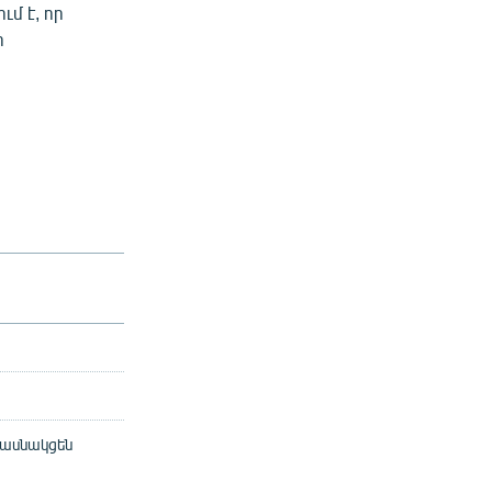
մ է, որ
ի
մասնակցեն