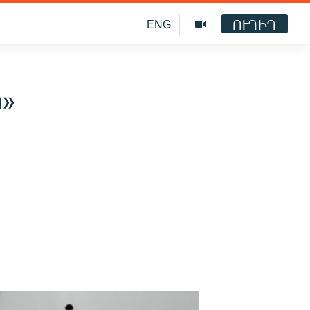
ՈՒՂԻՂ
ENG
ի»