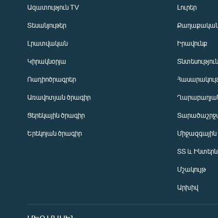
Ազատություն TV
Լուրեր
Տեսանյութեր
Քաղաքակա
Լրատվական
Իրավունք
Կիրակնօրյա
Տնտեսությու
Ռադիոծրագրեր
Հասարակութ
Առավոտյան ծրագիր
Ղարաբաղյան
Ցերեկային ծրագիր
Տարածաշրջ
Հայերեն
Երեկոյան ծրագիր
Միջազգային
English
ՏՏ և Ինտեր
Русский
Մշակույթ
ՀԵՏԵՎԵՔ ՄԵԶ
Արխիվ