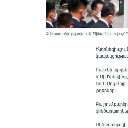
Չինաստանի ղեկավար Սի Ծինպինը տիկնոջ՝ Պեն
Ինդոնեզիայում
կապակցությամ
Բալի են արդե
և Սի Ծինպինը
Յուն Սոկ Յոլը
լիդերներ:
Բալիում բարձ
զինծառայողնե
Մեծ քսանյակի