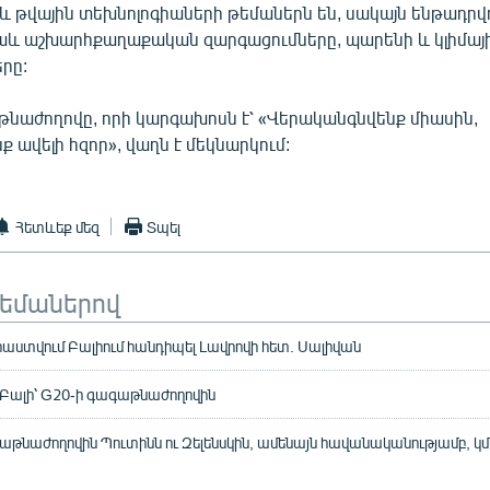
և թվային տեխնոլոգիաների թեմաներն են, սակայն ենթադրվու
աև աշխարհքաղաքական զարգացումները, պարենի և կլիմայ
րը:
թնաժողովը, որի կարգախոսն է՝ «Վերականգնվենք միասին,
 ավելի հզոր», վաղն է մեկնարկում:
Հետևեք մեզ
Տպել
թեմաներով
աստվում Բալիում հանդիպել Լավրովի հետ. Սալիվան
ի Բալի՝ G20-ի գագաթնաժողովին
աթնաժողովին Պուտինն ու Զելենսկին, ամենայն հավանականությամբ, կ