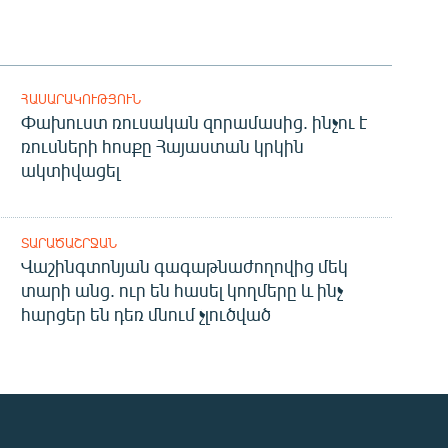
ՀԱՍԱՐԱԿՈՒԹՅՈՒՆ
Փախուստ ռուսական զորամասից. ինչու է
ռուսների հոսքը Հայաստան կրկին
ակտիվացել
ՏԱՐԱԾԱՇՐՋԱՆ
Վաշինգտոնյան գագաթնաժողովից մեկ
տարի անց. ուր են հասել կողմերը և ինչ
հարցեր են դեռ մնում չլուծված