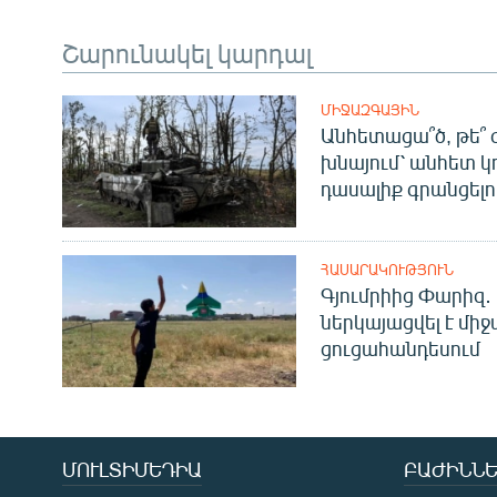
Շարունակել կարդալ
ՄԻՋԱԶԳԱՅԻՆ
Անհետացա՞ծ, թե՞ 
խնայում՝ անհետ կ
դասալիք գրանցելո
ՀԱՍԱՐԱԿՈՒԹՅՈՒՆ
Գյումրիից Փարիզ․
ներկայացվել է մի
ցուցահանդեսում
ՄՈՒԼՏԻՄԵԴԻԱ
ԲԱԺԻՆՆԵ