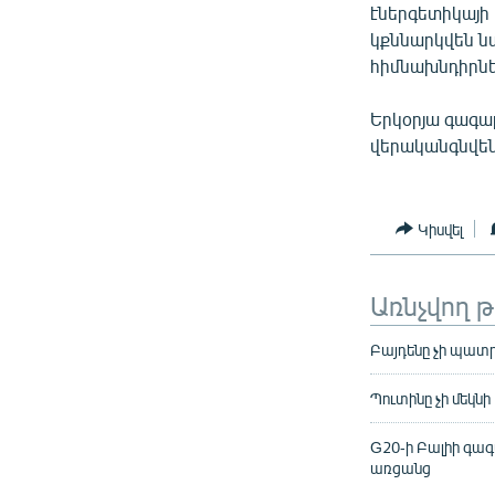
էներգետիկայի 
կքննարկվեն ն
հիմնախնդիրնե
Երկօրյա գագա
վերականգնվենք
Կիսվել
Առնչվող 
Բայդենը չի պատր
Պուտինը չի մեկն
G20-ի Բալիի գագ
առցանց