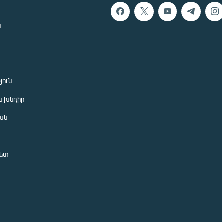
ն
ն
յուն
 խնդիր
ան
նետ