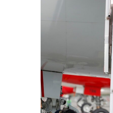
ՄԻՋԱԶԳԱՅԻՆ
ՄՇԱԿՈՒՅԹ
ՍՊՈՐՏ
ՄԵԿՆԱԲԱՆՈՒԹՅՈՒՆ
ՏՏ ԵՒ ԻՆՏԵՐՆԵՏ
ԿՈՐՈՆԱՎԻՐՈՒՍ
ԱՐԽԻՎ
ՏԵՍԱՆՅՈՒԹԵՐ
ԲԱՆԱՎԵՃ
ՁԳՏԵԼՈՎ ԼԱՎԱԳՈՒՅՆԻՆ
ՓՈԴՔԱՍԹ