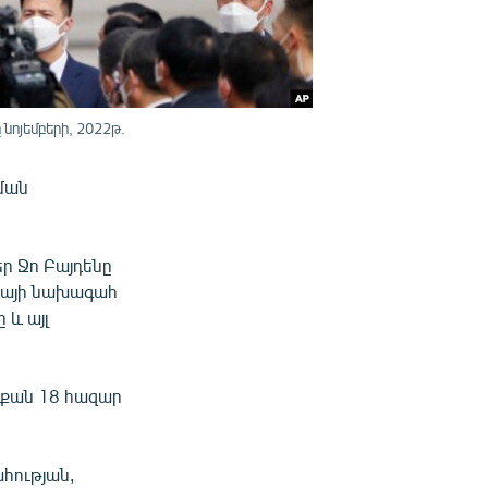
նոյեմբերի, 2022թ.
րման
ր Ջո Բայդենը
եայի նախագահ
 և այլ
 քան 18 հազար
հության,