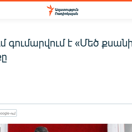
մ գումարվում է «Մեծ քսան
քը
oogle-ում