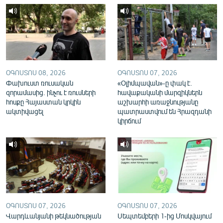
English
Русский
ՀԵՏԵՎԵՔ ՄԵԶ
ՕԳՈՍՏՈՍ 08, 2026
ՕԳՈՍՏՈՍ 07, 2026
Փախուստ ռուսական
«Օլիմպավան»-ը փակ է.
զորամասից. ինչու է ռուսների
հավաքականի մարզիկներն
հոսքը Հայաստան կրկին
աշխարհի առաջնությանը
ակտիվացել
պատրաստվում են Հրազդանի
«Ազատության» բոլոր կայքերը
կիրճում
ՕԳՈՍՏՈՍ 07, 2026
ՕԳՈՍՏՈՍ 07, 2026
Վարդևանյանի թեկնածության
Սեպտեմբերի 1-ից Մոսկվայում