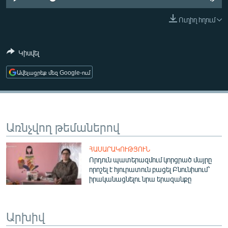
ՄԻՋԱԶԳԱՅԻՆ
Ուղիղ հղում
ՄՇԱԿՈՒՅԹ
ՍՊՈՐՏ
Կիսվել
ՄԵԿՆԱԲԱՆՈՒԹՅՈՒՆ
Ավելացրեք մեզ Google-ում
ՏՏ ԵՒ ԻՆՏԵՐՆԵՏ
ԿՈՐՈՆԱՎԻՐՈՒՍ
ԱՐԽԻՎ
Առնչվող թեմաներով
ՏԵՍԱՆՅՈՒԹԵՐ
ՀԱՍԱՐԱԿՈՒԹՅՈՒՆ
ԲԱՆԱՎԵՃ
Որդուն պատերազմում կորցրած մայրը
որոշել է հյուրատուն բացել Բնունիսում՝
ՁԳՏԵԼՈՎ ԼԱՎԱԳՈՒՅՆԻՆ
իրականացնելու նրա երազանքը
ՓՈԴՔԱՍԹ
Արխիվ
Հայերեն