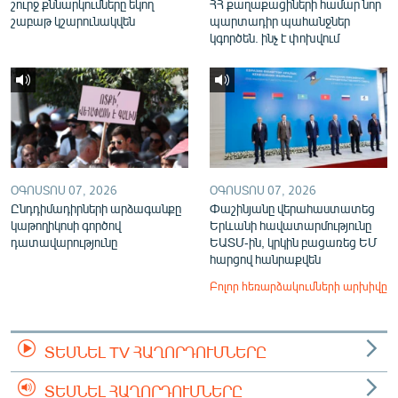
շուրջ քննարկումները եկող
ՀՀ քաղաքացիների համար նոր
շաբաթ կշարունակվեն
պարտադիր պահանջներ
կգործեն. ինչ է փոխվում
ՕԳՈՍՏՈՍ 07, 2026
ՕԳՈՍՏՈՍ 07, 2026
Ընդդիմադիրների արձագանքը
Փաշինյանը վերահաստատեց
կաթողիկոսի գործով
Երևանի հավատարմությունը
դատավարությունը
ԵԱՏՄ-ին, կրկին բացառեց ԵՄ
հարցով հանրաքվեն
Բոլոր հեռարձակումների արխիվը
ՏԵՍՆԵԼ TV ՀԱՂՈՐԴՈՒՄՆԵՐԸ
ՏԵՍՆԵԼ ՀԱՂՈՐԴՈՒՄՆԵՐԸ