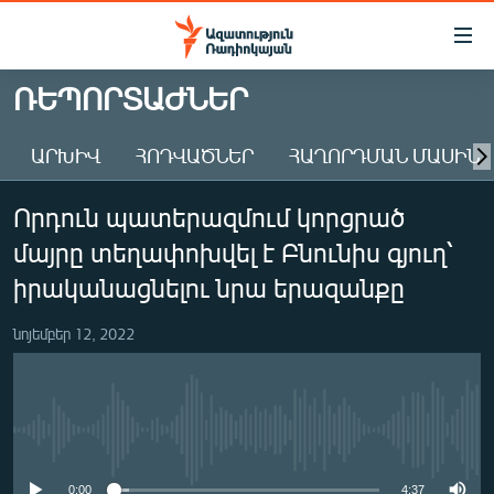
Մատչելիության
հղումներ
Անցնել
ՌԵՊՈՐՏԱԺՆԵՐ
հիմնական
ԱԶԱՏՈՒԹՅՈՒՆ TV
բովանդակությանը
ԱՐԽԻՎ
ՀՈԴՎԱԾՆԵՐ
ՀԱՂՈՐԴՄԱՆ ՄԱՍԻՆ
ՀԱՅԱՍՏԱՆ
Անցնել
հիմնական
ՔԱՂԱՔԱԿԱՆ
Որդուն պատերազմում կորցրած
մենյուին
ԸՆՏՐՈՒԹՅՈՒՆՆԵՐ 2026
Որոնում
մայրը տեղափոխվել է Բնունիս գյուղ՝
ԻՐԱՎՈՒՆՔ
իրականացնելու նրա երազանքը
ՀԱՍԱՐԱԿՈՒԹՅՈՒՆ
նոյեմբեր 12, 2022
ՏՆՏԵՍՈՒԹՅՈՒՆ
ՂԱՐԱԲԱՂ
ՊԱՏԵՐԱԶՄԻ 6 ՇԱԲԱԹՆԵՐԸ
No media source currently available
ՏԱՐԱԾԱՇՐՋԱՆ
0:00
4:37