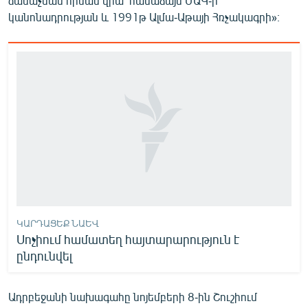
ճանաչման հիման վրա՝ համաձայն ՄԱԿ-ի
կանոնադրության և 1991թ Ալմա-Աթայի Հռչակագրի»։
ԿԱՐԴԱՑԵՔ ՆԱԵՎ
Սոչիում համատեղ հայտարարություն է
ընդունվել
Ադրբեջանի նախագահը նոյեմբերի 8-ին Շուշիում