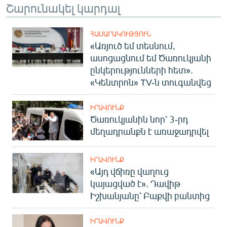
Շարունակել կարդալ
ՀԱՍԱՐԱԿՈՒԹՅՈՒՆ
«Առյուծ եմ տեսնում,
ասոցացնում եմ Ծառուկյանի
ընկերությունների հետ».
«Կենտրոն» TV-ն տուգանվեց
ԻՐԱՎՈՒՆՔ
Ծառուկյանին նոր՝ 3-րդ
մեղադրանքն է առաջադրվել
ԻՐԱՎՈՒՆՔ
«Այդ վճիռը վաղուց
կայացված է». Դավիթ
Իշխանյանը՝ Բաքվի բանտից
ԻՐԱՎՈՒՆՔ