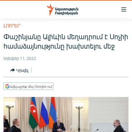
Մատչելիության
հղումներ
Անցնել
ԼՈՒՐԵՐ
հիմնական
ԱԶԱՏՈՒԹՅՈՒՆ TV
Փաշինյանը Ալիևին մեղադրում է Սոչիի
բովանդակությանը
ՀԱՅԱՍՏԱՆ
Անցնել
համաձայնությունը խախտելու մեջ
հիմնական
ՔԱՂԱՔԱԿԱՆ
մենյուին
նոյեմբեր 11, 2022
ԸՆՏՐՈՒԹՅՈՒՆՆԵՐ 2026
Որոնում
Կիսվել
ԻՐԱՎՈՒՆՔ
ՀԱՍԱՐԱԿՈՒԹՅՈՒՆ
Ավելացրեք մեզ Google-ում
ՏՆՏԵՍՈՒԹՅՈՒՆ
ՂԱՐԱԲԱՂ
ՊԱՏԵՐԱԶՄԻ 6 ՇԱԲԱԹՆԵՐԸ
ՏԱՐԱԾԱՇՐՋԱՆ