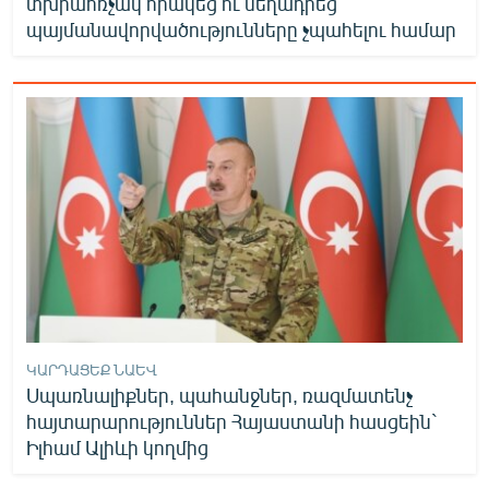
տխրահռչակ որակեց ու մեղադրեց
պայմանավորվածությունները չպահելու համար
ԿԱՐԴԱՑԵՔ ՆԱԵՎ
Սպառնալիքներ, պահանջներ, ռազմատենչ
հայտարարություններ Հայաստանի հասցեին`
Իլհամ Ալիևի կողմից