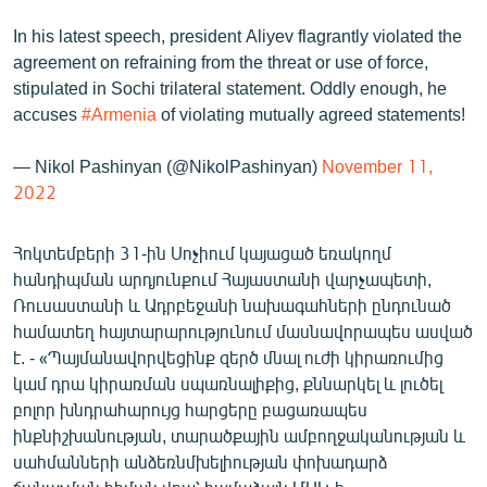
English
In his latest speech, president Aliyev flagrantly violated the
Русский
agreement on refraining from the threat or use of force,
stipulated in Sochi trilateral statement. Oddly enough, he
accuses
#Armenia
of violating mutually agreed statements!
ՀԵՏԵՎԵՔ ՄԵԶ
— Nikol Pashinyan (@NikolPashinyan)
November 11,
2022
Հոկտեմբերի 31-ին Սոչիում կայացած եռակողմ
«Ազատության» բոլոր կայքերը
հանդիպման արդյունքում Հայաստանի վարչապետի,
Ռուսաստանի և Ադրբեջանի նախագահների ընդունած
համատեղ հայտարարությունում մասնավորապես ասված
է. - «Պայմանավորվեցինք զերծ մնալ ուժի կիրառումից
կամ դրա կիրառման սպառնալիքից, քննարկել և լուծել
բոլոր խնդրահարույց հարցերը բացառապես
ինքնիշխանության, տարածքային ամբողջականության և
սահմանների անձեռնմխելիության փոխադարձ