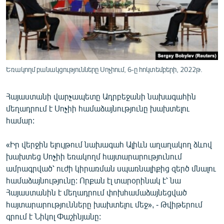
ՄԻՋԱԶԳԱՅԻՆ
ՄՇԱԿՈՒՅԹ
ՍՊՈՐՏ
ՄԵԿՆԱԲԱՆՈՒԹՅՈՒՆ
Եռակողմ բանակցությունները Սոչիում, 6-ը հոկտեմբերի, 2022թ.
ՏՏ ԵՒ ԻՆՏԵՐՆԵՏ
Հայաստանի վարչապետը Ադրբեջանի նախագահին
ԿՈՐՈՆԱՎԻՐՈՒՍ
մեղադրում է Սոչիի համաձայնությունը խախտելու
ԱՐԽԻՎ
համար:
ՏԵՍԱՆՅՈՒԹԵՐ
«Իր վերջին ելույթում նախագահ Ալիևն աղաղակող ձևով
ԲԱՆԱՎԵՃ
խախտեց Սոչիի եռակողմ հայտարարությունում
ամրագրված՝ ուժի կիրառման սպառնալիքից զերծ մնալու
ՁԳՏԵԼՈՎ ԼԱՎԱԳՈՒՅՆԻՆ
համաձայնությունը: Որքան էլ տարօրինակ է՝ նա
ՓՈԴՔԱՍԹ
Հայաստանին է մեղադրում փոխհամաձայնեցված
հայտարարությունները խախտելու մեջ», - Թվիթերում
Հայերեն
գրում է Նիկոլ Փաշինյանը: