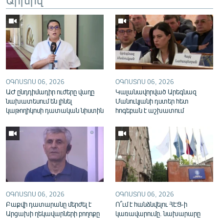
English
Русский
ՀԵՏԵՎԵՔ ՄԵԶ
ՕԳՈՍՏՈՍ 06, 2026
ՕԳՈՍՏՈՍ 06, 2026
ԱԺ ընդդիմադիր ուժերը վաղը
Կալանավորված Արեգնազ
նախատեսում են լինել
Մանուկյանի դստեր հետ
կաթողիկոսի դատական նիստին
հոգեբան է աշխատում
«Ազատության» բոլոր կայքերը
ՕԳՈՍՏՈՍ 06, 2026
ՕԳՈՍՏՈՍ 06, 2026
Բաքվի դատարանը մերժել է
Ո՞ւմ է հանձնվելու ՀԷՑ-ի
Արցախի ղեկավարների բողոքը
կառավարումը. նախարարը