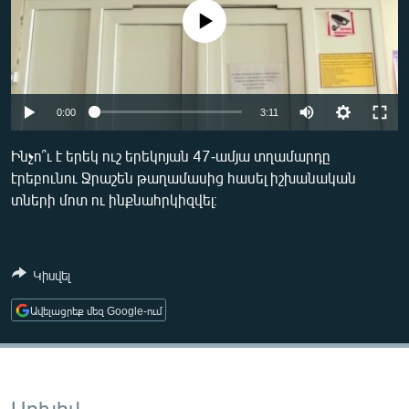
ՄԻՋԱԶԳԱՅԻՆ
No media source currently available
ՄՇԱԿՈՒՅԹ
ՍՊՈՐՏ
Auto
ՄԵԿՆԱԲԱՆՈՒԹՅՈՒՆ
0:00
3:11
240p
ՏՏ ԵՒ ԻՆՏԵՐՆԵՏ
Ինչո՞ւ է երեկ ուշ երեկոյան 47-ամյա տղամարդը
էրեբունու Ջրաշեն թաղամասից հասել իշխանական
360p
ԿՈՐՈՆԱՎԻՐՈՒՍ
տների մոտ ու ինքնահրկիզվել։
480p
ԱՐԽԻՎ
Auto
240p
360p
480p
720p
ՏԵՍԱՆՅՈՒԹԵՐ
720p
1080p
Կիսվել
1080p
ԲԱՆԱՎԵՃ
ՁԳՏԵԼՈՎ ԼԱՎԱԳՈՒՅՆԻՆ
Ավելացրեք մեզ Google-ում
ՓՈԴՔԱՍԹ
Հայերեն
Արխիվ