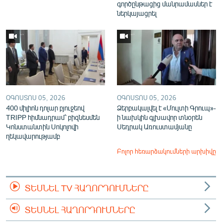
գործընթացից մանրամասներ է
ներկայացրել
ՕԳՈՍՏՈՍ 05, 2026
ՕԳՈՍՏՈՍ 05, 2026
400 միլիոն դոլար բյուջեով
Ձերբակալվել է «Մուլտի Գրուպ»-
TRIPP հիմնադրամ՝ բիզնեսմեն
ի նախկին գլխավոր տնօրեն
Կոնստանտին Սոկոլովի
Սեդրակ Առուստամյանը
ղեկավարությամբ
Բոլոր հեռարձակումների արխիվը
ՏԵՍՆԵԼ TV ՀԱՂՈՐԴՈՒՄՆԵՐԸ
ՏԵՍՆԵԼ ՀԱՂՈՐԴՈՒՄՆԵՐԸ