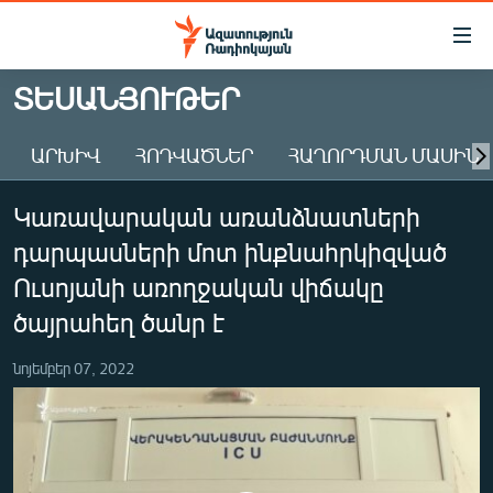
Մատչելիության
հղումներ
Անցնել
ՏԵՍԱՆՅՈՒԹԵՐ
հիմնական
ԱԶԱՏՈՒԹՅՈՒՆ TV
բովանդակությանը
ԱՐԽԻՎ
ՀՈԴՎԱԾՆԵՐ
ՀԱՂՈՐԴՄԱՆ ՄԱՍԻՆ
ՀԱՅԱՍՏԱՆ
Անցնել
հիմնական
ՔԱՂԱՔԱԿԱՆ
Կառավարական առանձնատների
մենյուին
ԸՆՏՐՈՒԹՅՈՒՆՆԵՐ 2026
Որոնում
դարպասների մոտ ինքնահրկիզված
ԻՐԱՎՈՒՆՔ
Ուսոյանի առողջական վիճակը
ՀԱՍԱՐԱԿՈՒԹՅՈՒՆ
ծայրահեղ ծանր է
ՏՆՏԵՍՈՒԹՅՈՒՆ
նոյեմբեր 07, 2022
ՂԱՐԱԲԱՂ
ՊԱՏԵՐԱԶՄԻ 6 ՇԱԲԱԹՆԵՐԸ
ՏԱՐԱԾԱՇՐՋԱՆ